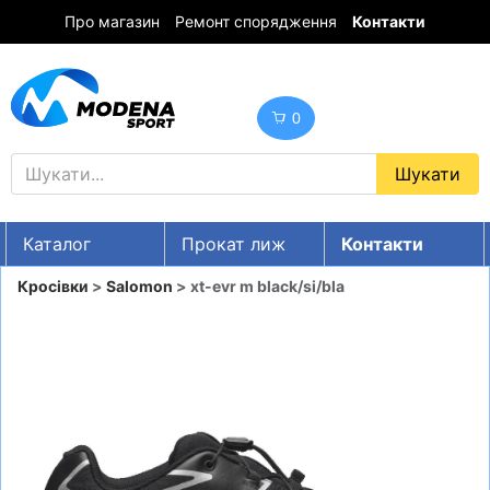
Про магазин
Ремонт спорядження
Контакти
0
Каталог
Прокат лиж
Контакти
UA
RU
EN
Кросівки
>
Salomon
> xt-evr m black/si/bla
Знижки
ГІРСЬКІ ЛИЖІ
СНОУБОРДИ
ОДЯГ
ВЗУТТЯ