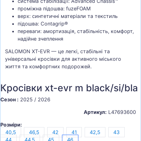
система стабілізації: Advanced Chassis™
проміжна підошва: fuzeFOAM
верх: синтетичні матеріали та текстиль
підошва: Contagrip®
переваги: амортизація, стабільність, комфорт,
надійне зчеплення
SALOMON XT-EVR — це легкі, стабільні та
універсальні кросівки для активного міського
життя та комфортних подорожей.
Кросівки xt-evr m black/si/bla
Сезон :
2025 / 2026
Артикул:
L47693600
Розміри:
40,5
46,5
42
41
42,5
43
44
44,5
45
46