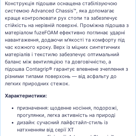
Конструкція підошви оснащена стабілізуючою
системою Advanced Chassis™, яка допомагає
краще контролювати рух стопи та забезпечує
стійкість на нерівній поверхні. Проміжна підошва з
матеріалом fuzeFOAM ефективно поглинає ударні
навантаження, додаючи м’якості та комфорту під
час кожного кроку. Верх із міцних синтетичних
матеріалів і текстилю забезпечує оптимальний
баланс між вентиляцією та довговічністю, а
підошва Contagrip® гарантує впевнене зчеплення з
різними типами поверхонь — від асфальту до
легких природних стежок.
Характеристики:
призначення: щоденне носіння, подорожі,
прогулянки, легка активність на природі
дизайн: сучасний лайфстайл-стиль із
натхненням від серії XT