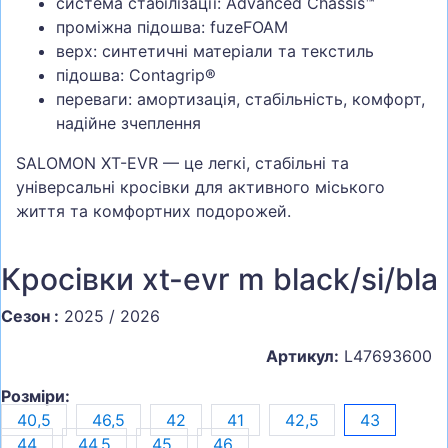
система стабілізації: Advanced Chassis™
проміжна підошва: fuzeFOAM
верх: синтетичні матеріали та текстиль
підошва: Contagrip®
переваги: амортизація, стабільність, комфорт,
надійне зчеплення
SALOMON XT-EVR — це легкі, стабільні та
універсальні кросівки для активного міського
життя та комфортних подорожей.
Кросівки xt-evr m black/si/bla
Сезон :
2025 / 2026
Артикул:
L47693600
Розміри:
40,5
46,5
42
41
42,5
43
44
44,5
45
46