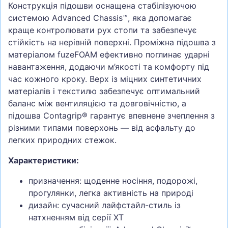
Конструкція підошви оснащена стабілізуючою
системою Advanced Chassis™, яка допомагає
краще контролювати рух стопи та забезпечує
стійкість на нерівній поверхні. Проміжна підошва з
матеріалом fuzeFOAM ефективно поглинає ударні
навантаження, додаючи м’якості та комфорту під
час кожного кроку. Верх із міцних синтетичних
матеріалів і текстилю забезпечує оптимальний
баланс між вентиляцією та довговічністю, а
підошва Contagrip® гарантує впевнене зчеплення з
різними типами поверхонь — від асфальту до
легких природних стежок.
Характеристики:
призначення: щоденне носіння, подорожі,
прогулянки, легка активність на природі
дизайн: сучасний лайфстайл-стиль із
натхненням від серії XT