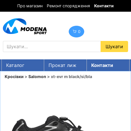
Про магазин
Ремонт спорядження
Контакти
0
Каталог
Прокат лиж
Контакти
UA
RU
EN
Кросівки
>
Salomon
> xt-evr m black/si/bla
Знижки
ГІРСЬКІ ЛИЖІ
СНОУБОРДИ
ОДЯГ
ВЗУТТЯ