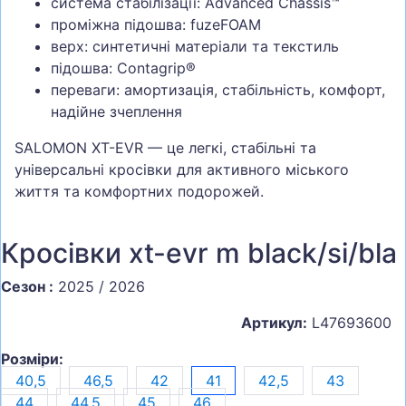
система стабілізації: Advanced Chassis™
проміжна підошва: fuzeFOAM
верх: синтетичні матеріали та текстиль
підошва: Contagrip®
переваги: амортизація, стабільність, комфорт,
надійне зчеплення
SALOMON XT-EVR — це легкі, стабільні та
універсальні кросівки для активного міського
життя та комфортних подорожей.
Кросівки xt-evr m black/si/bla
Сезон :
2025 / 2026
Артикул:
L47693600
Розміри:
40,5
46,5
42
41
42,5
43
44
44,5
45
46