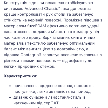
Конструкція підошви оснащена стабілізуючою
системою Advanced Chassis™, яка допомагає
краще контролювати рух стопи та забезпечує
стійкість на нерівній поверхні. Проміжна підошва з
матеріалом fuzeFOAM ефективно поглинає ударні
навантаження, додаючи м’якості та комфорту під
час кожного кроку. Верх із міцних синтетичних
матеріалів і текстилю забезпечує оптимальний
баланс між вентиляцією та довговічністю, а
підошва Contagrip® гарантує впевнене зчеплення з
різними типами поверхонь — від асфальту до
легких природних стежок.
Характеристики:
призначення: щоденне носіння, подорожі,
прогулянки, легка активність на природі
дизайн: сучасний лайфстайл-стиль із
натхненням від серії XT