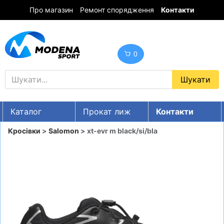
Про магазин
Ремонт спорядження
Контакти
0
Каталог
Прокат лиж
Контакти
UA
RU
EN
Кросівки
>
Salomon
> xt-evr m black/si/bla
Знижки
ГІРСЬКІ ЛИЖІ
СНОУБОРДИ
ОДЯГ
ВЗУТТЯ