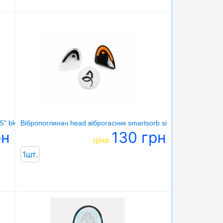
5" bk
Вібропоглинач head віброгасник smartsorb si
рн
130 грн
ціна
1шт.