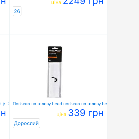
рн
2249 грн
ціна
26
 jr. 26
Пов'язка на голову head пов'язка на голову headband wh
рн
339 грн
ціна
Дорослий