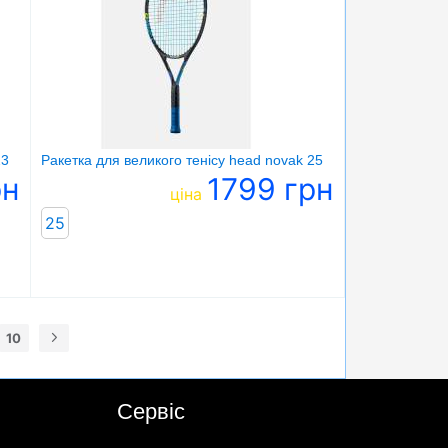
23
Ракетка для великого тенісу head novak 25
рн
1799 грн
ціна
25
10
Сервіс