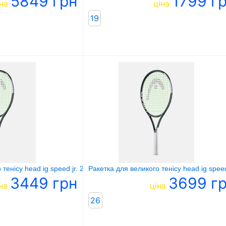
5849 грн
1799 г
на
ціна
19
тенісу head ig speed jr. 25
Ракетка для великого тенісу head ig speed
3449 грн
3699 г
на
ціна
26