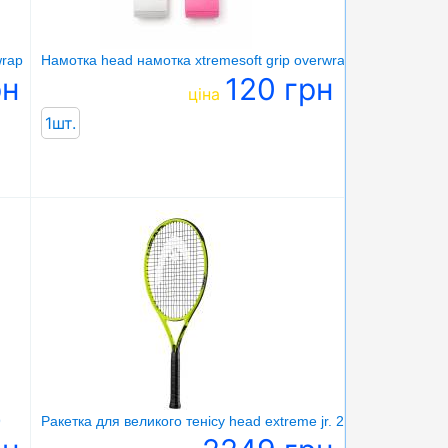
wrap
Намотка head намотка xtremesoft grip overwrap
рн
120 грн
ціна
1шт.
9
Ракетка для великого тенісу head extreme jr. 26