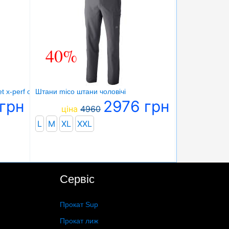
40%
t x-perf outdoor
Штани mico штани чоловічі
грн
2976 грн
ціна
4960
L
M
XL
XXL
Сервіс
Прокат Sup
Прокат лиж