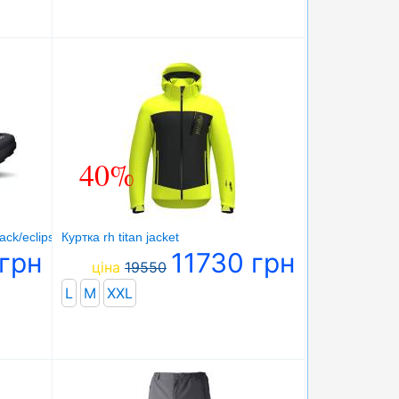
40%
lack/eclipse
Куртка rh titan jacket
грн
11730 грн
ціна
19550
L
M
XXL