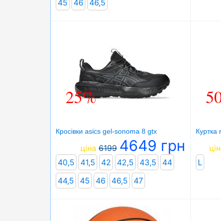
45
46
46,5
25%
5
Кросівки asics gel-sonoma 8 gtx
Куртка r
4649 грн
ціна
6199
цін
40,5
41,5
42
42,5
43,5
44
L
44,5
45
46
46,5
47