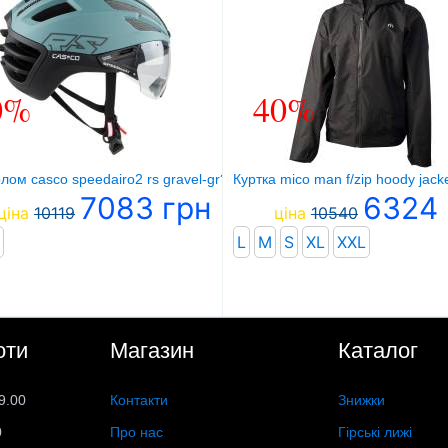
0%
40%
ом casco speedairo2 rs gravel-gr?n2 matt
Куртка mico man f/zip hoody jacke
7083 грн
6324 
ціна
10119
ціна
10540
L
M
S
XL
XXL
оти
Магазин
Каталог
9.00
Контакти
Знижки
0
Про нас
Гірські лижі