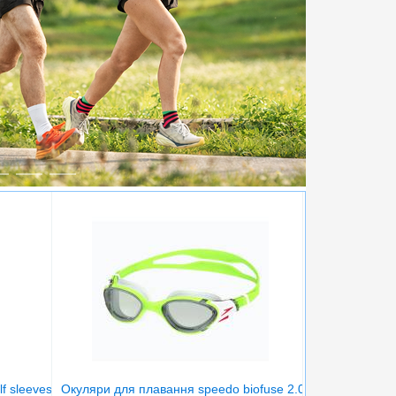
sleeves r/neck outdoor shirt
Окуляри для плавання speedo biofuse 2.0 gog au green