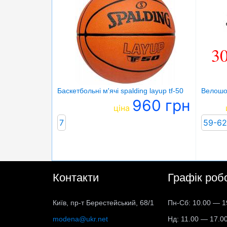
3
Баскетбольні м'ячі spalding layup tf-50
Велошол
960 грн
ціна
7
59-62
Контакти
Графік роб
Київ, пр-т Берестейський, 68/1
Пн-Сб: 10.00 — 1
modena@ukr.net
Нд: 11.00 — 17.0