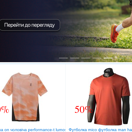
0%
50%
ilver
а on чоловіча performance-t lumos woodrose/black
Футболка mico футболка man half 