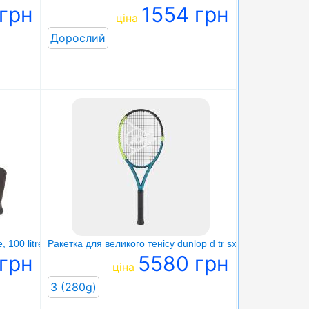
 грн
1554 грн
ціна
Дорослий
, 100 litre, black
Ракетка для великого тенісу dunlop d tr sx team 100 g3 nh
грн
5580 грн
ціна
3 (280g)