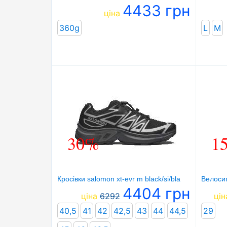
4433 грн
ціна
360g
L
M
30%
1
Кросівки salomon xt-evr m black/si/bla
Велосип
4404 грн
ціна
6292
цін
40,5
41
42
42,5
43
44
44,5
29