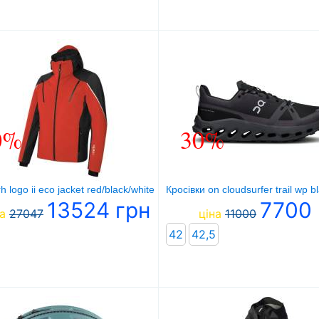
0%
30%
h logo ii eco jacket red/black/white
Кросівки on cloudsurfer trail wp b
13524 грн
7700 
а
27047
ціна
11000
42
42,5