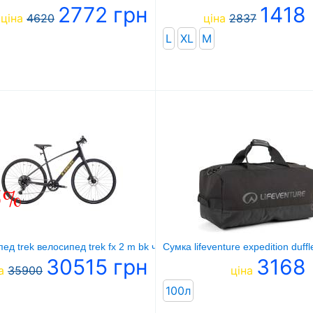
2772 грн
1418
ціна
4620
ціна
2837
L
XL
М
5%
ед trek велосипед trek fx 2 m bk чорний
Сумка lifeventure expedition duffle
30515 грн
3168 
а
35900
ціна
100л