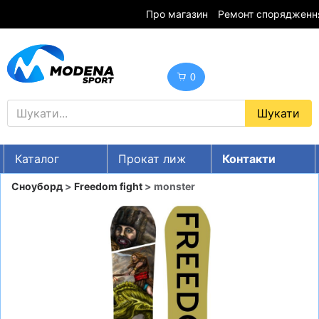
Про магазин
Ремонт спорядженн
0
Каталог
Прокат лиж
Контакти
UA
RU
EN
Сноуборд
>
Freedom fight
> monster
Знижки
ГІРСЬКІ ЛИЖІ
СНОУБОРДИ
ОДЯГ
ВЗУТТЯ