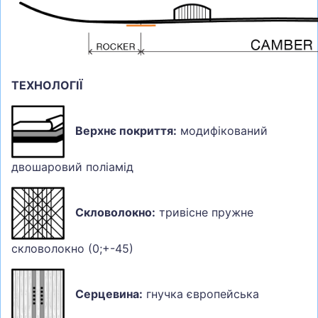
ТЕХНОЛОГІЇ
Верхнє покриття:
модифікований
двошаровий поліамід
Скловолокно:
тривісне пружне
скловолокно (0;+-45)
Серцевина:
гнучка європейська