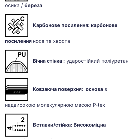
осика /
береза
Карбонове посилення: карбонове
посилення
носа та хвоста
Бічна стінка :
ударостійкий поліуретан
Ковзаюча поверхня: основа
з
надвисокою молекулярною масою P-tex
Вставки/стійка: Високоміцна