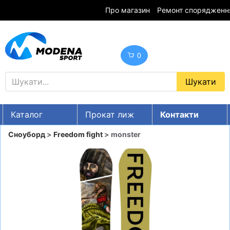
Про магазин
Ремонт спорядженн
0
Каталог
Прокат лиж
Контакти
UA
RU
EN
Сноуборд
>
Freedom fight
> monster
Знижки
ГІРСЬКІ ЛИЖІ
СНОУБОРДИ
ОДЯГ
ВЗУТТЯ