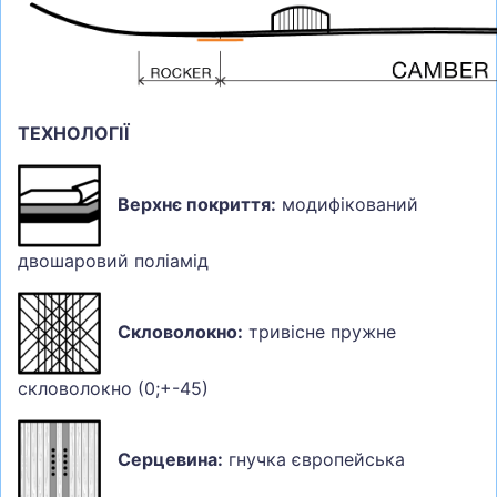
ТЕХНОЛОГІЇ
Верхнє покриття:
модифікований
двошаровий поліамід
Скловолокно:
тривісне пружне
скловолокно (0;+-45)
Серцевина:
гнучка європейська