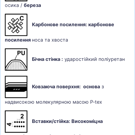
осика /
береза
Карбонове посилення: карбонове
посилення
носа та хвоста
Бічна стінка :
ударостійкий поліуретан
Ковзаюча поверхня: основа
з
надвисокою молекулярною масою P-tex
Вставки/стійка: Високоміцна