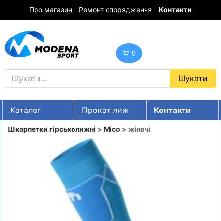
Про магазин
Ремонт спорядження
Контакти
0
Каталог
Прокат лиж
Контакти
UA
RU
EN
Шкарпетки гірськолижні
>
Mico
> жіночі
Знижки
ГІРСЬКІ ЛИЖІ
СНОУБОРДИ
ОДЯГ
ВЗУТТЯ