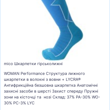
СУМКИ
ШОЛОМИ, ЗАХИСТ, ОКУЛЯРИ
БІГ, ФІТНЕС, М'ЯЧІ
ВЕЛОСИПЕДИ
САМОКАТИ
ТЕНІС, БАДМІНТОН
ВОДНІ ВИДИ СПОРТУ
mico Шкарпетки гірськолижні
ТУРИЗМ
WOMAN Performance Структура лижного
шкарпетки в волокні з вовни + LYCRA®
Антифрикційна безшовна шкарпетка Анатомічні
захисні засоби в шерсті Захист спереду Пружні
зони на кісточці та нозі Склад: 37% PA-30% WO-
30% PC-3% LYC