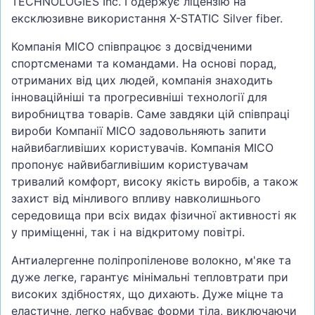
TECHNOLOGIES Inc. І одержує ліцензію на
ексклюзивне використання X-STATIC Silver fiber.
Компанія MICO співпрацює з досвідченими
спортсменами та командами. На основі порад,
отриманих від цих людей, компанія знаходить
інноваційніші та прогресивніші технології для
виробництва товарів. Саме завдяки цій співпраці
вироби Компанії MICO задовольняють запити
найвибагливіших користувачів. Компанія MICO
пропонує найвибагливішим користувачам
тривалий комфорт, високу якість виробів, а також
захист від мінливого впливу навколишнього
середовища при всіх видах фізичної активності як
у приміщенні, так і на відкритому повітрі.
Антиалергенне поліпропіленове волокно, м'яке та
дуже легке, гарантує мінімальні тепловтрати при
високих здібностях, що дихають. Дуже міцне та
еластичне, легко набуває форми тіла, виключаючи