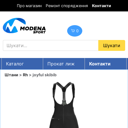
Про магазин
Ремонт спорядження
Контакти
0
Каталог
Прокат лиж
Контакти
UA
RU
EN
Штани
>
Rh
> joyful skibib
Знижки
ГІРСЬКІ ЛИЖІ
СНОУБОРДИ
ОДЯГ
ВЗУТТЯ