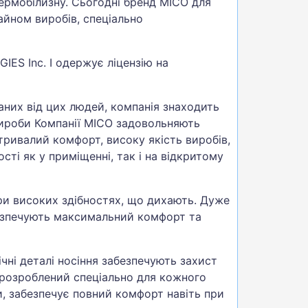
ермобілизну. Сьогодні бренд MICO для
айном виробів, спеціально
ES Inc. І одержує ліцензію на
них від цих людей, компанія знаходить
 вироби Компанії MICO задовольняють
ривалий комфорт, високу якість виробів,
ті як у приміщенні, так і на відкритому
при високих здібностях, що дихають. Дуже
абезпечують максимальний комфорт та
чні деталі носіння забезпечують захист
к розроблений спеціально для кожного
и, забезпечує повний комфорт навіть при