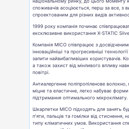
національному ринку, до цього моменту к
споживачів асоціюється, перш за все, з 
спроектованим для різних видів активност
1999 року компанія починає співпрацюва
ексклюзивне використання X-STATIC Silver
Компанія MICO співпрацює з досвідченим
інноваційніші та прогресивніші технолог
запити найвибагливіших користувачів. К
а також захист від мінливого впливу нав
повітрі.
Антиалергенне поліпропіленове волокно, 
міцне та еластичне, легко набуває форми
підтримання оптимального мікроклімату.
Шкарпетки MICO підходять для занять буд
п'яти, пальців та гомілки від стиснення
типу кліматичних умов. Використання спе