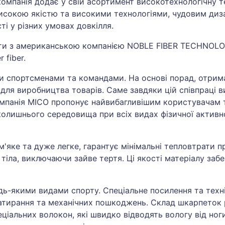
омпанія додає у свій асортимент високотехнологічну т
високою якістю та високими технологіями, чудовим диз
і у різних умовах довкілля.
ти з американською компанією NOBLE FIBER TECHNOLOGI
 fiber.
и спортсменами та командами. На основі порад, отрима
ії для виробництва товарів. Саме завдяки цій співпраці
омпанія MICO пропонує найвибагливішим користувачам т
колишнього середовища при всіх видах фізичної активнос
м'яке та дуже легке, гарантує мінімальні тепловтрати 
 тіла, виключаючи зайве тертя. Ці якості матеріалу з
ь-якими видами спорту. Спеціальне посилення та техні
, натирання та механічних пошкоджень. Склад шкарпето
ціальних волокон, які швидко відводять вологу від ног