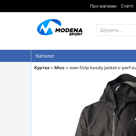
Про магазин
Статті
Каталог
Знижки
Куртка
>
Mico
> man f/zip hoody jacket x-perf o
ГІРСЬКІ ЛИЖІ
СНОУБОРДИ
ОДЯГ
ВЗУТТЯ
СУМКИ
ШОЛОМИ, ЗАХИСТ, ОКУЛЯРИ