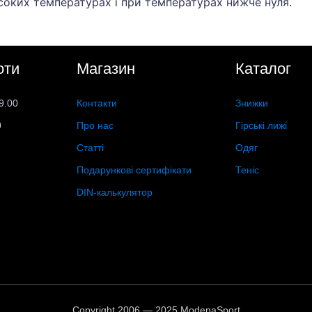
соких температурах і при температурах нижче нуля.
оти
Магазин
Каталог
9.00
Контакти
Знижки
0
Про нас
Гірські лижі
Статті
Одяг
Подарункові сертифікати
Теніс
DIN-калькулятор
Copyright 2006 — 2025 ModenaSport