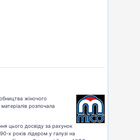
робництва жіночого
а матеріалів розпочала
ня цього досвіду за рахунок
-х років лідером у галузі на