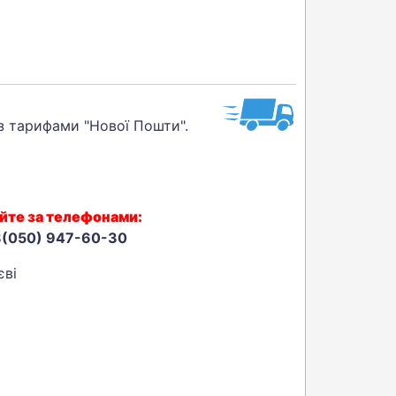
 з тарифами "Нової Пошти".
йте за телефонами:
8(050) 947-60-30
єві