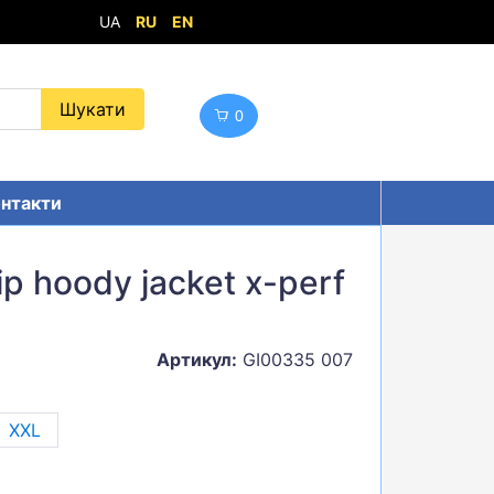
UA
RU
EN
0
нтакти
p hoody jacket x-perf
Артикул:
GI00335 007
XXL