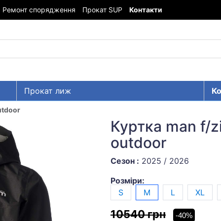
Ремонт спорядження
Прокат SUP
Контакти
Прокат лиж
Ко
utdoor
Куртка man f/zi
outdoor
Сезон :
2025 / 2026
Розміри:
S
M
L
XL
10540 грн
-40%