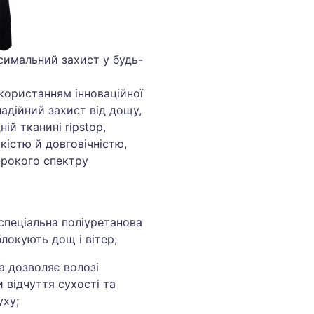
ксимальний захист у будь-
користанням інноваційної
надійний захист від дощу,
ій тканині ripstop,
кістю й довговічністю,
ирокого спектру
спеціальна поліуретанова
локують дощ і вітер;
а дозволяє волозі
 відчуття сухості та
уху;