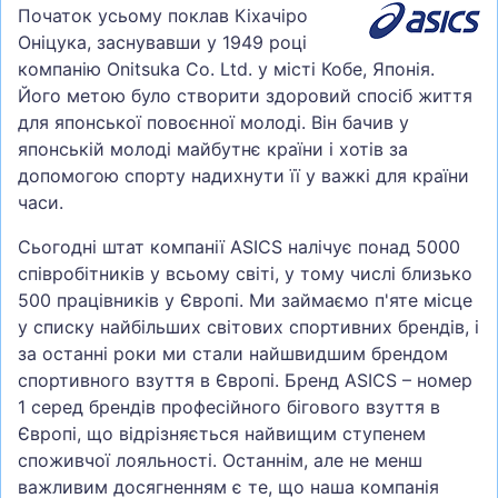
Початок усьому поклав Кіхачіро
Оніцука, заснувавши у 1949 році
компанію Onitsuka Co. Ltd. у місті Кобе, Японія.
Його метою було створити здоровий спосіб життя
для японської повоєнної молоді. Він бачив у
японській молоді майбутнє країни і хотів за
допомогою спорту надихнути її у важкі для країни
часи.
Сьогодні штат компанії ASICS налічує понад 5000
співробітників у всьому світі, у тому числі близько
500 працівників у Європі. Ми займаємо п'яте місце
у списку найбільших світових спортивних брендів, і
за останні роки ми стали найшвидшим брендом
спортивного взуття в Європі. Бренд ASICS – номер
1 серед брендів професійного бігового взуття в
Європі, що відрізняється найвищим ступенем
споживчої лояльності. Останнім, але не менш
важливим досягненням є те, що наша компанія