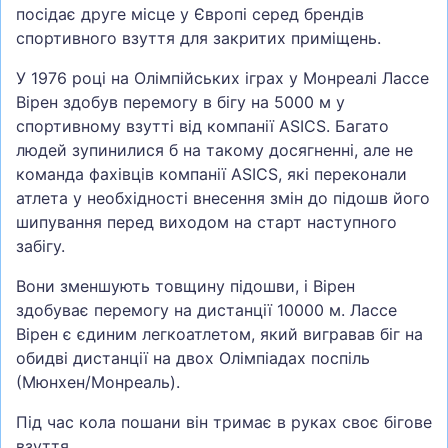
посідає друге місце у Європі серед брендів
спортивного взуття для закритих приміщень.
У 1976 році на Олімпійських іграх у Монреалі Лассе
Вірен здобув перемогу в бігу на 5000 м у
спортивному взутті від компанії ASICS. Багато
людей зупинилися б на такому досягненні, але не
команда фахівців компанії ASICS, які переконали
атлета у необхідності внесення змін до підошв його
шипування перед виходом на старт наступного
забігу.
Вони зменшують товщину підошви, і Вірен
здобуває перемогу на дистанції 10000 м. Лассе
Вірен є єдиним легкоатлетом, який вигравав біг на
обидві дистанції на двох Олімпіадах поспіль
(Мюнхен/Монреаль).
Під час кола пошани він тримає в руках своє бігове
взуття.