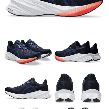
СУМКИ
ШОЛОМИ, ЗАХИСТ, ОКУЛЯРИ
БІГ, ФІТНЕС, М'ЯЧІ
ВЕЛОСИПЕДИ
САМОКАТИ
ТЕНІС, БАДМІНТОН
ВОДНІ ВИДИ СПОРТУ
ТУРИЗМ