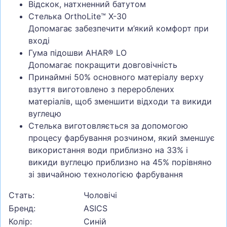
Відскок, натхненний батутом
Стелька OrthoLite™ X-30
Допомагає забезпечити м’який комфорт при
вході
Гума підошви AHAR® LO
Допомагає покращити довговічність
Принаймні 50% основного матеріалу верху
взуття виготовлено з перероблених
матеріалів, щоб зменшити відходи та викиди
вуглецю
Стелька виготовляється за допомогою
процесу фарбування розчином, який зменшує
використання води приблизно на 33% і
викиди вуглецю приблизно на 45% порівняно
зі звичайною технологією фарбування
Стать:
Чоловічі
Бренд:
ASICS
Колір:
Синій