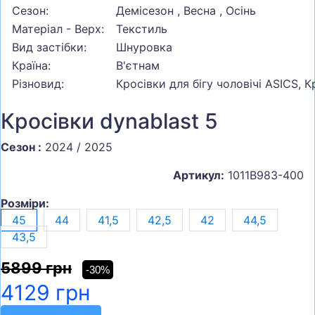
Сезон:
Демісезон , Весна , Осінь
Матеріал - Верх:
Текстиль
Вид застібки:
Шнуровка
Країна:
В'єтнам
Різновид:
Кросівки для бігу чоловічі ASICS, 
Кросівки dynablast 5
Сезон :
2024 / 2025
Артикул:
1011B983-400
Розміри:
45
44
41,5
42,5
42
44,5
43,5
5899 грн
-30%
4129 грн