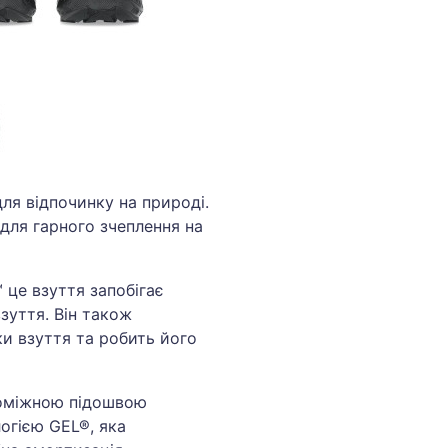
я відпочинку на природі.
 для гарного зчеплення на
 це взуття запобігає
зуття. Він також
и взуття та робить його
роміжною підошвою
огією GEL®, яка