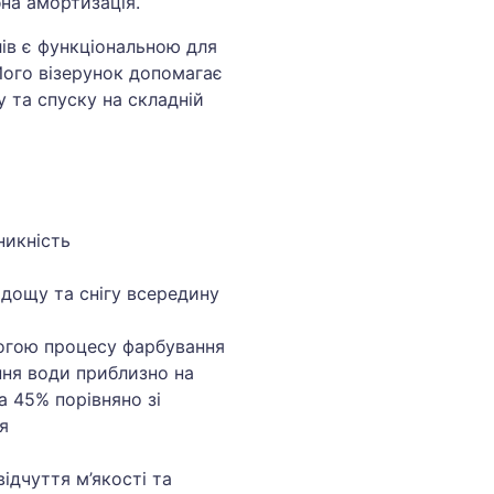
бна амортизація.
ів є функціональною для
Його візерунок допомагає
 та спуску на складній
никність
дощу та снігу всередину
огою процесу фарбування
ня води приблизно на
а 45% порівняно зі
я
ідчуття м’якості та