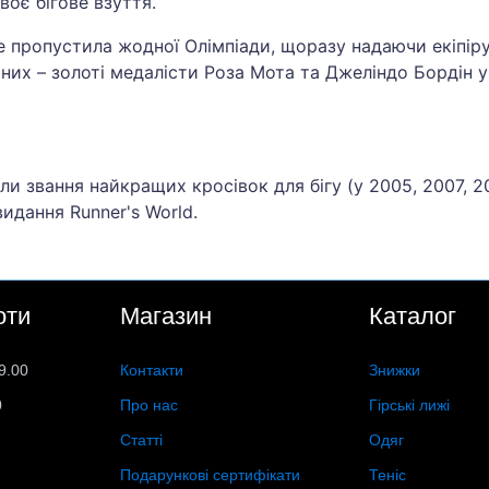
воє бігове взуття.
е пропустила жодної Олімпіади, щоразу надаючи екіпір
них – золоті медалісти Роза Мота та Джеліндо Бордін у 
ли звання найкращих кросівок для бігу (у 2005, 2007, 2
идання Runner's World.
оти
Магазин
Каталог
9.00
Контакти
Знижки
0
Про нас
Гірські лижі
Статті
Одяг
Подарункові сертифікати
Теніс