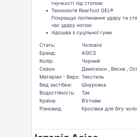
гнучкості під стопою
Технологія Rearfoot GEL®
Покращує поглинання удару та ств
час удару ногою
підошва з суцільної гуми
Стать:
Чоловічі
Бренд:
ASICS
Колір:
Чорний
Сезон:
Демісезон , Весна , Ос
Матеріал - Верх:
Текстиль
Вид застібки:
Шнуровка
Водостійкість:
Так
Країна:
В'єтнам
Різновид:
Кросівки для бігу чоло