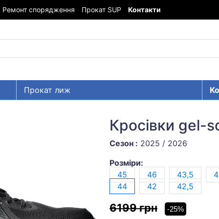
Ремонт спорядження
Прокат SUP
Контакти
Прокат лиж
Ко
Кросівки gel-s
Сезон :
2025 / 2026
Розміри:
45
46
43,5
4
44
42
42,5
6199 грн
-25%