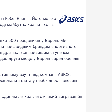
сті Кобе, Японія. Його метою
ді майбутнє країни і хотів
зько 500 працівників у Європі. Ми
стали найшвидшим брендом спортивного
о відрізняється найвищим ступенем
дає друге місце у Європі серед брендів
ртивному взутті від компанії ASICS.
реконали атлета у необхідності внесення
є єдиним легкоатлетом, який вигравав біг