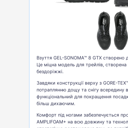
Взуття GEL-SONOMA™ 8 GTX створено дл
Це міцна модель для трейлів, створена
бездоріжжі.
Завдяки конструкції верху з GORE-TEX™
потраплянню дощу та снігу всередину в
функціональний для покращення посадк
більш дихаючим.
Комфорт під ногами забезпечується п
AMPLIFOAM+ на всю довжину та технол