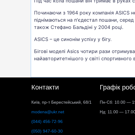
Під час кола пошани він тримає в руках с
Починаючи з 1964 року компанія ASICS н
піднімаються на п'єдестал пошани, серед 
також Стефано Бальдіні у 2004 році.
ASICS – це синонім успіху у бігу.
Бігові моделі Asics чотири рази отримува
найавторитетнішого у світі спортивного в
Контакти
Графік роб
Київ, пр-т Берестейський, 68/1
Пн-Сб: 10.00 — 1
modena@ukr.net
Нд: 11.00 — 17.0
(044) 456-72-96
(050) 947-60-30