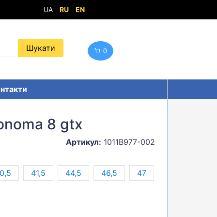
UA
RU
EN
0
нтакти
onoma 8 gtx
Артикул:
1011B977-002
0,5
41,5
44,5
46,5
47