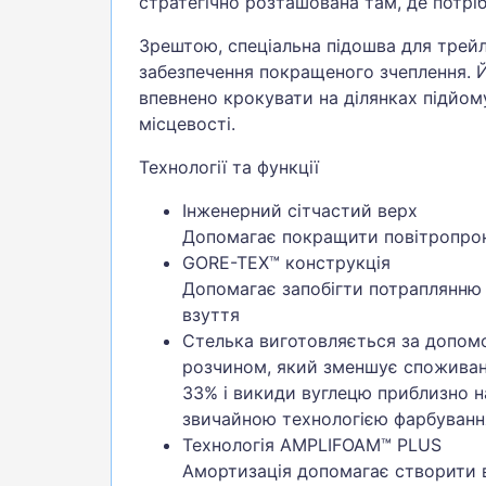
стратегічно розташована там, де потрі
Зрештою, спеціальна підошва для трейл
забезпечення покращеного зчеплення. 
впевнено крокувати на ділянках підйому
місцевості.
Технології та функції
Інженерний сітчастий верх
Допомагає покращити повітропро
GORE-TEX™ конструкція
Допомагає запобігти потраплянню 
взуття
Стелька виготовляється за допом
розчином, який зменшує споживан
33% і викиди вуглецю приблизно н
звичайною технологією фарбуванн
Технологія AMPLIFOAM™ PLUS
Амортизація допомагає створити в