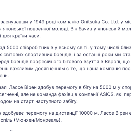
заснувавши у 1949 році компанію Onitsuka Co. Ltd. у мі
японської повоєнної молоді. Він бачив у японській моло
 для країни часи.
ад 5000 співробітників у всьому світі, у тому числі бли
х світових спортивних брендів, і за останні роки ми 
серед брендів професійного бігового взуття в Європі, щ
менш важливим досягненням є те, що наша компанія посі
ень.
еалі Лассе Вірен здобув перемогу в бігу на 5000 м у спо
гненні, але не команда фахівців компанії ASICS, які пе
одом на старт наступного забігу.
 здобуває перемогу на дистанції 10000 м. Лассе Вірен 
поспіль (Мюнхен/Монреаль).