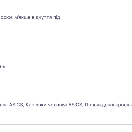
орює м’якше відчуття під
інь
вічі ASICS, Кросівки чоловічі ASICS, Повсякденні кросів