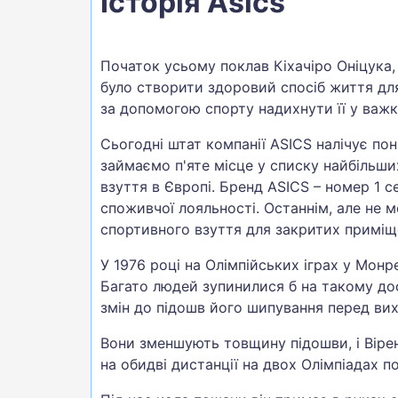
Історія Asics
Початок усьому поклав Кіхачіро Оніцука, 
було створити здоровий спосіб життя для 
за допомогою спорту надихнути її у важкі
Сьогодні штат компанії ASICS налічує пон
займаємо п'яте місце у списку найбільши
взуття в Європі. Бренд ASICS – номер 1 
споживчої лояльності. Останнім, але не 
спортивного взуття для закритих приміщ
У 1976 році на Олімпійських іграх у Монр
Багато людей зупинилися б на такому дося
змін до підошв його шипування перед вих
Вони зменшують товщину підошви, і Вірен
на обидві дистанції на двох Олімпіадах 