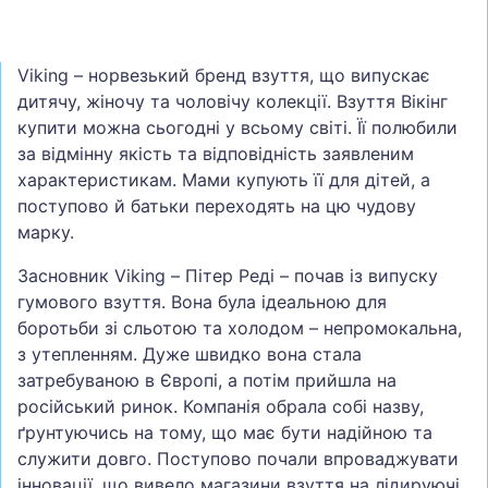
Viking – норвезький бренд взуття, що випускає
дитячу, жіночу та чоловічу колекції. Взуття Вікінг
купити можна сьогодні у всьому світі. Її полюбили
за відмінну якість та відповідність заявленим
характеристикам. Мами купують її для дітей, а
поступово й батьки переходять на цю чудову
марку.
Засновник Viking – Пітер Реді – почав із випуску
гумового взуття. Вона була ідеальною для
боротьби зі сльотою та холодом – непромокальна,
з утепленням. Дуже швидко вона стала
затребуваною в Європі, а потім прийшла на
російський ринок. Компанія обрала собі назву,
ґрунтуючись на тому, що має бути надійною та
служити довго. Поступово почали впроваджувати
інновації, що вивело магазини взуття на лідируючі