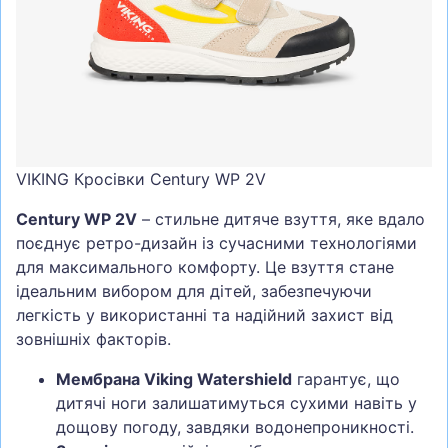
СУМКИ
ШОЛОМИ, ЗАХИСТ, ОКУЛЯРИ
БІГ, ФІТНЕС, М'ЯЧІ
ВЕЛОСИПЕДИ
САМОКАТИ
VIKING Кросівки Century WP 2V
ТЕНІС, БАДМІНТОН
Century WP 2V
– стильне дитяче взуття, яке вдало
ВОДНІ ВИДИ СПОРТУ
поєднує ретро-дизайн із сучасними технологіями
ТУРИЗМ
для максимального комфорту. Це взуття стане
ідеальним вибором для дітей, забезпечуючи
легкість у використанні та надійний захист від
зовнішніх факторів.
Мембрана Viking Watershield
гарантує, що
дитячі ноги залишатимуться сухими навіть у
дощову погоду, завдяки водонепроникності.