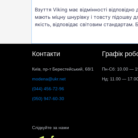
Взуття Viking має відмінності відповідно
мають міцну шнурівку і товсту підошву дл
якість, відповідає світовим стандартам.
Контакти
Графік роб
Київ, пр-т Берестейський, 68/1
Пн-Сб: 10.00 — 1
modena@ukr.net
Нд: 11.00 — 17.0
(044) 456-72-96
(050) 947-60-30
Слідкуйте за нами