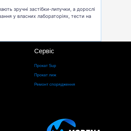
мають зручні застібки-липучки, а дорослі
вання у власних лабораторіях, тести на
Сервіс
Прокат Sup
Прокат лиж
Ремонт спорядження