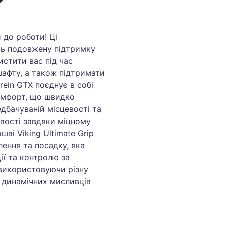
й до роботи! Ці
ть подовжену підтримку
стити вас під час
шафту, а також підтримати
lrein GTX поєднує в собі
омфорт, що швидко
дбачуваній місцевості та
евості завдяки міцному
шві Viking Ultimate Grip
лення та посадку, яка
ії та контролю за
використовуючи різну
х динамічних мисливців