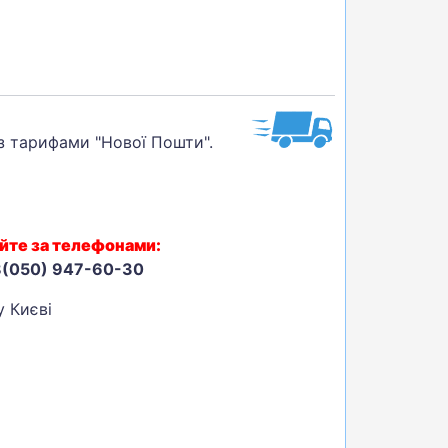
 з тарифами "Нової Пошти".
йте за телефонами:
8(050) 947-60-30
у Києві