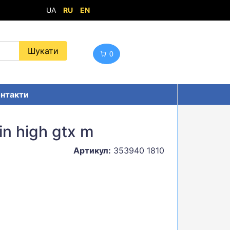
UA
RU
EN
0
нтакти
in high gtx m
Артикул:
353940 1810