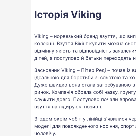
Історія Viking
Viking – норвезький бренд взуття, що вип
колекції. Взуття Вікінг купити можна сьог
відмінну якість та відповідність заявлен
дітей, а поступово й батьки переходять 
Засновник Viking – Пітер Реді – почав із 
ідеальною для боротьби зі сльотою та хо
Дуже швидко вона стала затребуваною в 
ринок. Компанія обрала собі назву, ґрун
служити довго. Поступово почали впрова
взуття на лідируючі позиції.
Згодом окрім чобіт у лінійці з'явилися ч
моделі для повсякденного носіння, спорти
чоловічу.