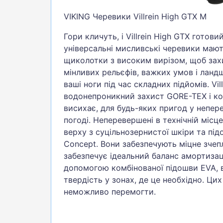
VIKING Черевики Villrein High GTX M
Гори кличуть, і Villrein High GTX готови
універсальні мисливські черевики маю
щиколотки з високим вирізом, щоб захи
мінливих рельєфів, важких умов і ланд
ваші ноги під час складних підйомів. Vil
водонепроникний захист GORE-TEX і к
висихає, для будь-яких пригод у непере
погоді. Неперевершені в технічній місц
верху з суцільнозернистої шкіри та підо
Concept. Вони забезпечують міцне зчеп
забезпечує ідеальний баланс амортизац
допомогою комбінованої підошви EVA, 
твердість у зонах, де це необхідно. Ци
неможливо перемогти.