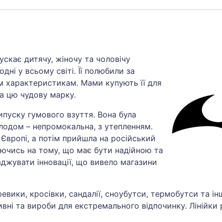
ускає дитячу, жіночу та чоловічу
одні у всьому світі. Її полюбили за
им характеристикам. Мами купують її для
на цю чудову марку.
випуску гумового взуття. Вона була
лодом – непромокальна, з утепленням.
Європі, а потім прийшла на російський
туючись на тому, що має бути надійною та
джувати інновації, що вивело магазини
еревики, кросівки, сандалії, сноубутси, термобутси та і
вні та вироби для екстремального відпочинку. Лінійки 