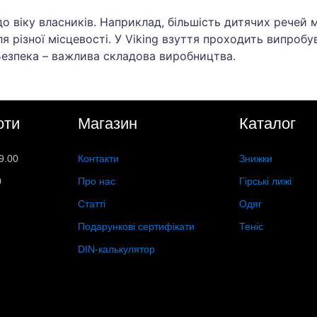
 до віку власників. Наприклад, більшість дитячих речей 
я різної місцевості. У Viking взуття проходить випробу
 Безпека – важлива складова виробництва.
оти
Магазин
Каталог
9.00
Контакти
Знижки
0
Про нас
Гірські лижі
Статті
Одяг
Подарункові сертифікати
Теніс
DIN-калькулятор