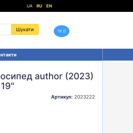
UA
RU
EN
0
нтакти
осипед author (2023)
 19"
Артикул:
2023222