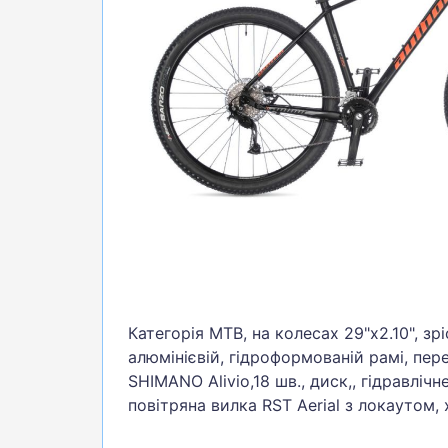
БІГ, ФІТНЕС, М'ЯЧІ
ВЕЛОСИПЕДИ
САМОКАТИ
ТЕНІС, БАДМІНТОН
ВОДНІ ВИДИ СПОРТУ
ТУРИЗМ
Категорія МТВ, на колесах 29"x2.10", зрі
алюмінієвій, гідроформованій рамі, пер
SHIMANO Alivio,18 шв., диск,, гідравлічн
повітряна вилка RST Aerial з локаутом, х