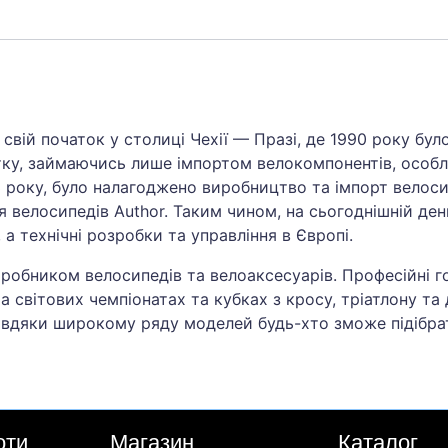
свій початок у столиці Чехії — Празі, де 1990 року бу
тку, займаючись лише імпортом велокомпонентів, особли
 року, було налагоджено виробництво та імпорт велосип
велосипедів Author. Таким чином, на сьогоднішній ден
, а технічні розробки та управління в Європі.
иробником велосипедів та велоаксесуарів. Професійні 
а світових чемпіонатах та кубках з кросу, тріатлону та 
Завдяки широкому ряду моделей будь-хто зможе підібра
оти
Магазин
Каталог