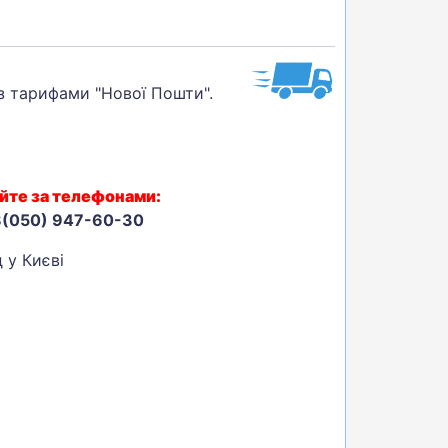
 з тарифами "Нової Пошти".
йте за телефонами:
8(050) 947-60-30
 у Києві