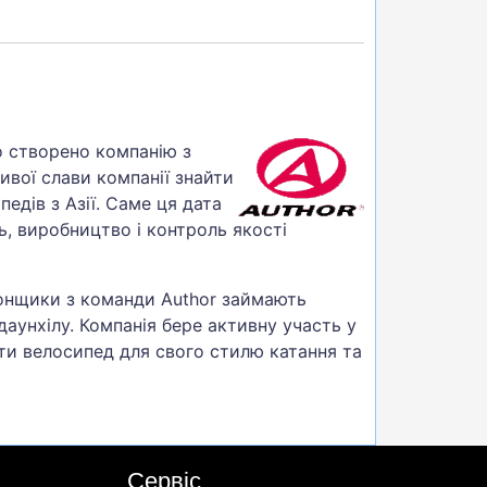
ло створено компанію з
вої слави компанії знайти
едів з Азії. Саме ця дата
ь, виробництво і контроль якості
гонщики з команди Author займають
даунхілу. Компанія бере активну участь у
ти велосипед для свого стилю катання та
Сервіс