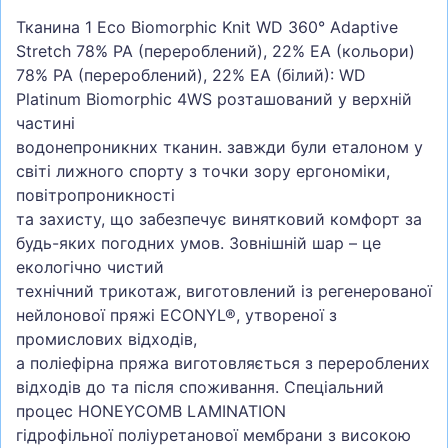
Тканина 1 Eco Biomorphic Knit WD 360° Adaptive
Stretch 78% PA (перероблений), 22% EA (кольори)
78% PA (перероблений), 22% EA (білий): WD
Platinum Biomorphic 4WS розташований у верхній
частині
водонепроникних тканин. завжди були еталоном у
світі лижного спорту з точки зору ергономіки,
повітропроникності
та захисту, що забезпечує винятковий комфорт за
будь-яких погодних умов. Зовнішній шар – це
екологічно чистий
технічний трикотаж, виготовлений із регенерованої
нейлонової пряжі ECONYL®, утвореної з
промислових відходів,
а поліефірна пряжа виготовляється з перероблених
відходів до та після споживання. Спеціальний
процес HONEYCOMB LAMINATION
гідрофільної поліуретанової мембрани з високою