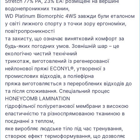
Stretch 77% PA, 23% EA: розміщені на вершині
водонепроникних тканин,
WD Platinum Biomorphic 4WS завжди були еталоном
у світі лижного спорту з точки зору ергономіки,
повітропроникності
та захисту, що означає винятковий комфорт за
будь-яких погодних умов. Зовнішній шар – це
екологічно чистий технічний
трикотаж, виготовлений із регенерованої
нейлонової пряжі ECONYL®, утвореної з
промислових відходів, а поліефірна
пряжа виготовляється з перероблених відходів до
та після споживання. Спеціальний процес
HONEYCOMB LAMINATION
гідрофільної поліуретанової мембрани з високою
еластичністю та різноспрямованою тканиною в
поєднанні з теплом,
яке виробляє людське тіло під час тренування,
створює ефект термоформування, що дозволяє