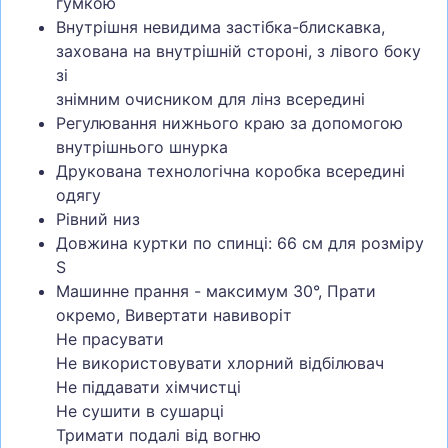
гумкою
Внутрішня невидима застібка-блискавка,
захована на внутрішній стороні, з лівого боку
зі
знімним очисником для лінз всередині
Регулювання нижнього краю за допомогою
внутрішнього шнурка
Друкована технологічна коробка всередині
одягу
Рівний низ
Довжина куртки по спинці: 66 см для розміру
S
Машинне прання - максимум 30°, Прати
окремо, Вивертати навиворіт
Не прасувати
Не використовувати хлорний відбілювач
Не піддавати хімчистці
Не сушити в сушарці
Тримати подалі від вогню