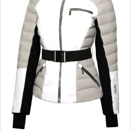
СУМКИ
ШОЛОМИ, ЗАХИСТ, ОКУЛЯРИ
БІГ, ФІТНЕС, М'ЯЧІ
ВЕЛОСИПЕДИ
САМОКАТИ
ТЕНІС, БАДМІНТОН
ВОДНІ ВИДИ СПОРТУ
ТУРИЗМ