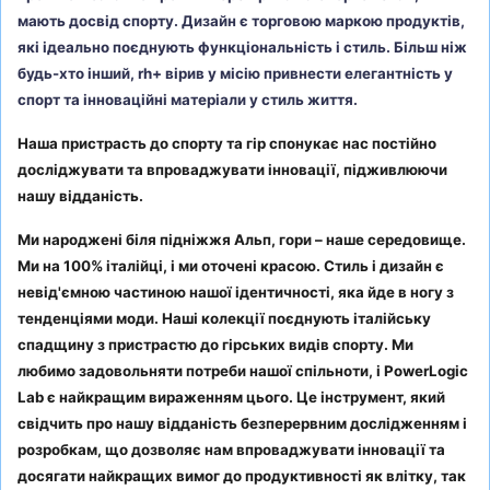
мають досвід спорту. Дизайн є торговою маркою продуктів,
які ідеально поєднують функціональність і стиль. Більш ніж
будь-хто інший, rh+ вірив у місію привнести елегантність у
спорт та інноваційні матеріали у стиль життя.
Наша пристрасть до спорту та гір спонукає нас постійно
досліджувати та впроваджувати інновації, підживлюючи
нашу відданість.
Ми народжені біля підніжжя Альп, гори – наше середовище.
Ми на 100% італійці, і ми оточені красою. Стиль і дизайн є
невід'ємною частиною нашої ідентичності, яка йде в ногу з
тенденціями моди. Наші колекції поєднують італійську
спадщину з пристрастю до гірських видів спорту. Ми
любимо задовольняти потреби нашої спільноти, і PowerLogic
Lab є найкращим вираженням цього. Це інструмент, який
свідчить про нашу відданість безперервним дослідженням і
розробкам, що дозволяє нам впроваджувати інновації та
досягати найкращих вимог до продуктивності як влітку, так