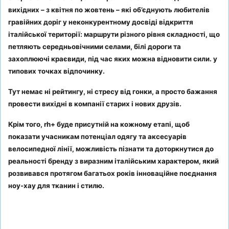
вихідних – з квітня по жовтень – які об’єднують любителів
гравійних доріг у неконкурентному досвіді відкриття
італійської території: маршрути різного рівня складності, що
петляють середньовічними селами, білі дороги та
захоплюючі краєвиди, під час яких можна відновити сили. у
типових точках відпочинку.
Тут немає ні рейтингу, ні стресу від гонки, а просто бажання
провести вихідні в компанії старих і нових друзів.
Крім того, rh+ буде присутній на кожному етапі, щоб
показати учасникам потенціал одягу та аксесуарів
велосипедної лінії, можливість пізнати та доторкнутися до
реальності бренду з виразним італійським характером, який
розвивався протягом багатьох років інноваційне поєднання
ноу-хау для тканин і стилю.