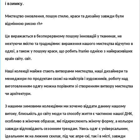
і взимку.
Мистецтво оновлення, пошук стилю, краси та дизайну завжди були
відмінною рисою rh+
Це виражається в безперервному пошуку інновацій у тканинах, не
нехтуючи якістю та традиціями: вираження нашого мистецтва відчутно в
одязі, а також у пошуку краси, що робить Італію однією з найкрасивіших
країн світу. світ.
Наші колекції майже стають витворами мистецтва, наші дизайнери та
менеджери по продуктам схожі на майстрів і художників, роботу над
виготовленням одягу можна порівняти зі створенням витвору мистецтва
чи архітектури.
З нашими зимовими колекціями ми хочемо віддати данину нашому
витоку, близькість до світу моди та способу життя є частиною нашої ДНК,
особливо в жіночих образах, які підкреслюють жіночу форму, а кольори
завжди відповідають сезонним трендам. Увесь одяг є універсальним,
ідеальним як на лижних схилах, під час апре-скі, так і в місті, завжди