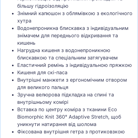
більшу гідроізоляцію
Знімний капюшон з облямівкою з екологічного
хутра
Водонепроникна блискавка з індивідуальним
знімачем для переднього відкривання та
кишень
Нагрудна кишеня з водонепроникною
блискавкою та спеціальним затягувачем
Еластичний ремінь з індивідуальною пряжкою
Кишеня для скі-паса
Внутрішні манжети з ергономічним отвором
для великого пальця
Зручна велюрова підкладка на спині та
внутрішньому комірі
Вставка по центру коміра з тканини Eco
Biomorphic Knit 360° Adaptive Stretch, щоб
уникнути натирання від шолома
Фіксована внутрішня гетра з протиковзкою