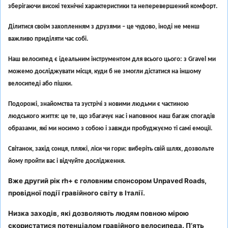
зберігаючи високі технічні характеристики та неперевершений комфорт.
Ділитися своїм захопленням з друзями – це чудово, іноді не менш
важливо приділяти час собі.
Наш велосипед є ідеальним інструментом для всього цього: з Gravel ми
можемо досліджувати місця, куди б не змогли дістатися на іншому
велосипеді або пішки.
Подорожі, знайомства та зустрічі з новими людьми є частиною
людського життя: це те, що збагачує нас і наповнює наш багаж спогадів
образами, які ми носимо з собою і завжди пробуджуємо ті самі емоції.
Світанок, захід сонця, пляжі, ліси чи гори: виберіть свій шлях, дозвольте
йому пройти вас і відчуйте дослідження.
Вже другий рік rh+ є головним спонсором Unpaved Roads,
провідної події гравійного світу в Італії.
Низка заходів, які дозволяють людям повною мірою
скористатися потенціалом гравійного велосипеда. П’ять