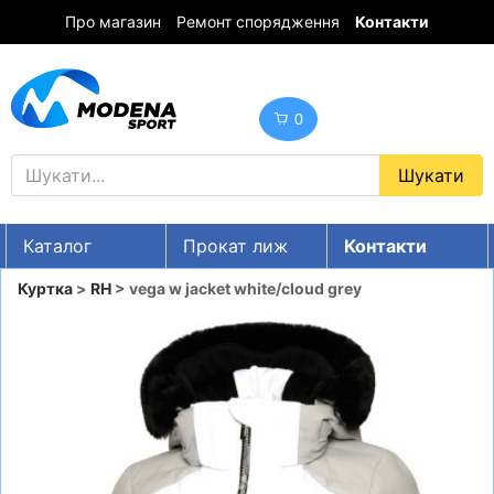
Про магазин
Ремонт спорядження
Контакти
0
Каталог
Прокат лиж
Контакти
UA
RU
EN
Куртка
>
RH
> vega w jacket white/cloud grey
Знижки
ГІРСЬКІ ЛИЖІ
СНОУБОРДИ
ОДЯГ
ВЗУТТЯ