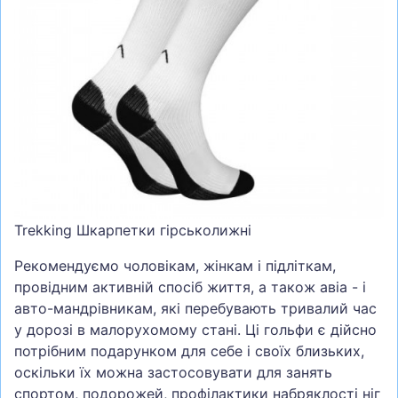
СУМКИ
ШОЛОМИ, ЗАХИСТ, ОКУЛЯРИ
БІГ, ФІТНЕС, М'ЯЧІ
ВЕЛОСИПЕДИ
САМОКАТИ
ТЕНІС, БАДМІНТОН
ВОДНІ ВИДИ СПОРТУ
Trekking Шкарпетки гірськолижні
ТУРИЗМ
Рекомендуємо чоловікам, жінкам і підліткам,
провідним активній спосіб життя, а також авіа - і
авто-мандрівникам, які перебувають тривалий час
у дорозі в малорухомому стані. Ці гольфи є дійсно
потрібним подарунком для себе і своїх близьких,
оскільки їх можна застосовувати для занять
спортом, подорожей, профілактики набряклості ніг