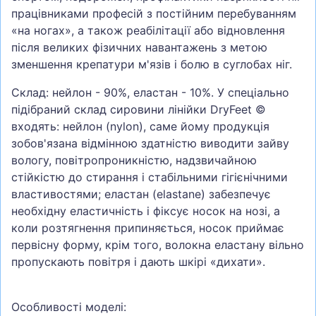
працівниками професій з постійним перебуванням
«на ногах», а також реабілітації або відновлення
після великих фізичних навантажень з метою
зменшення крепатури м'язів і болю в суглобах ніг.
Склад: нейлон - 90%, еластан - 10%. У спеціально
підібраний склад сировини лінійки DryFeet ©
входять: нейлон (nylon), саме йому продукція
зобов'язана відмінною здатністю виводити зайву
вологу, повітропроникністю, надзвичайною
стійкістю до стирання і стабільними гігієнічними
властивостями; еластан (elastane) забезпечує
необхідну еластичність і фіксує носок на нозі, а
коли розтягнення припиняється, носок приймає
первісну форму, крім того, волокна еластану вільно
пропускають повітря і дають шкірі «дихати».
Особливості моделі: