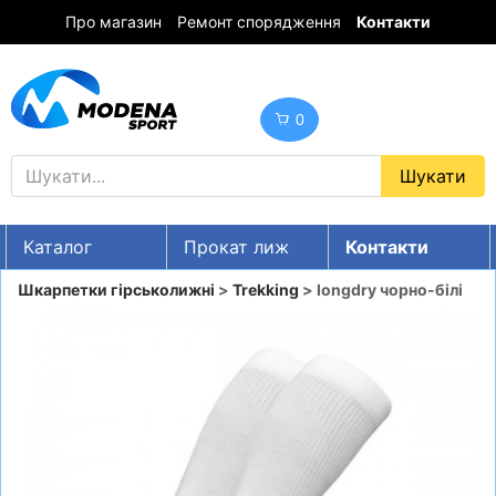
Про магазин
Ремонт спорядження
Контакти
0
Каталог
Прокат лиж
Контакти
UA
RU
EN
Шкарпетки гірськолижні
>
Trekking
> longdry чорно-білі
Знижки
ГІРСЬКІ ЛИЖІ
СНОУБОРДИ
ОДЯГ
ВЗУТТЯ