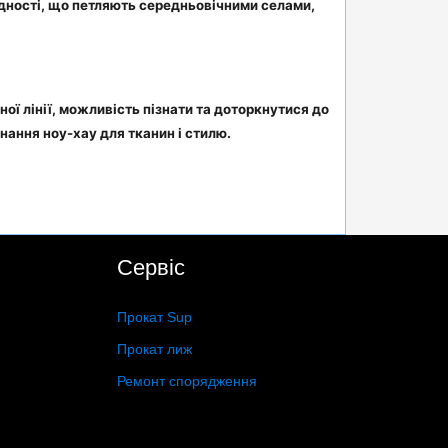
ладності, що петляють середньовічними селами,
ої лінії, можливість пізнати та доторкнутися до
нання ноу-хау для тканин і стилю.
Сервіс
Прокат Sup
Прокат лиж
Ремонт спорядження