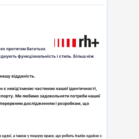
ріях протягом багатьох
єднують функціональність і стиль. Більш ніж
нашу відданість.
йн є невід'ємною частиною нашої ідентичності,
 спорту. Ми любимо задовольняти потреби нашої
езперервним дослідженням і розробкам, що
одязі, а також у пошуку краси, що робить Італію однією з