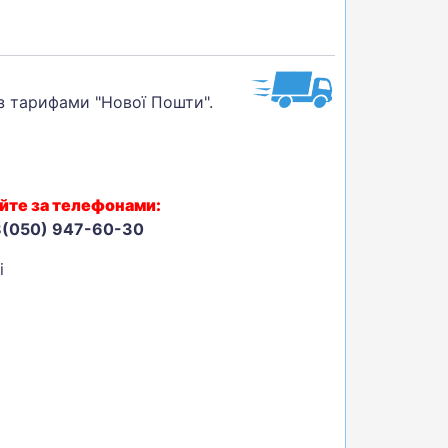
 з тарифами "Нової Пошти".
йте за телефонами:
8(050) 947-60-30
і