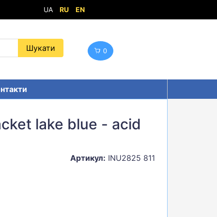
UA
RU
EN
0
нтакти
cket lake blue - acid
Артикул:
INU2825 811