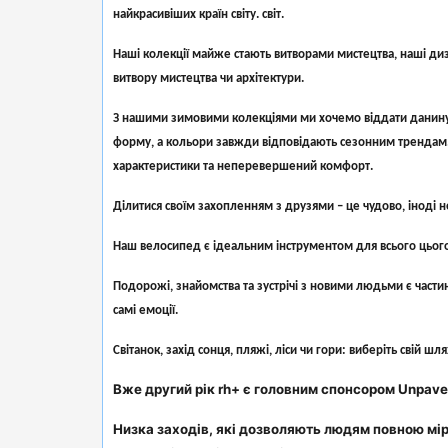
найкрасивіших країн світу. світ.
Наші колекції майже стають витворами мистецтва, наші ди
витвору мистецтва чи архітектури.
З нашими зимовими колекціями ми хочемо віддати данину н
форму, а кольори завжди відповідають сезонним трендам. Уве
характеристики та неперевершений комфорт.
Ділитися своїм захопленням з друзями – це чудово, іноді 
Наш велосипед є ідеальним інструментом для всього цього:
Подорожі, знайомства та зустрічі з новими людьми є части
самі емоції.
Світанок, захід сонця, пляжі, ліси чи гори: виберіть свій ш
Вже другий рік rh+ є головним спонсором Unpaved R
Низка заходів, які дозволяють людям повною міро