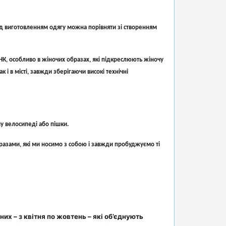
ад виготовленням одягу можна порівняти зі створенням
К, особливо в жіночих образах, які підкреслюють жіночу
 і в місті, завжди зберігаючи високі технічні
у велосипеді або пішки.
бразами, які ми носимо з собою і завжди пробуджуємо ті
х – з квітня по жовтень – які об’єднують