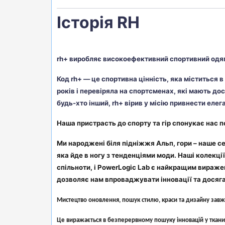
Історія RH
rh+ виробляє високоефективний спортивний одяг
Код rh+ — це спортивна цінність, яка міститься 
років і перевіряла на спортсменах, які мають до
будь-хто інший, rh+ вірив у місію привнести елег
Наша пристрасть до спорту та гір спонукає нас 
Ми народжені біля підніжжя Альп, гори – наше се
яка йде в ногу з тенденціями моди. Наші колекц
спільноти, і PowerLogic Lab є найкращим вираже
дозволяє нам впроваджувати інновації та досяга
Мистецтво оновлення, пошук стилю, краси та дизайну зав
Це виражається в безперервному пошуку інновацій у тканин