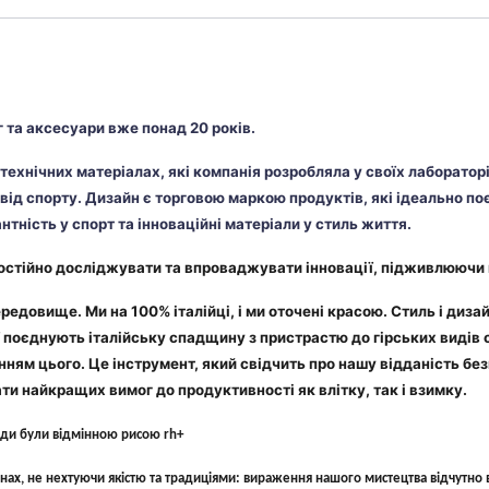
 та аксесуари вже понад 20 років.
в технічних матеріалах, які компанія розробляла у своїх лаборато
свід спорту. Дизайн є торговою маркою продуктів, які ідеально по
антність у спорт та інноваційні матеріали у стиль життя.
постійно досліджувати та впроваджувати інновації, підживлюючи 
редовище. Ми на 100% італійці, і ми оточені красою. Стиль і диза
ії поєднують італійську спадщину з пристрастю до гірських видів
нням цього. Це інструмент, який свідчить про нашу відданість б
ти найкращих вимог до продуктивності як влітку, так і взимку.
жди були відмінною рисою rh+
ах, не нехтуючи якістю та традиціями: вираження нашого мистецтва відчутно в 