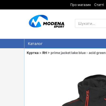
Про магазин
Статті
Каталог
Знижки
Куртка
>
RH
> prime jacket lake blue - acid green
ГІРСЬКІ ЛИЖІ
СНОУБОРДИ
ОДЯГ
ВЗУТТЯ
СУМКИ
ШОЛОМИ, ЗАХИСТ, ОКУЛЯРИ