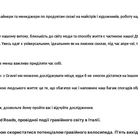
зайнери та менеджери по продуктам схожі на майстрів і художників, роботу н
ашому витоку, близькість до світу моди та способу життя є частиною нашої ДН
сь одяг є універсальним, ідеальним як на лижних схилах, під час апре-скі, так
не менш важливо приділяти час собі.
 з Gravel ми можемо досліджувати місця, куди б не змогли дістатися на іншом
ною людського життя: це те, що збагачує нас і наповнює наш багаж спогадів о
лях, дозвольте йому пройти вас і відчуйте дослідження.
oads, провідної події гравійного світу в Італії.
ю скористатися потенціалом гравійного велосипеда. П’ять вихідни