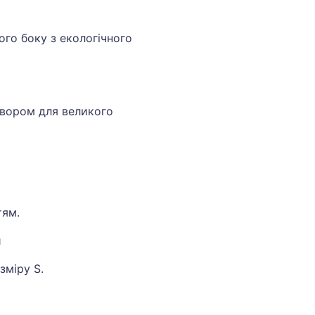
ого боку
з
екологічного
твором
для
великого
тям
.
и
зміру
S.