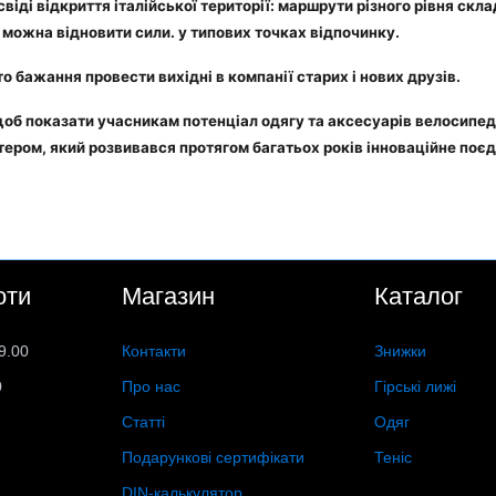
віді відкриття італійської території: маршрути різного рівня ск
х можна відновити сили. у типових точках відпочинку.
сто бажання провести вихідні в компанії старих і нових друзів.
 щоб показати учасникам потенціал одягу та аксесуарів велосипедн
тером, який розвивався протягом багатьох років інноваційне поєд
оти
Магазин
Каталог
9.00
Контакти
Знижки
0
Про нас
Гірські лижі
Статті
Одяг
Подарункові сертифікати
Теніс
DIN-калькулятор