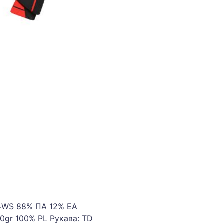
 4WS
88
%
ПА
12
%
EA
50gr
100
%
PL
Рукава
:
TD