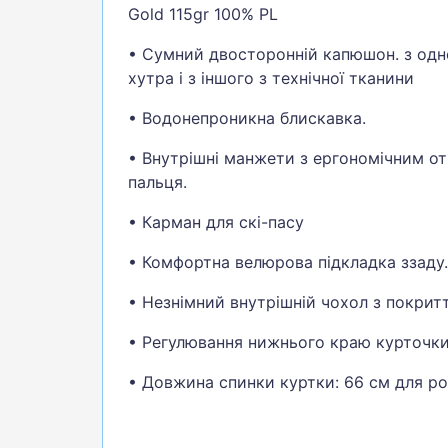
Gold 115gr
100
%
PL
•
Сумний
двосторонній
капюшон
.
з
одн
хутра
і
з іншого
з
технічної
тканини
•
Водонепроникна
блискавка
.
•
Внутрішні
манжети
з
ергономічним
о
пальця
.
•
Карман
для
скі-пасу
•
Комфортна
велюрова
підкладка
ззаду
.
•
Незнімний
внутрішній
чохол
з покрит
•
Регулювання
нижнього
краю
курточк
•
Довжина
спинки
куртки
:
66
см
для
ро