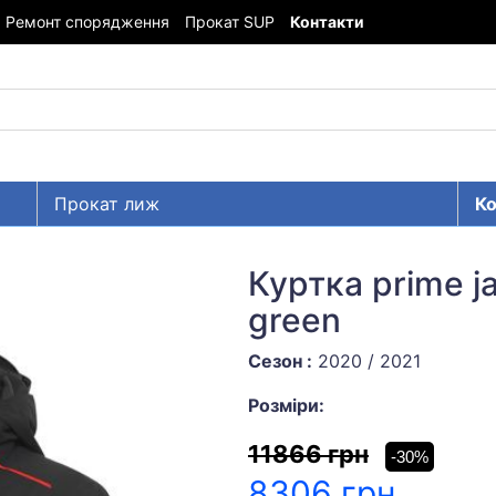
Ремонт спорядження
Прокат SUP
Контакти
Прокат лиж
Ко
Куртка prime ja
green
Сезон :
2020 / 2021
Розміри:
11866 грн
-30%
8306 грн