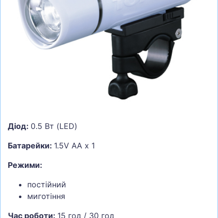
СУМКИ
ШОЛОМИ, ЗАХИСТ, ОКУЛЯРИ
БІГ, ФІТНЕС, М'ЯЧІ
ВЕЛОСИПЕДИ
САМОКАТИ
ТЕНІС, БАДМІНТОН
ВОДНІ ВИДИ СПОРТУ
Діод:
0.5 Вт (LED)
ТУРИЗМ
Батарейки:
1.5V AA x 1
Режими:
постійний
миготіння
Час роботи:
15 год / 30 год