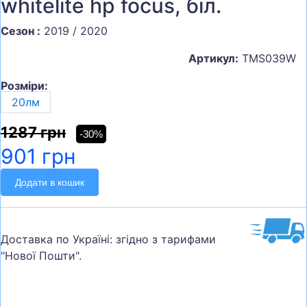
whitelite hp focus, біл.
Сезон :
2019 / 2020
Артикул:
TMS039W
Розміри:
20лм
1287 грн
-30%
901 грн
Додати в кошик
Доставка по Україні: згідно з тарифами
"Нової Пошти".