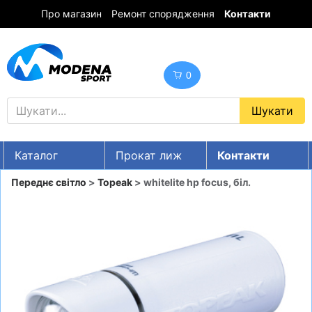
Про магазин
Ремонт спорядження
Контакти
0
Каталог
Прокат лиж
Контакти
UA
RU
EN
Переднє світло
>
Topeak
> whitelite hp focus, біл.
Знижки
ГІРСЬКІ ЛИЖІ
СНОУБОРДИ
ОДЯГ
ВЗУТТЯ