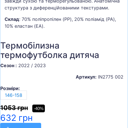
завжди сухою та терморегульованою. Анатомічна
структура з диференційованими текстурами.
Склад
: 70% поліпропілен (PP), 20% поліамід (PA),
10% еластан (EA).
Термобілизна
термофутболка дитяча
Сезон :
2022 / 2023
Артикул:
IN2775 002
Розміри:
146-158
1053 грн
-40%
632 грн