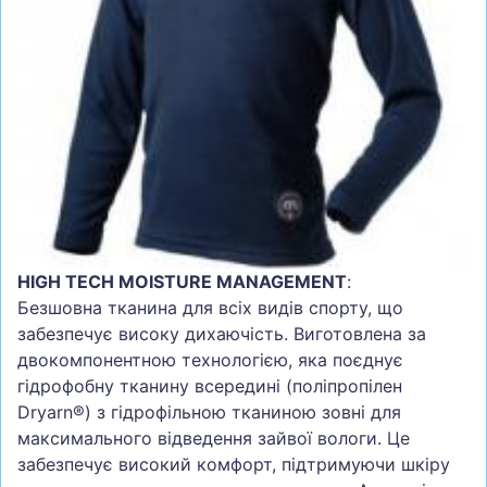
СУМКИ
ШОЛОМИ, ЗАХИСТ, ОКУЛЯРИ
БІГ, ФІТНЕС, М'ЯЧІ
ВЕЛОСИПЕДИ
САМОКАТИ
ТЕНІС, БАДМІНТОН
ВОДНІ ВИДИ СПОРТУ
HIGH TECH MOISTURE MANAGEMENT
:
ТУРИЗМ
Безшовна тканина для всіх видів спорту, що
забезпечує високу дихаючість. Виготовлена за
двокомпонентною технологією, яка поєднує
гідрофобну тканину всередині (поліпропілен
Dryarn®) з гідрофільною тканиною зовні для
максимального відведення зайвої вологи. Це
забезпечує високий комфорт, підтримуючи шкіру