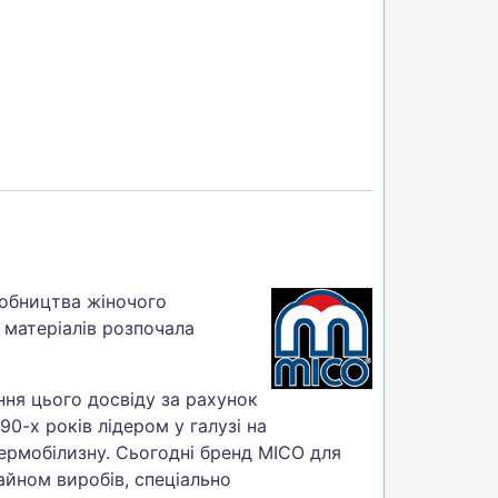
робництва жіночого
а матеріалів розпочала
ня цього досвіду за рахунок
-х років лідером у галузі на
ермобілизну. Сьогодні бренд MICO для
айном виробів, спеціально