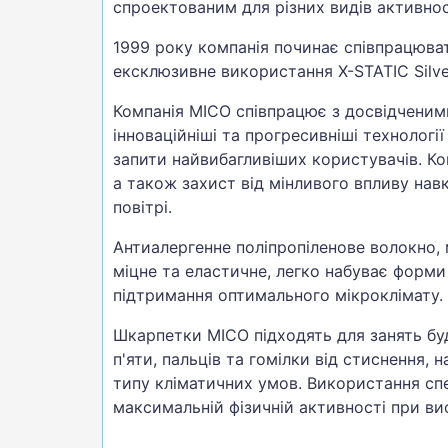
спроектованим для різних видів активност
1999 року компанія починає співпрацюва
ексклюзивне використання X-STATIC Silver
Компанія MICO співпрацює з досвідченим
інноваційніші та прогресивніші технолог
запити найвибагливіших користувачів. К
а також захист від мінливого впливу нав
повітрі.
Антиалергенне поліпропіленове волокно, 
міцне та еластичне, легко набуває форми
підтримання оптимального мікроклімату.
Шкарпетки MICO підходять для занять буд
п'яти, пальців та гомілки від стиснення
типу кліматичних умов. Використання спе
максимальній фізичній активності при ви