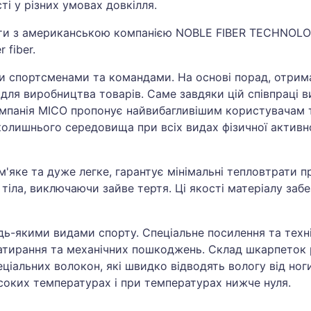
і у різних умовах довкілля.
ти з американською компанією NOBLE FIBER TECHNOLOGI
 fiber.
и спортсменами та командами. На основі порад, отрима
ії для виробництва товарів. Саме завдяки цій співпраці
омпанія MICO пропонує найвибагливішим користувачам т
колишнього середовища при всіх видах фізичної активнос
м'яке та дуже легке, гарантує мінімальні тепловтрати 
 тіла, виключаючи зайве тертя. Ці якості матеріалу з
ь-якими видами спорту. Спеціальне посилення та техні
, натирання та механічних пошкоджень. Склад шкарпето
ціальних волокон, які швидко відводять вологу від ног
соких температурах і при температурах нижче нуля.