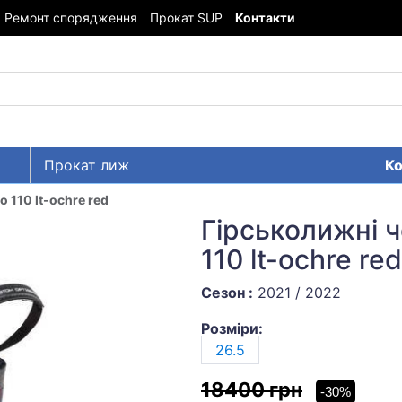
Ремонт спорядження
Прокат SUP
Контакти
Прокат лиж
Ко
ro 110 lt-ochre red
Гірськолижні ч
110 lt-ochre red
Сезон :
2021 / 2022
Розміри:
26.5
18400 грн
-30%