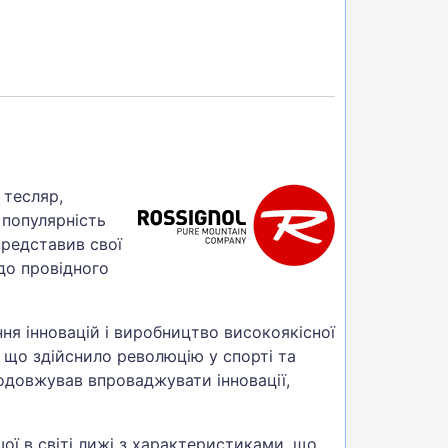
 тесляр,
 популярність
представив свої
до провідного
ня інновацій і виробництво високоякісної
, що здійснило революцію у спорті та
одовжував впроваджувати інновації,
шої в світі лижі з характеристиками, що