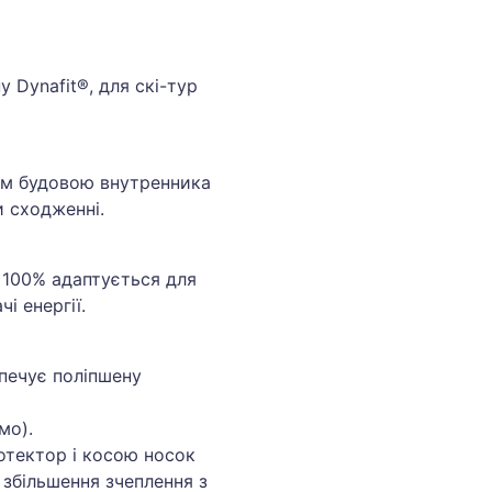
 Dynafit®, для скі-тур
им будовою внутренника
и сходженні.
 100% адаптується для
і енергії.
езпечує поліпшену
мо).
тектор і косою носок
 збільшення зчеплення з