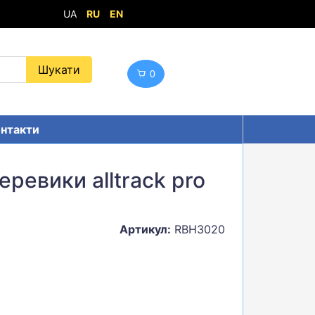
UA
RU
EN
0
нтакти
еревики alltrack pro
Артикул:
RBH3020