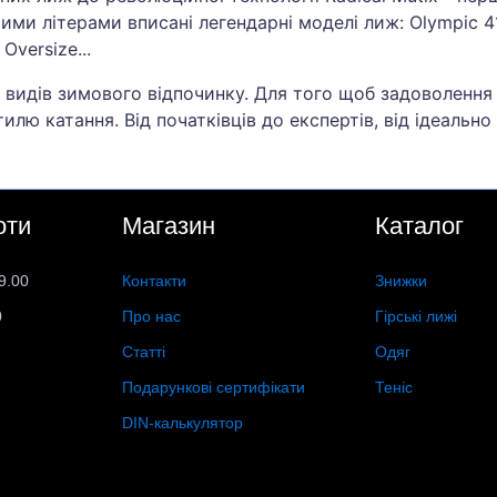
ими літерами вписані легендарні моделі лиж: Olympic 41
Oversize...
 видів зимового відпочинку. Для того щоб задоволення
лю катання. Від початківців до експертів, від ідеально
оти
Магазин
Каталог
9.00
Контакти
Знижки
0
Про нас
Гірські лижі
Статті
Одяг
Подарункові сертифікати
Теніс
DIN-калькулятор