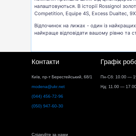
налаштовуються. В історії Rossignol золот
Competition, Equipe 4S, Excess Dualtec, 9X 
Відпочинок на лижах - один із найкращих
найкраще відповідати вашому рівню та сти
Контакти
Графік роб
Київ, пр-т Берестейський, 68/1
Пн-Сб: 10.00 — 1
modena@ukr.net
Нд: 11.00 — 17.0
(044) 456-72-96
(050) 947-60-30
Слідкуйте за нами