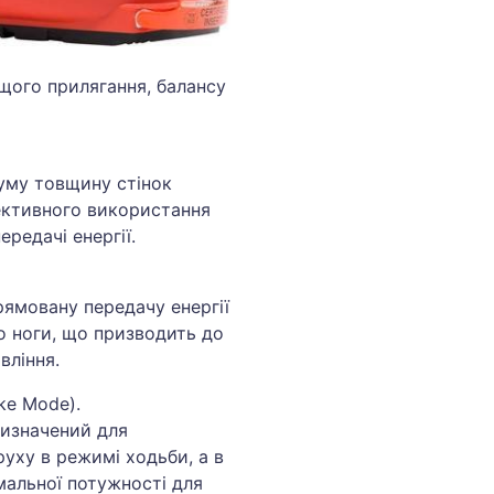
щого прилягання, балансу
муму товщину стінок
ективного використання
ередачі енергії.
рямовану передачу енергії
о ноги, що призводить до
вління.
ke Mode).
ризначений для
руху в режимі ходьби, а в
мальної потужності для