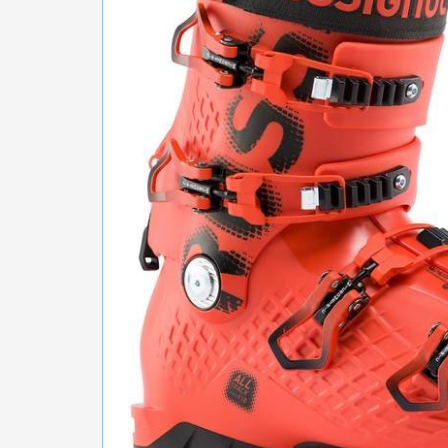
БІГ, ФІТНЕС, М'ЯЧІ
ВЕЛОСИПЕДИ
САМОКАТИ
ТЕНІС, БАДМІНТОН
ВОДНІ ВИДИ СПОРТУ
ТУРИЗМ