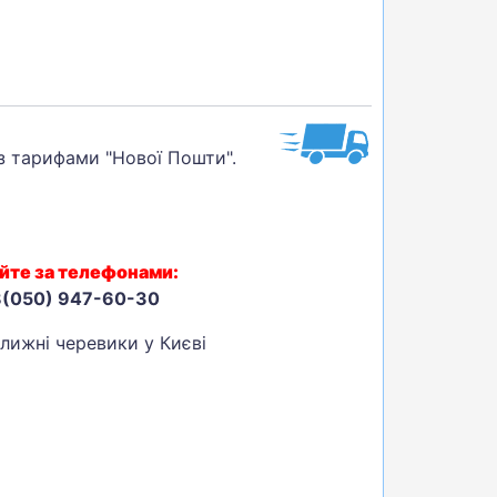
 з тарифами "Нової Пошти".
йте за телефонами:
8(050) 947-60-30
олижні черевики у Києві