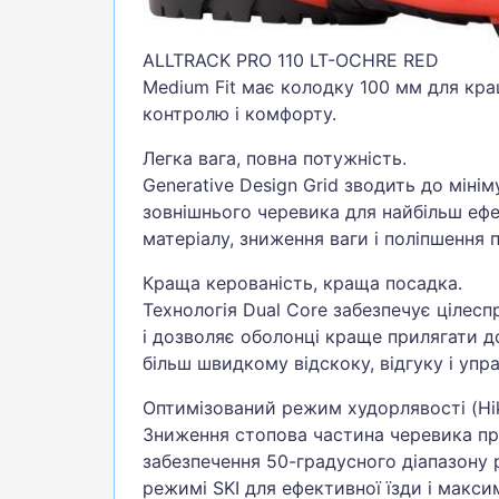
ALLTRACK PRO 110 LT-OCHRE RED
Medium Fit має колодку 100 мм для кра
контролю і комфорту.
Легка вага, повна потужність.
Generative Design Grid зводить до міні
зовнішнього черевика для найбільш еф
матеріалу, зниження ваги і поліпшення п
Краща керованість, краща посадка.
Технологія Dual Core забезпечує цілесп
і дозволяє оболонці краще прилягати д
більш швидкому відскоку, відгуку і упра
Оптимізований режим худорлявості (Hi
Зниження стопова частина черевика п
забезпечення 50-градусного діапазону 
режимі SKI для ефективної їзди і макси