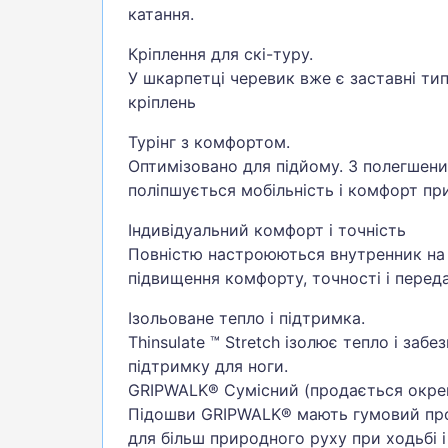
катання.
Кріплення для скі-туру.
У шкарпетці черевик вже є заставні типу
кріплень
Турінг з комфортом.
Оптимізовано для підйому. З полегшен
поліпшується мобільність і комфорт пр
Індивідуальний комфорт і точність
Повністю настроюються внутренник на
підвищення комфорту, точності і передач
Ізольоване тепло і підтримка.
Thinsulate ™ Stretch ізолює тепло і заб
підтримку для ноги.
GRIPWALK® Сумісний (продається окре
Підошви GRIPWALK® мають гумовий про
для більш природного руху при ходьбі і