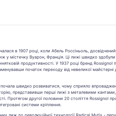
очалася в 1907 році, коли Абель Россіньоль, досвідчений
ж у містечку Вуарон, Франція. Ці лижі швидко здобули
инятковій продуктивності. У 1937 році бренд Rossignol 
аменувавши початок переходу від невеликої майстерні 
l почала швидко розвиватися, чому сприяло впроваджен
історію, представивши перші лижі з металевими кантами
і. Протягом другої половини 20 століття Rossignol пр
нтегровані системи кріплення.
их лиж до революційної технології Radical Mutix - пер