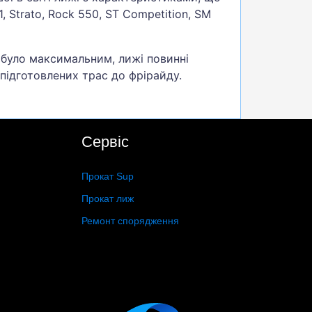
, Strato, Rock 550, ST Competition, SM
 було максимальним, лижі повинні
 підготовлених трас до фрірайду.
Сервіс
Прокат Sup
Прокат лиж
Ремонт спорядження