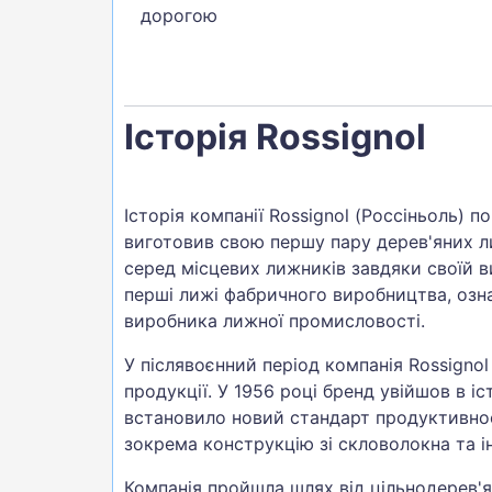
дорогою
Історія Rossignol
Історія компанії Rossignol (Россіньоль) п
виготовив свою першу пару дерев'яних ли
серед місцевих лижників завдяки своїй в
перші лижі фабричного виробництва, озн
виробника лижної промисловості.
У післявоєнний період компанія Rossigno
продукції. У 1956 році бренд увійшов в 
встановило новий стандарт продуктивност
зокрема конструкцію зі скловолокна та і
Компанія пройшла шлях від цільнодерев'ян