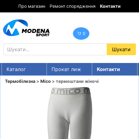
Про магазин
Ремонт спорядження
Контакти
0
Каталог
Прокат лиж
Контакти
UA
RU
EN
Термобілизна
>
Mico
> термоштани жіночі
Знижки
ГІРСЬКІ ЛИЖІ
СНОУБОРДИ
ОДЯГ
ВЗУТТЯ