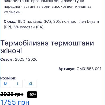
використанні. Ергономічні зони захисту на
передній частині та зони високої вентиляції за
колінами.
Склад
: 65% поліамід (PA), 30% поліпропілен Dryarn
(PP), 5% еластан (EA).
Термобілизна термоштани
жіночі
Сезон :
2025 / 2026
Артикул:
CM01858 001
Розміри:
M
L
XL
2925 грн
-40%
1755 грн