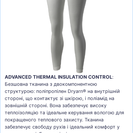
СУМКИ
ШОЛОМИ, ЗАХИСТ, ОКУЛЯРИ
БІГ, ФІТНЕС, М'ЯЧІ
ВЕЛОСИПЕДИ
САМОКАТИ
ТЕНІС, БАДМІНТОН
ВОДНІ ВИДИ СПОРТУ
ADVANCED THERMAL INSULATION CONTROL
:
ТУРИЗМ
Безшовна тканина з двокомпонентною
структурою: поліпропілен Dryarn® на внутрішній
стороні, що контактує зі шкірою, і поліамід на
зовнішній стороні. Вона забезпечує високу
теплоізоляцію та ідеальне керування вологою для
покращеного теплового захисту. Тканина
забезпечує свободу рухів і ідеальний комфорт у