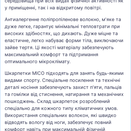
середовища при всіх видах фізичної активності як
у приміщенні, так і на відкритому повітрі.
Антиалергенне поліпропіленове волокно, м'яке та
дуже легке, гарантує мінімальні тепловтрати при
високих здібностях, що дихають. Дуже міцне та
еластичне, легко набуває форми тіла, виключаючи
зайве тертя. Ці якості матеріалу забезпечують
максимальний комфорт та підтримання
оптимального мікроклімату.
Шкарпетки MICO підходять для занять будь-якими
видами спорту. Спеціальне посилення та технічні
деталі носіння забезпечують захист п'яти, пальців
та гомілки від стиснення, натирання та механічних
пошкоджень. Склад шкарпеток розроблений
спеціально для кожного типу кліматичних умов.
Використання спеціальних волокон, які швидко
відводять вологу від ноги, забезпечує повний
комфорт навіть при максимальній фізичній