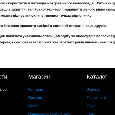
ю скористатися потенціалом гравійного велосипеда. П’ять вихідни
віді відкриття італійської території: маршрути різного рівня ск
х можна відновити сили. у типових точках відпочинку.
сто бажання провести вихідні в компанії старих і нових друзів.
 щоб показати учасникам потенціал одягу та аксесуарів велосипедн
тером, який розвивався протягом багатьох років інноваційне поєд
оти
Магазин
Каталог
9.00
Контакти
Знижки
0
Про нас
Гірські лижі
Статті
Одяг
Подарункові сертифікати
Теніс