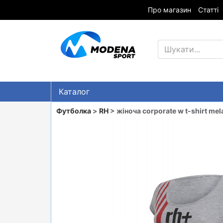
Про магазин
Статті
Каталог
Знижки
Футболка
>
RH
> жіноча corporate w t-shirt mel
ГІРСЬКІ ЛИЖІ
СНОУБОРДИ
ОДЯГ
ВЗУТТЯ
СУМКИ
ШОЛОМИ, ЗАХИСТ, ОКУЛЯРИ