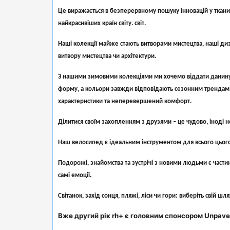
Це виражається в безперервному пошуку інновацій у тканин
найкрасивіших країн світу. світ.
Наші колекції майже стають витворами мистецтва, наші ди
витвору мистецтва чи архітектури.
З нашими зимовими колекціями ми хочемо віддати данину н
форму, а кольори завжди відповідають сезонним трендам. Уве
характеристики та неперевершений комфорт.
Ділитися своїм захопленням з друзями – це чудово, іноді 
Наш велосипед є ідеальним інструментом для всього цього:
Подорожі, знайомства та зустрічі з новими людьми є части
самі емоції.
Світанок, захід сонця, пляжі, ліси чи гори: виберіть свій ш
Вже другий рік rh+ є головним спонсором Unpaved R