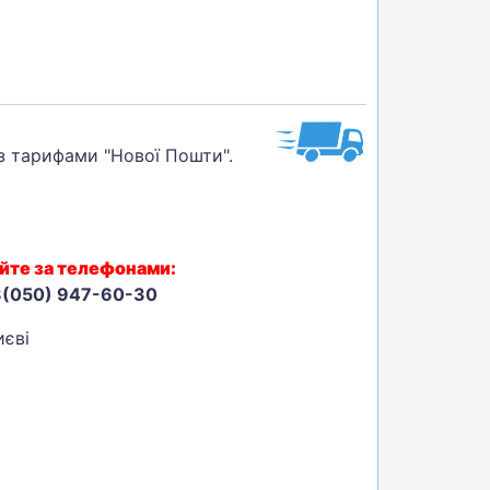
 з тарифами "Нової Пошти".
йте за телефонами:
8(050) 947-60-30
иєві