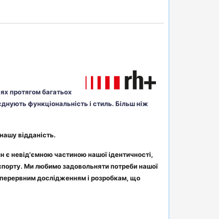
ріях протягом багатьох
єднують функціональність і стиль. Більш ніж
нашу відданість.
йн є невід'ємною частиною нашої ідентичності,
 спорту. Ми любимо задовольняти потреби нашої
езперервним дослідженням і розробкам, що