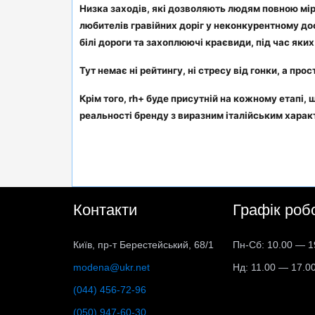
Низка заходів, які дозволяють людям повною міро
любителів гравійних доріг у неконкурентному дос
білі дороги та захоплюючі краєвиди, під час яки
Тут немає ні рейтингу, ні стресу від гонки, а про
Крім того, rh+ буде присутній на кожному етапі,
реальності бренду з виразним італійським харак
Контакти
Графік роб
Київ, пр-т Берестейський, 68/1
Пн-Сб: 10.00 — 1
modena@ukr.net
Нд: 11.00 — 17.0
(044) 456-72-96
(050) 947-60-30