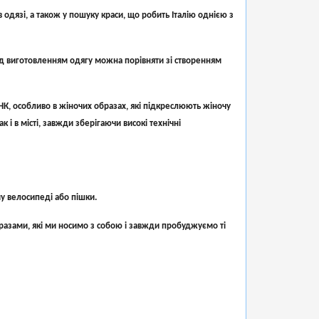
одязі, а також у пошуку краси, що робить Італію однією з
ад виготовленням одягу можна порівняти зі створенням
К, особливо в жіночих образах, які підкреслюють жіночу
 і в місті, завжди зберігаючи високі технічні
у велосипеді або пішки.
бразами, які ми носимо з собою і завжди пробуджуємо ті