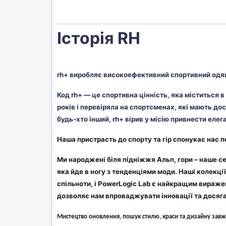
Історія RH
rh+ виробляє високоефективний спортивний одяг
Код rh+ — це спортивна цінність, яка міститься 
років і перевіряла на спортсменах, які мають до
будь-хто інший, rh+ вірив у місію привнести елег
Наша пристрасть до спорту та гір спонукає нас 
Ми народжені біля підніжжя Альп, гори – наше се
яка йде в ногу з тенденціями моди. Наші колекц
спільноти, і PowerLogic Lab є найкращим вираже
дозволяє нам впроваджувати інновації та досяга
Мистецтво оновлення, пошук стилю, краси та дизайну зав