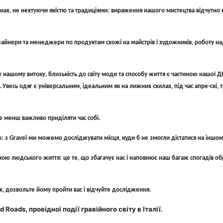
ах, не нехтуючи якістю та традиціями: вираження нашого мистецтва відчутно в 
зайнери та менеджери по продуктам схожі на майстрів і художників, роботу н
ашому витоку, близькість до світу моди та способу життя є частиною нашої ДН
сь одяг є універсальним, ідеальним як на лижних схилах, під час апре-скі, так
не менш важливо приділяти час собі.
 з Gravel ми можемо досліджувати місця, куди б не змогли дістатися на іншом
ною людського життя: це те, що збагачує нас і наповнює наш багаж спогадів о
лях, дозвольте йому пройти вас і відчуйте дослідження.
oads, провідної події гравійного світу в Італії.