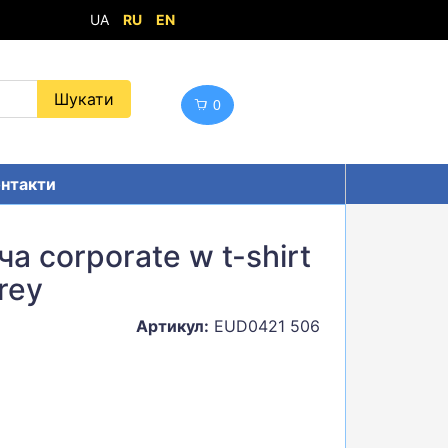
UA
RU
EN
0
нтакти
а corporate w t-shirt
rey
Артикул:
EUD0421 506