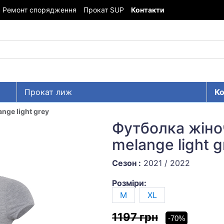
Ремонт спорядження
Прокат SUP
Контакти
Прокат лиж
Ко
ange light grey
Футболка жіноч
melange light g
Сезон :
2021 / 2022
Розміри:
M
XL
1197 грн
-70%