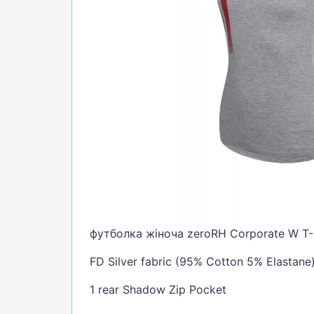
БІГ, ФІТНЕС, М'ЯЧІ
ВЕЛОСИПЕДИ
САМОКАТИ
ТЕНІС, БАДМІНТОН
ВОДНІ ВИДИ СПОРТУ
ТУРИЗМ
футболка жіноча zeroRH Corporate W T-S
FD Silver fabric (95% Cotton 5% Elastane
1 rear Shadow Zip Pocket