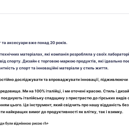
 та аксесуари вже понад 20 років.
в технічних матеріалах, які компанія розробляла у своїх лаборато
свід спорту. Дизайн є торговою маркою продуктів, які ідеально по
антність у спорт та інноваційні матеріали у стиль життя.
постійно досліджувати та впроваджувати інновації, підживлюючи 
редовище. Ми на 100% італійці, і ми оточені красою. Стиль і диза
ії поєднують італійську спадщину з пристрастю до гірських видів
нням цього. Це інструмент, який свідчить про нашу відданість б
ти найкращих вимог до продуктивності як влітку, так і взимку.
жди були відмінною рисою rh+