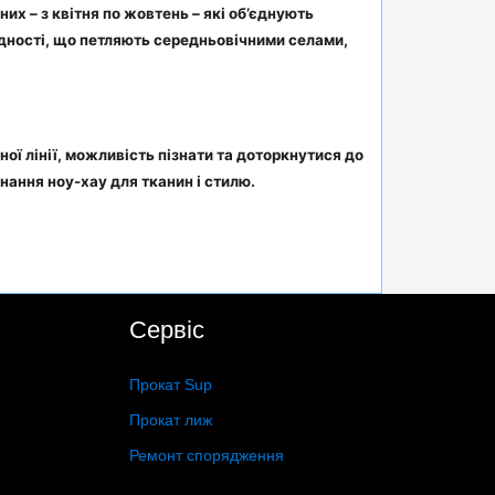
х – з квітня по жовтень – які об’єднують
ладності, що петляють середньовічними селами,
ої лінії, можливість пізнати та доторкнутися до
нання ноу-хау для тканин і стилю.
Сервіс
Прокат Sup
Прокат лиж
Ремонт спорядження