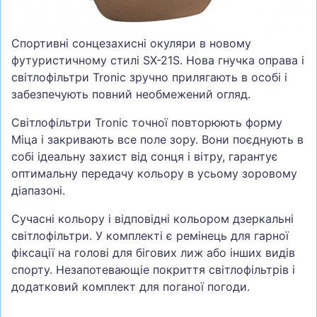
СУМКИ
ШОЛОМИ, ЗАХИСТ, ОКУЛЯРИ
Спортивні сонцезахисні окуляри в новому
футуристичному стилі SX-21S. Нова гнучка оправа і
БІГ, ФІТНЕС, М'ЯЧІ
світлофільтри Tronic зручно прилягають в особі і
ВЕЛОСИПЕДИ
забезпечують повний необмежений огляд.
САМОКАТИ
Світлофільтри Tronic точної повторюють форму
Міца і закривають все поле зору. Вони поєднують в
ТЕНІС, БАДМІНТОН
собі ідеальну захист від сонця і вітру, гарантує
ВОДНІ ВИДИ СПОРТУ
оптимальну передачу кольору в усьому зоровому
ТУРИЗМ
діапазоні.
Сучасні кольору і відповідні кольором дзеркальні
світлофільтри. У комплекті є ремінець для гарної
фіксації на голові для бігових лиж або інших видів
спорту. Незапотевающіе покриття світлофільтрів і
додатковий комплект для поганої погоди.