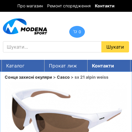
Про магазин
Ремонт спорядження
Контакти
0
Каталог
Прокат лиж
Контакти
UA
RU
EN
Сонце захисні окуляри
>
Casco
> sx 21 alpin weiss
Знижки
ГІРСЬКІ ЛИЖІ
СНОУБОРДИ
ОДЯГ
ВЗУТТЯ