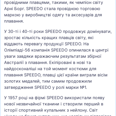
провідними плавцями, такими, як чемпіон світу
Арні Борг. SPEEDO стала провідною торговою
маркою у виробництві одягу та аксесуарів для
плавання.
У 30-ті і 40-ті роки SPEEDO продовжує домінувати,
зростає кількість кращих плавців світу, які
віддають перевагу продукції SPEEDO. На
Олімпіаді-56 компанія SPEEDO опинилася в центрі
уваги завдяки вражаючим результатам збірної
Австралії з плавання. Екіпіровані в нові та
найдосконаліші на той момент костюми для
плавання SPEEDO, плавці цієї країни виграли вісім
золотих медалей, тим самим продовжили
затвердження SPEEDO у ролі марки №1.
У 1957 році на фірмі SPEEDO використали появу
нової незвичайної тканини і створили перший в
історії спортивний купальник з нейлону. Світ