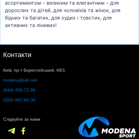
асортиментом – великим та елегантним – для
дорослих та дітей, для чоловіків та жінок, для
бідних та багатих, для худих і товстих, для
активних та лінивих!
Контакти
Київ, пр-т Берестейський, 68/1
modena@ukr.net
(044) 456-72-96
(050) 947-60-30
Слідкуйте за нами