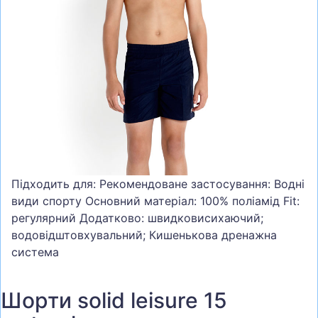
СУМКИ
ШОЛОМИ, ЗАХИСТ, ОКУЛЯРИ
БІГ, ФІТНЕС, М'ЯЧІ
ВЕЛОСИПЕДИ
САМОКАТИ
ТЕНІС, БАДМІНТОН
ВОДНІ ВИДИ СПОРТУ
Підходить для: Рекомендоване застосування: Водні
ТУРИЗМ
види спорту Основний матеріал: 100% поліамід Fit:
регулярний Додатково: швидковисихаючий;
водовідштовхувальний; Кишенькова дренажна
система
Шорти solid leisure 15