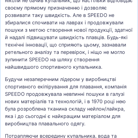
ніколи не бачив купальник, що настільки відповідає
своєму прямому призначенню і дозволяє
розвивати таку швидкість. Але в SPEEDO не
збиралися спочивати на лаврах і продовжували
пошуки з метою створення нової продукції, здатної
й надалі підвищувати швидкість плавців. Будь-які
технічні інновації, що сприяють цьому, зазнавали
ретельного аналізу та перевірок, і ніщо не могло
зупинити SPEEDO на шляху створення
найшвидшого спортивного купальника.
Будучи незаперечним лідером у виробництві
спортивного екіпірування для плавання, компанія
SPEEDO продовжувала невпинні пошуки в галузі
нових матеріалів та технологій, і в 1970 році нею
була розроблена тканина складу нейлон/лайкра,
яка і до сьогодні є найкращим матеріалом для
виробництва плавального одягу.
Потрапляючи всередину купальника, вода та