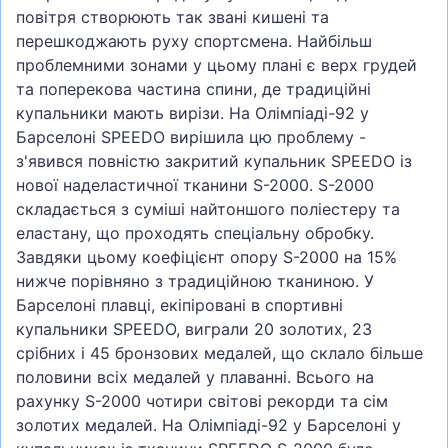
повітря створюють так звані кишені та
перешкоджають руху спортсмена. Найбільш
проблемними зонами у цьому плані є верх грудей
та поперекова частина спини, де традиційні
купальники мають вирізи. На Олімпіаді-92 у
Барселоні SPEEDO вирішила цю проблему -
з'явився повністю закритий купальник SPEEDO із
нової наделастичної тканини S-2000. S-2000
складається з суміші найтоншого поліестеру та
еластану, що проходять спеціальну обробку.
Завдяки цьому коефіцієнт опору S-2000 на 15%
нижче порівняно з традиційною тканиною. У
Барселоні плавці, екіпіровані в спортивні
купальники SPEEDO, виграли 20 золотих, 23
срібних і 45 бронзових медалей, що склало більше
половини всіх медалей у плаванні. Всього на
рахунку S-2000 чотири світові рекорди та сім
золотих медалей. На Олімпіаді-92 у Барселоні у