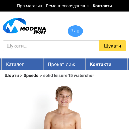
Про магазин
Ремонт спорядження
Контакти
0
Каталог
Прокат лиж
Контакти
UA
RU
EN
Шорти
>
Speedo
> solid leisure 15 watershor
Знижки
ГІРСЬКІ ЛИЖІ
СНОУБОРДИ
ОДЯГ
ВЗУТТЯ