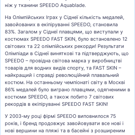
ніж у тканини SPEEDO Aquablade.
На Олімпійських Іграх у Сіднеї кількість медалей,
завойованих в екіпіруванні SPEEDO, становила
83%. Загалом у Сіднеї плавцями, що виступали у
костюмах SPEEDO FAST SKIN, було встановлено 12
світових та 22 олімпійських рекорди! Результати
Олімпіади в Сіднеї виняткові та підтверджують, що
SPEEDO – провідна світова марка у виробництві
товарів для водних видів спорту, та FAST SKIN –
найкращий і справді революційний плавальний
костюм. На останньому чемпіонаті світу в Москві
86% медалей було виграно плавцями, одягненими в
костюми SPEEDO, а також побито 7 світових
рекордів в екіпіруванні SPEEDO FAST SKIN!
У 2003-му році фірмі SPEEDO виповнилося 75
років, і бренд продовжує завойовувати все нові і
нові вершини на пляжі та в басейні з розширеним