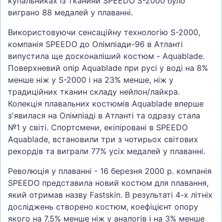
купальниках із тканини SPEEDO S-2000 було
виграно 88 медалей у плаванні.
Використовуючи сенсаційну технологію S-2000,
компанія SPEEDO до Олімпіади-96 в Атланті
випустила ще досконаліший костюм - Aquablade.
Поверхневий опір Aquablade при русі у воді на 8%
менше ніж у S-2000 і на 23% менше, ніж у
традиційних тканин складу нейлон/лайкра.
Колекція плавальних костюмів Aquablade вперше
з'явилася на Олімпіаді в Атланті та одразу стала
№1 у світі. Спортсмени, екіпіровані в SPEEDO
Aquablade, встановили три з чотирьох світових
рекордів та виграли 77% усіх медалей у плаванні.
Революція у плаванні - 16 березня 2000 р. компанія
SPEEDO представила новий костюм для плавання,
який отримав назву Fastskin. В результаті 4-х літніх
досліджень створено костюм, коефіцієнт опору
якого на 7,5% менше ніж у аналогів і на 3% менше