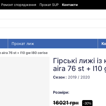
Ремонт спорядження
Прокат SUP
Контакти
Прокат лиж
Ко
e aira 76 st + l10 gw l80 cerise
Гірські лижі із
aira 76 st + l10
Сезон :
2019 / 2020
Розміри:
16021 грн
-30%