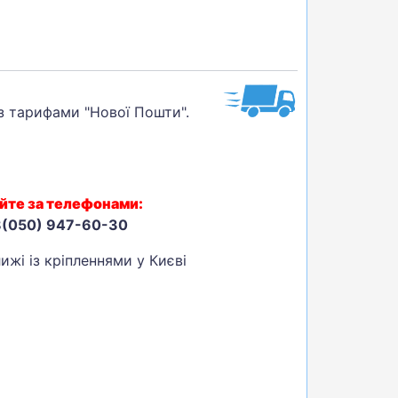
 з тарифами "Нової Пошти".
йте за телефонами:
8(050) 947-60-30
ижі із кріпленнями у Києві