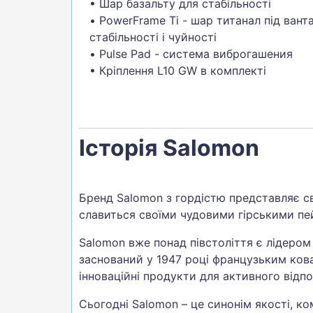
• Шар базальту для стабільності
• PowerFrame Ti - шар титанал під ван
стабільності і чуйності
• Pulse Pad - система виброгашения
• Кріплення L10 GW в комплекті
Історія Salomon
Бренд Salomon з гордістю представляє св
славиться своїми чудовими гірськими п
Salomon вже понад півстоліття є лідером
заснований у 1947 році французьким ко
інноваційні продукти для активного відп
Сьогодні Salomon – це синонім якості, к