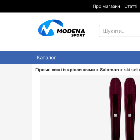
Про магазин
Статті
Каталог
Знижки
Гірські лижі із кріпленнями
>
Salomon
> ski set 
ГІРСЬКІ ЛИЖІ
СНОУБОРДИ
ОДЯГ
ВЗУТТЯ
СУМКИ
ШОЛОМИ, ЗАХИСТ, ОКУЛЯРИ