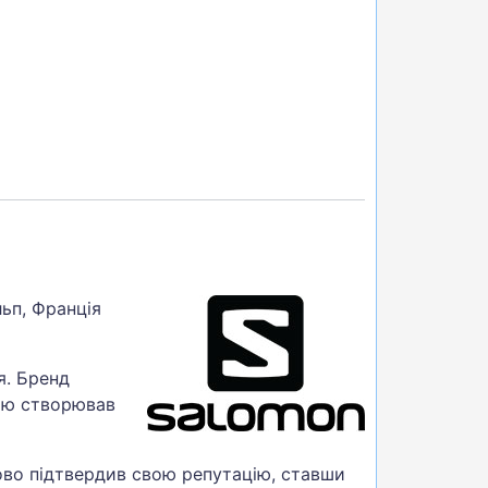
ьп, Франція
я. Бренд
тю створював
зово підтвердив свою репутацію, ставши