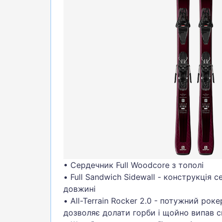
БІГ, ФІТНЕС, М'ЯЧІ
ВЕЛОСИПЕДИ
САМОКАТИ
ТЕНІС, БАДМІНТОН
ВОДНІ ВИДИ СПОРТУ
ТУРИЗМ
• Сердечник Full Woodcore з тополі
• Full Sandwich Sidewall - конструкція с
довжині
• All-Terrain Rocker 2.0 - потужний роке
дозволяє долати горби і щойно випав с