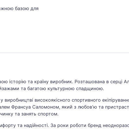
тажною базою для
ою історію та країну виробник. Розташована в серці Ал
ейзажами та багатою культурною спадщиною.
 у виробництві високоякісного спортивного екіпіруванн
валем Франсуа Саломоном, який з любов'ю та пристрас
очинку та занять спортом.
омфорту та надійності. За роки роботи бренд неоднора