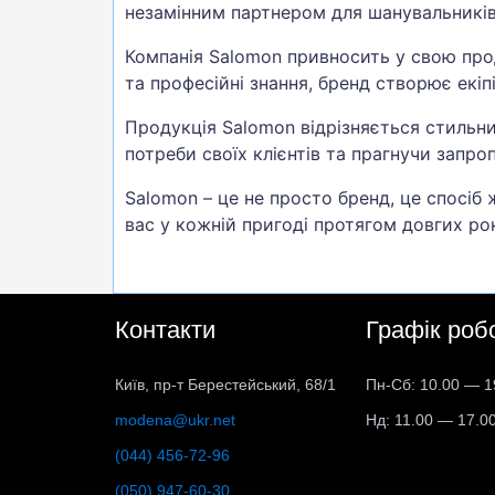
незамінним партнером для шанувальників 
Компанія Salomon привносить у свою прод
та професійні знання, бренд створює екі
Продукція Salomon відрізняється стильн
потреби своїх клієнтів та прагнучи запро
Salomon – це не просто бренд, це спосіб 
вас у кожній пригоді протягом довгих рок
Контакти
Графік роб
Київ, пр-т Берестейський, 68/1
Пн-Сб: 10.00 — 1
modena@ukr.net
Нд: 11.00 — 17.0
(044) 456-72-96
(050) 947-60-30