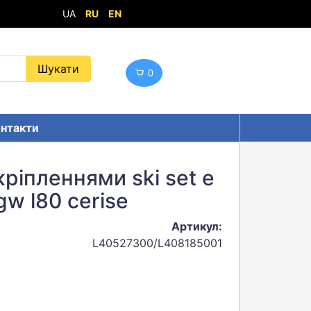
UA
RU
EN
0
нтакти
 кріпленнями ski set e
 gw l80 cerise
Артикул:
L40527300/L408185001