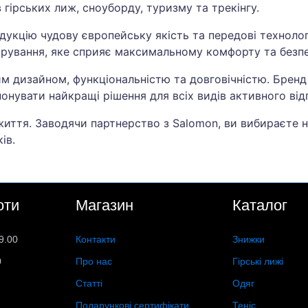
гірських лиж, сноуборду, туризму та трекінгу.
укцію чудову європейську якість та передові технолог
пірування, яке сприяє максимальному комфорту та безпе
им дизайном, функціональністю та довговічністю. Брен
понувати найкращі рішення для всіх видів активного від
життя. Заводячи партнерство з Salomon, ви вибираєте н
ів.
оти
Магазин
Каталог
9.00
Контакти
Знижки
0
Про нас
Гірські лижі
Статті
Одяг
Подарункові сертифікати
Теніс