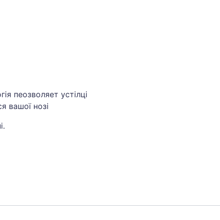
гія пеозволяет устілці
я вашої нозі
і.