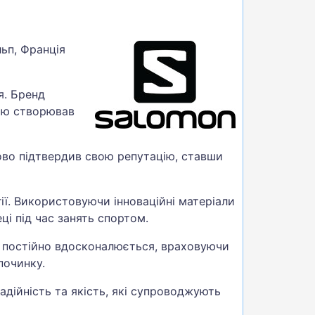
ьп, Франція
я. Бренд
тю створював
зово підтвердив свою репутацію, ставши
ії. Використовуючи інноваційні матеріали
ці під час занять спортом.
д постійно вдосконалюється, враховуючи
починку.
адійність та якість, які супроводжують