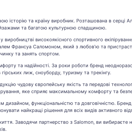
ою історію та країну виробник. Розташована в серці Ал
ейзажами та багатою культурною спадщиною.
 у виробництві високоякісного спортивного екіпіруванн
валем Франсуа Саломоном, який з любов'ю та пристрас
очинку та занять спортом.
омфорту та надійності. За роки роботи бренд неоднора
гірських лиж, сноуборду, туризму та трекінгу.
укцію чудову європейську якість та передові технолог
пірування, яке сприяє максимальному комфорту та безпе
им дизайном, функціональністю та довговічністю. Брен
понувати найкращі рішення для всіх видів активного від
життя. Заводячи партнерство з Salomon, ви вибираєте н
ів.