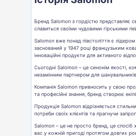
Бренд Salomon з гордістю представляє св
славиться своїми чудовими гірськими п
Salomon вже понад півстоліття є лідером
заснований у 1947 році французьким ко
інноваційні продукти для активного відп
Сьогодні Salomon – це синонім якості, к
незамінним партнером для шанувальників 
Компанія Salomon привносить у свою прод
та професійні знання, бренд створює екі
Продукція Salomon відрізняється стильн
потреби своїх клієнтів та прагнучи запро
Salomon – це не просто бренд, це спосіб 
вас у кожній пригоді протягом довгих рок