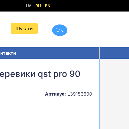
UA
RU
EN
0
нтакти
еревики qst pro 90
Артикул:
L39153600