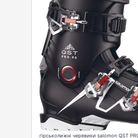
БІГ, ФІТНЕС, М'ЯЧІ
ВЕЛОСИПЕДИ
САМОКАТИ
ТЕНІС, БАДМІНТОН
ВОДНІ ВИДИ СПОРТУ
ТУРИЗМ
гірськолижні черевики salomon QST PRO 