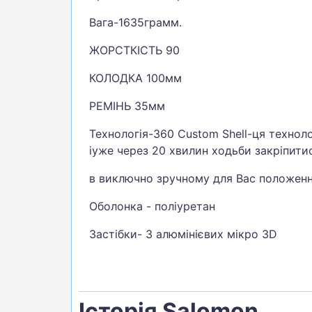
Вага-1635грамм.
ЖОРСТКІСТЬ 90
КОЛОДКА 100мм
РЕМІНЬ 35мм
Технологія-360 Custom Shell-ця техноло
іуже через 20 хвилин ходьби закріпитис
в виключно зручному для Вас положенн
Оболонка - поліуретан
Застібки- 3 алюмінієвих мікро 3D
Історія Salomon