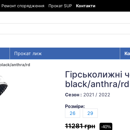
Ремонт спорядження
Прокат SUP
Контакти
Прокат лиж
Ко
black/anthra/rd
Гірськолижні ч
black/anthra/rd
Сезон :
2021 / 2022
Розміри:
26
29
11281 грн
-40%