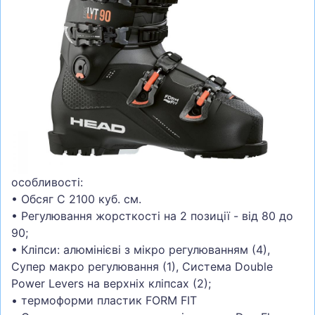
СУМКИ
ШОЛОМИ, ЗАХИСТ, ОКУЛЯРИ
БІГ, ФІТНЕС, М'ЯЧІ
ВЕЛОСИПЕДИ
САМОКАТИ
ТЕНІС, БАДМІНТОН
ВОДНІ ВИДИ СПОРТУ
особливості:
ТУРИЗМ
• Обсяг C 2100 куб. см.
• Регулювання жорсткості на 2 позиції - від 80 до
90;
• Кліпси: алюмінієві з мікро регулюванням (4),
Супер макро регулювання (1), Система Double
Power Levers на верхніх кліпсах (2);
• термоформи пластик FORM FIT