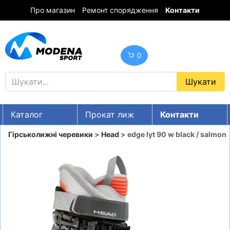
Про магазин
Ремонт спорядження
Контакти
0
Каталог
Прокат лиж
Контакти
UA
RU
EN
Гірськолижні черевики
>
Head
> edge lyt 90 w black / salmon
Знижки
ГІРСЬКІ ЛИЖІ
СНОУБОРДИ
ОДЯГ
ВЗУТТЯ