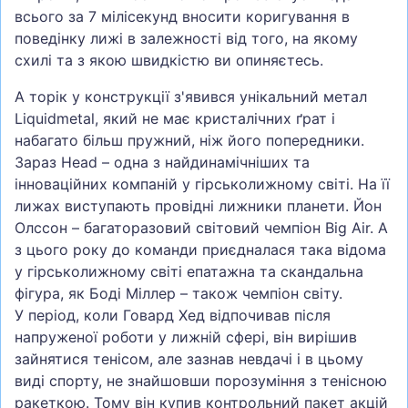
всього за 7 мілісекунд вносити коригування в
поведінку лижі в залежності від того, на якому
схилі та з якою швидкістю ви опиняєтесь.
А торік у конструкції з'явився унікальний метал
Liquidmetal, який не має кристалічних ґрат і
набагато більш пружний, ніж його попередники.
Зараз Head – одна з найдинамічніших та
інноваційних компаній у гірськолижному світі. На її
лижах виступають провідні лижники планети. Йон
Олссон – багаторазовий світовий чемпіон Big Air. А
з цього року до команди приєдналася така відома
у гірськолижному світі епатажна та скандальна
фігура, як Боді Міллер – також чемпіон світу.
У період, коли Говард Хед відпочивав після
напруженої роботи у лижній сфері, він вирішив
зайнятися тенісом, але зазнав невдачі і в цьому
виді спорту, не знайшовши порозуміння з тенісною
ракеткою. Тому він купив контрольний пакет акцій