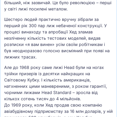
більший, ніж зазвичай. Це було революцією – перші
у світі лижі посилені металом.
Шестеро людей практично вручну зібрали за
перший рік 300 пар лиж небаченої конструкції. У
процесі винаходу та апробації Хед зламав
незліченну кількість тестових моделей, видав
розписки «я вам винен» усім своїм робітникам і
був неодноразово голосно висміяний при появі на
лижних трасах.
Але до 1968 року саме лижі Head були на ногах
трійки призерів із десятки найкращих на
Світовому Кубку. І кількість американців,
натхненних цими маневреними, з роком гарантії,
чорними лижами Head Standard – зросла від
кількох сотень тисяч до 4 мільйонів.
До 1969 року, коли Хед продав свою компанію
авіабудівному підприємству за 16 млн доларів, у ній