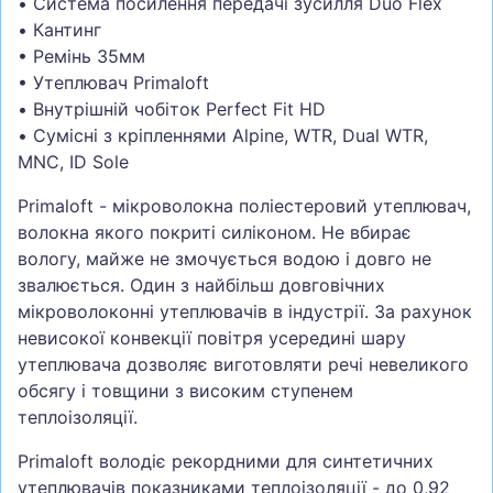
• Система посилення передачі зусилля Duo Flex
• Кантинг
• Ремінь 35мм
• Утеплювач Primaloft
• Внутрішній чобіток Perfect Fit HD
• Сумісні з кріпленнями Alpine, WTR, Dual WTR,
MNC, ID Sole
Primaloft - мікроволокна поліестеровий утеплювач,
волокна якого покриті силіконом. Не вбирає
вологу, майже не змочується водою і довго не
звалюється. Один з найбільш довговічних
мікроволоконні утеплювачів в індустрії. За рахунок
невисокої конвекції повітря усередині шару
утеплювача дозволяє виготовляти речі невеликого
обсягу і товщини з високим ступенем
теплоізоляції.
Primaloft володіє рекордними для синтетичних
утеплювачів показниками теплоізоляції - до 0,92