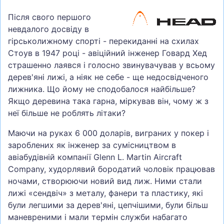
Після свого першого
невдалого досвіду в
гірськолижному спорті - перекиданні на схилах
Стоув в 1947 році - авіційний інженер Говард Хед
страшенно лаявся і голосно звинувачував у всьому
дерев'яні лижі, а ніяк не себе - ще недосвідченого
лижника. Що йому не сподобалося найбільше?
Якщо деревина така гарна, міркував він, чому ж з
неї більше не роблять літаки?
Маючи на руках 6 000 доларів, виграних у покер і
зароблених як інженер за сумісництвом в
авіабудівній компанії Glenn L. Martin Aircraft
Company, худорлявий бородатий чоловік працював
ночами, створюючи новий вид лиж. Ними стали
лижі «сендвіч» з металу, фанери та пластику, які
були легшими за дерев'яні, цепчішими, були більш
маневреними і мали термін служби набагато