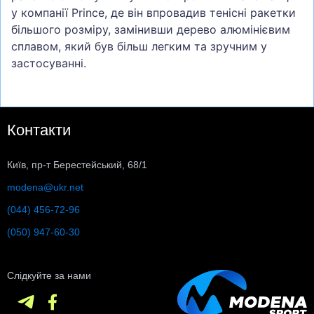
у компанії Prince, де він впровадив тенісні ракетки
більшого розміру, замінивши дерево алюмінієвим
сплавом, який був більш легким та зручним у
застосуванні.
Контакти
Київ, пр-т Берестейський, 68/1
modena@ukr.net
(044) 456-72-96
(050) 947-60-30
Слідкуйте за нами