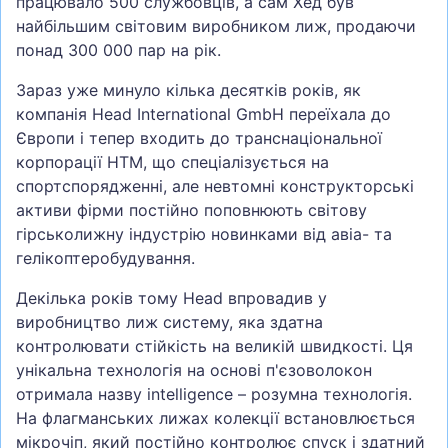
працювало 500 службовців, а сам Хед був
найбільшим світовим виробником лиж, продаючи
понад 300 000 пар на рік.
Зараз уже минуло кілька десятків років, як
компанія Head International GmbH переїхала до
Європи і тепер входить до транснаціональної
корпорації HTM, що спеціалізується на
спортспорядженні, але невтомні конструкторські
активи фірми постійно поповнюють світову
гірськолижну індустрію новинками від авіа- та
гелікоптеробудування.
Декілька років тому Head впровадив у
виробництво лиж систему, яка здатна
контролювати стійкість на великій швидкості. Ця
унікальна технологія на основі п'єзоволокон
отримала назву intelligence – розумна технологія.
На флагманських лижах колекції встановлюється
мікрочіп, який постійно контролює спуск і здатний