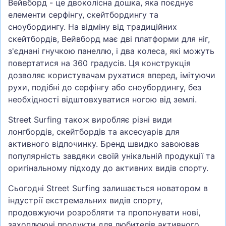
Вейвборд - це двоколісна дошка, яка поєднує
елементи серфінгу, скейтбордингу та
сноубордингу. На відміну від традиційних
скейтбордів, Вейвборд має дві платформи для ніг,
з'єднані гнучкою панеллю, і два колеса, які можуть
повертатися на 360 градусів. Ця конструкція
дозволяє користувачам рухатися вперед, імітуючи
рухи, подібні до серфінгу або сноубордингу, без
необхідності відштовхуватися ногою від землі.
Street Surfing також виробляє різні види
лонгбордів, скейтбордів та аксесуарів для
активного відпочинку. Бренд швидко завоював
популярність завдяки своїй унікальній продукції та
оригінальному підходу до активних видів спорту.
Сьогодні Street Surfing залишається новатором в
індустрії екстремальних видів спорту,
продовжуючи розробляти та пропонувати нові,
захоплюючі продукти для любителів активного