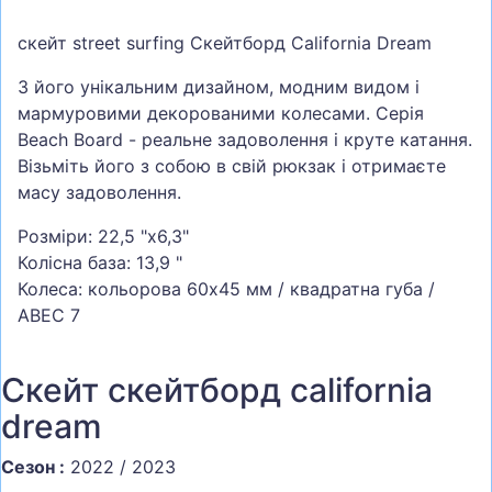
СУМКИ
скейт street surfing Скейтборд California Dream
ШОЛОМИ, ЗАХИСТ, ОКУЛЯРИ
З його унікальним дизайном, модним видом і
БІГ, ФІТНЕС, М'ЯЧІ
мармуровими декорованими колесами. Серія
Beach Board - реальне задоволення і круте катання.
ВЕЛОСИПЕДИ
Візьміть його з собою в свій рюкзак і отримаєте
САМОКАТИ
масу задоволення.
ТЕНІС, БАДМІНТОН
Розміри: 22,5 "x6,3"
ВОДНІ ВИДИ СПОРТУ
Колісна база: 13,9 "
Колеса: кольорова 60x45 мм / квадратна губа /
ТУРИЗМ
ABEC 7
Скейт скейтборд california
dream
Сезон :
2022 / 2023