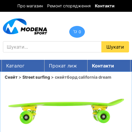
Про магазин
Ремонт спорядження
Контакти
0
Каталог
Прокат лиж
Контакти
UA
RU
EN
Скейт
>
Street surfing
> скейтборд california dream
Знижки
ГІРСЬКІ ЛИЖІ
СНОУБОРДИ
ОДЯГ
ВЗУТТЯ