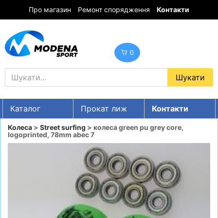
Про магазин
Ремонт спорядження
Контакти
0
Каталог
Прокат лиж
Контакти
UA
RU
EN
Колеса
>
Street surfing
> колеса green pu grey core,
logoprinted, 78mm abec 7
Знижки
ГІРСЬКІ ЛИЖІ
СНОУБОРДИ
ОДЯГ
ВЗУТТЯ