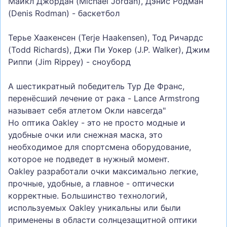
Майкл Джордан (Michael Jordan), Дэнис Родман
(Denis Rodman) - баскетбол
Терье Хаакенсен (Terje Haakensen), Тод Ричардс
(Todd Richards), Джи Пи Уокер (J.P. Walker), Джим
Риппи (Jim Rippey) - сноуборд
А шестикратный победитель Тур Де Франс,
перенёсший лечение от рака - Lance Armstrong
называет себя атлетом Окли навсегда"
Но оптика Oakley - это не просто модные и
удобные очки или снежная маска, это
необходимое для спортсмена оборудование,
которое не подведет в нужный момент.
Oakley разработали очки максимально легкие,
прочные, удобные, а главное - оптически
корректные. Большинство технологий,
используемых Oakley уникальны или были
применены в области солнцезащитной оптики