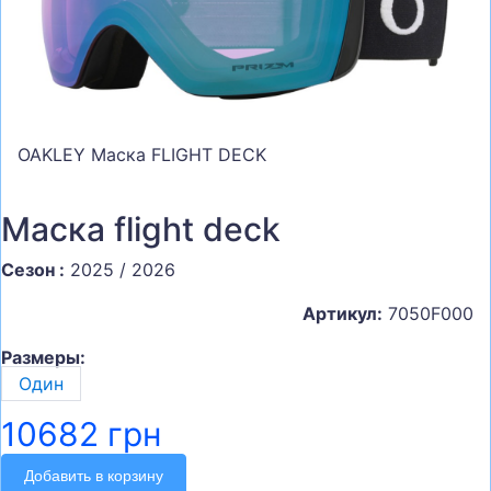
СУМКИ
ШЛЕМЫ, ЗАЩИТА, ОЧКИ
БЕГ, ФИТНЕС, МЯЧИ
ВЕЛОСИПЕДЫ
OAKLEY Маска FLIGHT DECK
САМОКАТЫ
ТЕННИС, БАДМИНТОН
Маска flight deck
ВОДНЫЕ ВИДЫ СПОРТА
Сезон :
2025 / 2026
ТУРИЗМ
Артикул:
7050F000
Размеры:
Один
10682 грн
Добавить в корзину