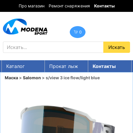
Про магазин
Ремонт снаряжения
Контакты
0
Каталог
Прокат лыж
Контакты
UA
RU
EN
Маска
>
Salomon
> s/view 3 ice flow/light blue
Скидки
ГОРНЫЕ ЛЫЖИ
Сноуборды
ОДЕЖДА
Обувь