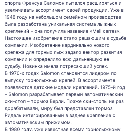
спорта Франсуа Саломон пытался расширяться и
увеличивать ассортимент своей продукции. Уже в
1948 году на небольшом семейном производстве
была разработана уникальная система лыжных
креплений – она получила название «Meil carres».
Настоящее изобретение стало решающим в судьбе
компании. Изобретение кардинально нового
крепежа для горных лыж задало вектор развития
компании и определило всю дальнейшую ее
судьбу. Новинка имела потрясающий успех.
В 1970-х годах Salomon становится лидером по
выпуску горнолыжных крепей. В ассортименте
появляются детские модели креплений. 1975-й год
– Salomon разрабатывает первый автоматический
ски-стоп – тормоз Верли. Позже ски-стопы не раз
дорабатывали, миру был представлен тормоз
Ридель интегрированный в заднее крепление с
автоматическим прижимом.
В 1980 году, уже известная всему горнолыжному