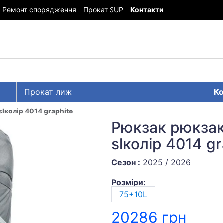
Ремонт спорядження
Прокат SUP
Контакти
Прокат лиж
Ко
slколір 4014 graphite
Рюкзак рюкзак 
slколір 4014 gr
Сезон :
2025 / 2026
Розміри:
75+10L
20286 грн