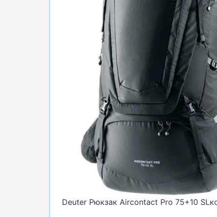
БІГ, ФІТНЕС, М'ЯЧІ
ВЕЛОСИПЕДИ
САМОКАТИ
ТЕНІС, БАДМІНТОН
ВОДНІ ВИДИ СПОРТУ
ТУРИЗМ
Deuter Рюкзак Aircontact Pro 75+10 SLко