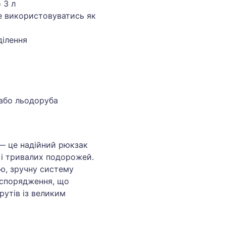
 3 л
е використовуватись як
ділення
 або льодоруба
e — це надійний рюкзак
 і тривалих подорожей.
ію, зручну систему
 спорядження, що
рутів із великим