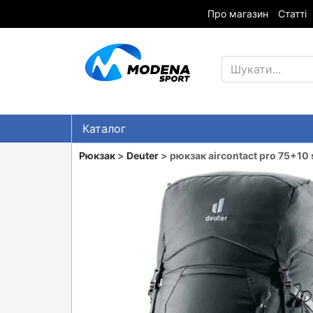
Про магазин
Статті
Каталог
Знижки
Рюкзак
>
Deuter
> рюкзак aircontact pro 75+10 
ГІРСЬКІ ЛИЖІ
СНОУБОРДИ
ОДЯГ
ВЗУТТЯ
СУМКИ
ШОЛОМИ, ЗАХИСТ, ОКУЛЯРИ