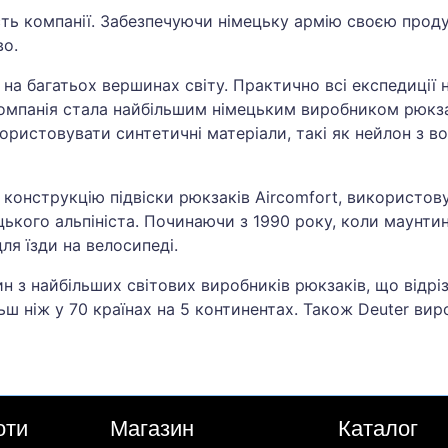
ість компанії. Забезпечуючи німецьку армію своєю прод
во.
 на багатьох вершинах світу. Практично всі експедиції 
 компанія стала найбільшим німецьким виробником рюкза
ористовувати синтетичні матеріали, такі як нейлон з 
 конструкцію підвіски рюкзаків Aircomfort, використов
ецького альпініста. Починаючи з 1990 року, коли маунт
ля їзди на велосипеді.
ин з найбільших світових виробників рюкзаків, що відрі
ш ніж у 70 країнах на 5 континентах. Також Deuter виро
оти
Магазин
Каталог