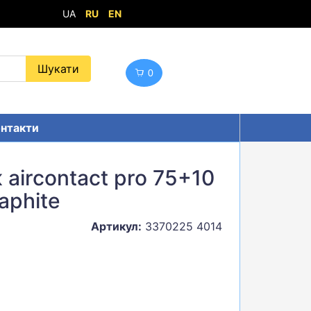
UA
RU
EN
0
нтакти
aircontact pro 75+10
aphite
Артикул:
3370225 4014