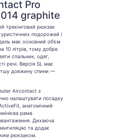
ntact Pro
014 graphite
кий трекінговий рюкзак
 туристичних подорожей і
дель має основний об’єм
а 10 літрів, тому добре
зяти спальник, одяг,
і речі. Версія SL має
ротшу довжину спини —
ter Aircontact з
очно налаштувати посадку
ctiveFit, анатомічний
юмінієва рама
авантаження. Дихаюча
 вентиляцію та додає
жким рюкзаком.