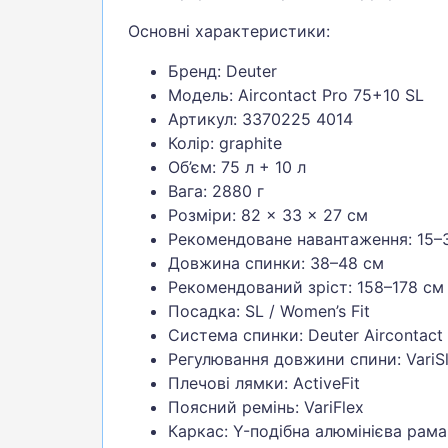
Основні характеристики:
Бренд: Deuter
Модель: Aircontact Pro 75+10 SL
Артикул: 3370225 4014
Колір: graphite
Об’єм: 75 л + 10 л
Вага: 2880 г
Розміри: 82 × 33 × 27 см
Рекомендоване навантаження: 15–3
Довжина спинки: 38–48 см
Рекомендований зріст: 158–178 см
Посадка: SL / Women’s Fit
Система спинки: Deuter Aircontact
Регулювання довжини спини: VariSl
Плечові лямки: ActiveFit
Поясний ремінь: VariFlex
Каркас: Y-подібна алюмінієва рама