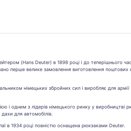
йтером (Hans Deuter) в 1898 році і до теперішнього час
онано перше велике замовлення виготовлення поштових
альником німецьких збройних сил і виробляє для армії 
єю і одним з лідерів німецького ринку у виробництві рю
 дахи для автомобілів.
лаї в 1934 році повністю оснащена рюкзаками Deuter.