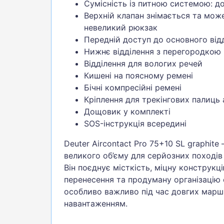
Сумісність із питною системою: до
Верхній клапан знімається та мож
невеликий рюкзак
Передній доступ до основного від
Нижнє відділення з перегородкою
Відділення для вологих речей
Кишені на поясному ремені
Бічні компресійні ремені
Кріплення для трекінгових палиць
Дощовик у комплекті
SOS-інструкція всередині
Deuter Aircontact Pro 75+10 SL graphit
великого об’єму для серйозних походів
Він поєднує місткість, міцну конструкц
перенесення та продуману організацію
особливо важливо під час довгих марш
навантаженням.