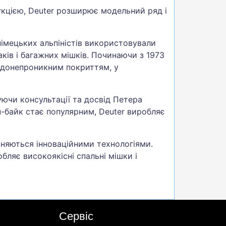
укцією, Deuter розширює модельний ряд і
німецьких альпіністів використовували
ків і багажних мішків. Починаючи з 1973
водонепроникним покриттям, у
уючи консультації та досвід Петера
ин-байк стає популярним, Deuter виробляє
зняються інноваційними технологіями.
бляє високоякісні спальні мішки і
Сервіс