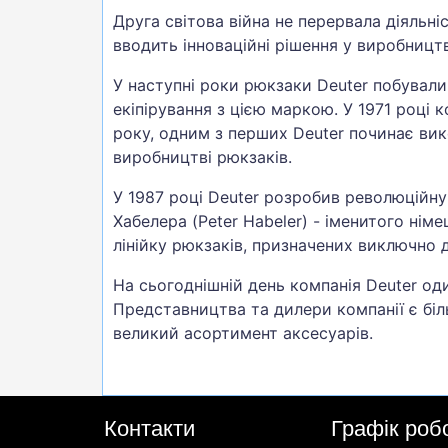
Друга світова війна не перервала діяльн
вводить інноваційні рішення у виробницт
У наступні роки рюкзаки Deuter побували
екіпірування з цією маркою. У 1971 році
року, одним з перших Deuter починає вик
виробництві рюкзаків.
У 1987 році Deuter розробив революційну
Хабелера (Peter Habeler) - іменитого нім
лінійку рюкзаків, призначених виключно д
На сьогоднішній день компанія Deuter од
Представництва та дилери компанії є біль
великий асортимент аксесуарів.
Контакти
Графік роб