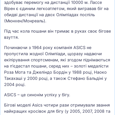
здобуває перемогу на дистанції 10000 м. Лассе
Вірен є єдиним легкоатлетом, який вигравав біг на
обидві дистанції на двох Олімпіадах поспіль
(Мюнхен/Монреаль).
Під час кола пошани він тримає в руках своє бігове
взуття.
Починаючи з 1964 року компанія ASICS не
пропустила жодної Олімпіади, щоразу надаючи
екіпірування спортсменам, які згодом піднімаються
на п'єдестал пошани, серед них – золоті медалісти
Роза Мота та Джеліндо Бордін у 1988 році, Наоко
Такахаші у 2000 році, а також Стефано Бальдіні у
2004 році.
ASICS – це синонім успіху у бігу.
Бігові моделі Asics чотири рази отримували звання
найкращих кросівок для бігу (у 2005, 2007, 2008 та