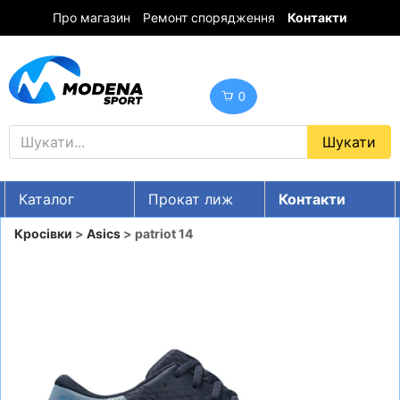
Про магазин
Ремонт спорядження
Контакти
0
Каталог
Прокат лиж
Контакти
UA
RU
EN
Кросівки
>
Asics
> patriot 14
Знижки
ГІРСЬКІ ЛИЖІ
СНОУБОРДИ
ОДЯГ
ВЗУТТЯ