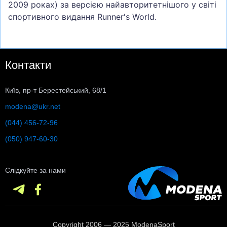
2009 роках) за версією найавторитетнішого у світі
спортивного видання Runner's World.
Контакти
Київ, пр-т Берестейський, 68/1
modena@ukr.net
(044) 456-72-96
(050) 947-60-30
Слідкуйте за нами
Copyright 2006 — 2025 ModenaSport