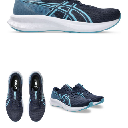
СУМКИ
ШОЛОМИ, ЗАХИСТ, ОКУЛЯРИ
БІГ, ФІТНЕС, М'ЯЧІ
ВЕЛОСИПЕДИ
САМОКАТИ
ТЕНІС, БАДМІНТОН
ВОДНІ ВИДИ СПОРТУ
ТУРИЗМ