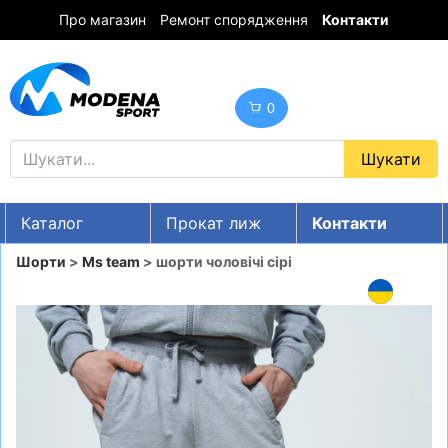
Про магазин
Ремонт спорядження
Контакти
0
Каталог
Прокат лиж
Контакти
UA
RU
EN
Шорти
>
Ms team
> шорти чоловічі сірі
Знижки
ГІРСЬКІ ЛИЖІ
СНОУБОРДИ
ОДЯГ
ВЗУТТЯ