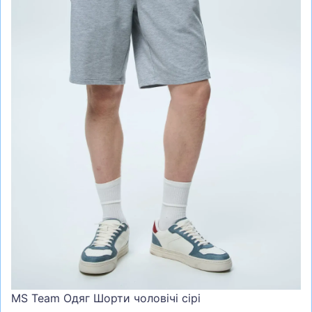
СУМКИ
ШОЛОМИ, ЗАХИСТ, ОКУЛЯРИ
БІГ, ФІТНЕС, М'ЯЧІ
ВЕЛОСИПЕДИ
САМОКАТИ
ТЕНІС, БАДМІНТОН
ВОДНІ ВИДИ СПОРТУ
ТУРИЗМ
MS Team Одяг Шорти чоловічі сірі