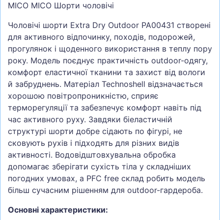
MICO MICO Шорти чоловічі
Чоловічі шорти Extra Dry Outdoor PA00431 створені
для активного відпочинку, походів, подорожей,
прогулянок і щоденного використання в теплу пору
року. Модель поєднує практичність outdoor-одягу,
комфорт еластичної тканини та захист від вологи
й забруднень. Матеріал Technoshell відзначається
хорошою повітропроникністю, сприяє
терморегуляції та забезпечує комфорт навіть під
час активного руху. Завдяки біеластичній
структурі шорти добре сідають по фігурі, не
сковують рухів і підходять для різних видів
активності. Водовідштовхувальна обробка
допомагає зберігати сухість тіла у складніших
погодних умовах, а PFC free склад робить модель
більш сучасним рішенням для outdoor-гардероба.
Основні характеристики: