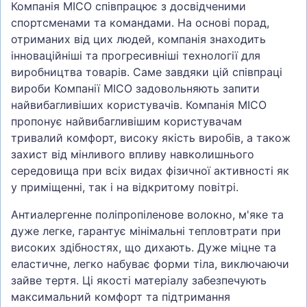
Компанія MICO співпрацює з досвідченими
спортсменами та командами. На основі порад,
отриманих від цих людей, компанія знаходить
інноваційніші та прогресивніші технології для
виробництва товарів. Саме завдяки цій співпраці
вироби Компанії MICO задовольняють запити
найвибагливіших користувачів. Компанія MICO
пропонує найвибагливішим користувачам
тривалий комфорт, високу якість виробів, а також
захист від мінливого впливу навколишнього
середовища при всіх видах фізичної активності як
у приміщенні, так і на відкритому повітрі.
Антиалергенне поліпропіленове волокно, м'яке та
дуже легке, гарантує мінімальні тепловтрати при
високих здібностях, що дихають. Дуже міцне та
еластичне, легко набуває форми тіла, виключаючи
зайве тертя. Ці якості матеріалу забезпечують
максимальний комфорт та підтримання