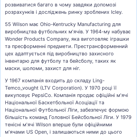
розвиватися багато в чому завдяки допомозі
розрахунків і досліджень ринку зроблених Icley.
55 Wilson має Ohio-Kentrucky Manufacturing для
виробництва футбольних м'ячів. У 1964-му набуває
Wonder Products Company, яка виготовляє іграшки
та пресформенні предмети. Престрансформенний
цех адаптується під виробництво захисного
інвентарю для футболу та бейсболу, таких як
маски, шоломи, захист для ніг.
У 1967 компанія входить до складу Ling-
Temco_vought (LTV Corporation). У 1970 році її
викуповує PepsiCo. Компанія продає офіційні м'ячі
Національної Баскетбольної Асоціації та
Національної Футбольної Ліги, забезпечує формою
більшість команд Головної Бейсбольної Ліги. У 1979
тенісні м'ячі Wilson вперше були офіційними
м'ячами US Open, і залишаються ними до цього