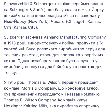
Schwarzchild & Sulzberger (пізніше перейменованої
на Sulzbeger & Son`s), що базувалася в Нью-Йорку,
що займається консервацією м'яса на заводах у
Нью-Йорку (New York), Чикаго (Chicago) і Канзас
Сіті (Kansas City).
Sulzberger заснував Ashland Manufacturing Company
в 1913 році, використовуючи побічні продукти з їх
скотобійні. Було розпочато виробництво струн для
тенісних ракеток, струн для зрипок та хірургічних
ниток. Однак незабаром також було залучено у
виробництво взуття для бейсболу та ракеток для
тенісу.
У 1915 році Thomas E. Wilson, перший президент
компанії Morris & Company, що консервує м'ясо,
був призначений президентом і назвав компанію
Thomas E. Wilson Company. Компанія купує
Hetzinger Knitting Mills, яка виробляла спортивну