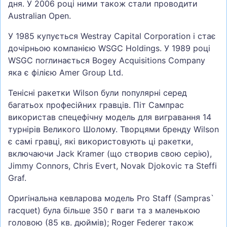
дня. У 2006 році ними також стали проводити
Australian Open.
У 1985 купується Westray Capital Corporation і стає
дочірньою компанією WSGC Holdings. У 1989 році
WSGC поглинається Bogey Acquisitions Company
яка є філією Amer Group Ltd.
Тенісні ракетки Wilson були популярні серед
багатьох професійних гравців. Піт Сампрас
використав спецефічну модель для вигравання 14
турнірів Великого Шолому. Творцями бренду Wilson
є самі гравці, які використовують ці ракетки,
включаючи Jack Kramer (що створив свою серію),
Jimmy Connors, Chris Evert, Novak Djokovic та Steffi
Graf.
Оригінальна кевларова модель Pro Staff (Sampras`
racquet) була більше 350 г ваги та з маленькою
головою (85 кв. дюймів); Roger Federer також