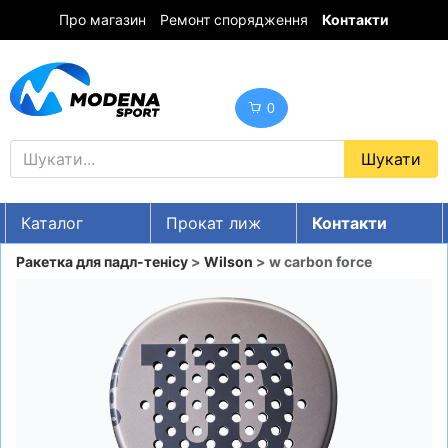
Про магазин
Ремонт спорядження
Контакти
0
Каталог
Прокат лиж
Контакти
UA
RU
EN
Ракетка для падл-тенісу
>
Wilson
> w carbon force
Знижки
ГІРСЬКІ ЛИЖІ
СНОУБОРДИ
ОДЯГ
ВЗУТТЯ