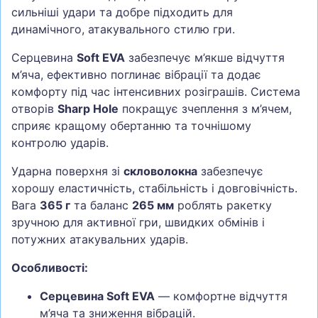
сильніші удари та добре підходить для
динамічного, атакувального стилю гри.
Серцевина
Soft EVA
забезпечує м’якше відчуття
м’яча, ефективно поглинає вібрації та додає
комфорту під час інтенсивних розіграшів. Система
отворів
Sharp Hole
покращує зчеплення з м’ячем,
сприяє кращому обертанню та точнішому
контролю ударів.
Ударна поверхня зі
скловолокна
забезпечує
хорошу еластичність, стабільність і довговічність.
Вага
365 г
та баланс
265 мм
роблять ракетку
зручною для активної гри, швидких обмінів і
потужних атакувальних ударів.
Особливості:
Серцевина Soft EVA
— комфортне відчуття
м’яча та зниження вібрацій.