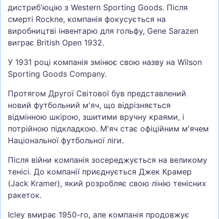
дистриб'юцію з Western Sporting Goods. Після
смерті Rockne, компанія фокусується на
виробництві інвентарю для гольфу, Gene Sarazen
виграє British Open 1932.
У 1931 році компанія змінює свою назву на Wilson
Sporting Goods Company.
Протягом Другої Світової був представлений
новий футбольний м'яч, що відрізняється
відмінною шкірою, зшитими вручну краями, і
потрійною підкладкою. М'яч стає офіційним м'ячем
Національної футбольної ліги.
Після війни компанія зосереджується на великому
тенісі. До компанії приєднується Джек Крамер
(Jack Kramer), який розробляє свою лінію тенісних
ракеток.
Icley вмирає 1950-го, але компанія продовжує