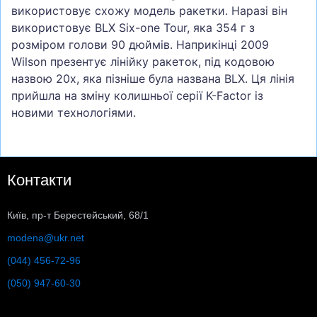
використовує схожу модель ракетки. Наразі він
використовує BLX Six-one Tour, яка 354 г з
розміром голови 90 дюймів. Наприкінці 2009
Wilson презентує лінійку ракеток, під кодовою
назвою 20x, яка пізніше була названа BLX. Ця лінія
прийшла на зміну колишньої серії K-Factor із
новими технологіями.
Контакти
Київ, пр-т Берестейський, 68/1
modena@ukr.net
(044) 456-72-96
(050) 947-60-30