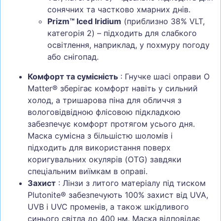
сонячних та частково хмарних днів.
Prizm™ Iced Iridium
(приблизно 38% VLT,
категорія 2) – підходить для слабкого
освітлення, наприклад, у похмуру погоду
або снігопад.
Комфорт та сумісність
: Гнучке шасі оправи O
Matter® зберігає комфорт навіть у сильний
холод, а тришарова піна для обличчя з
вологовідвідною флісовою підкладкою
забезпечує комфорт протягом усього дня.
Маска сумісна з більшістю шоломів і
підходить для використання поверх
коригувальних окулярів (OTG) завдяки
спеціальним виїмкам в оправі.
Захист
: Лінзи з литого матеріалу під тиском
Plutonite® забезпечують 100% захист від UVA,
UVB і UVC променів, а також шкідливого
синього світла до 400 нм. Маска відповідає