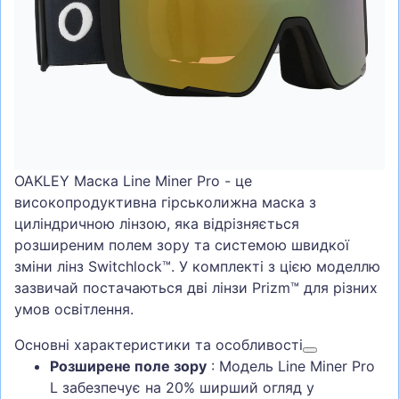
СУМКИ
ШОЛОМИ, ЗАХИСТ, ОКУЛЯРИ
БІГ, ФІТНЕС, М'ЯЧІ
ВЕЛОСИПЕДИ
САМОКАТИ
ТЕНІС, БАДМІНТОН
OAKLEY Маска Line Miner Pro - це
високопродуктивна гірськолижна маска з
ВОДНІ ВИДИ СПОРТУ
циліндричною лінзою, яка відрізняється
ТУРИЗМ
розширеним полем зору та системою швидкої
зміни лінз Switchlock™. У комплекті з цією моделлю
зазвичай постачаються дві лінзи Prizm™ для різних
умов освітлення.
Основні характеристики та особливості
Розширене поле зору
: Модель Line Miner Pro
L забезпечує на 20% ширший огляд у