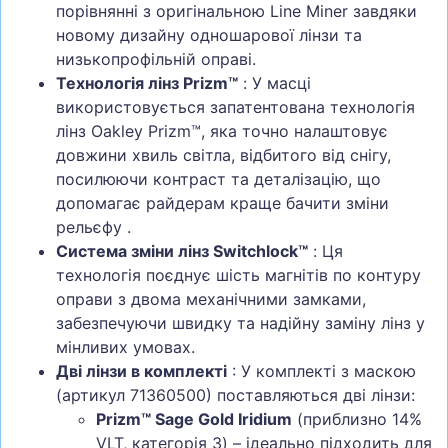
порівнянні з оригінальною Line Miner завдяки
новому дизайну одношарової лінзи та
низькопрофільній оправі.
Технологія лінз Prizm™
: У масці
використовується запатентована технологія
лінз Oakley Prizm™, яка точно налаштовує
довжини хвиль світла, відбитого від снігу,
посилюючи контраст та деталізацію, що
допомагає райдерам краще бачити зміни
рельєфу
.
Система зміни лінз Switchlock™
: Ця
технологія поєднує шість магнітів по контуру
оправи з двома механічними замками,
забезпечуючи швидку та надійну заміну лінз у
мінливих умовах.
Дві лінзи в комплекті
: У комплекті з маскою
(артикул 71360500) поставляються дві лінзи:
Prizm™ Sage Gold Iridium
(приблизно 14%
VLT, категорія 3) – ідеально підходить для