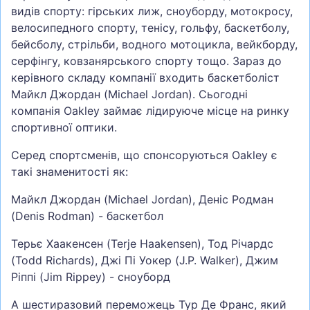
видів спорту: гірських лиж, сноуборду, мотокросу,
велосипедного спорту, тенісу, гольфу, баскетболу,
бейсболу, стрільби, водного мотоцикла, вейкборду,
серфінгу, ковзанярського спорту тощо. Зараз до
керівного складу компанії входить баскетболіст
Майкл Джордан (Michael Jordan). Сьогодні
компанія Oakley займає лідируюче місце на ринку
спортивної оптики.
Серед спортсменів, що спонсоруються Oakley є
такі знаменитості як:
Майкл Джордан (Michael Jordan), Деніс Родман
(Denis Rodman) - баскетбол
Терьє Хаакенсен (Terje Haakensen), Тод Річардс
(Todd Richards), Джі Пі Уокер (J.P. Walker), Джим
Ріппі (Jim Rippey) - сноуборд
А шестиразовий переможець Тур Де Франс, який