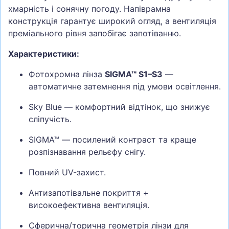
хмарність і сонячну погоду. Напіврамна
конструкція гарантує широкий огляд, а вентиляція
преміального рівня запобігає запотіванню.
Характеристики:
Фотохромна лінза
SIGMA™ S1–S3
—
автоматичне затемнення під умови освітлення.
Sky Blue — комфортний відтінок, що знижує
сліпучість.
SIGMA™ — посилений контраст та краще
розпізнавання рельєфу снігу.
Повний UV-захист.
Антизапотівальне покриття +
високоефективна вентиляція.
Сферична/торична геометрія лінзи для