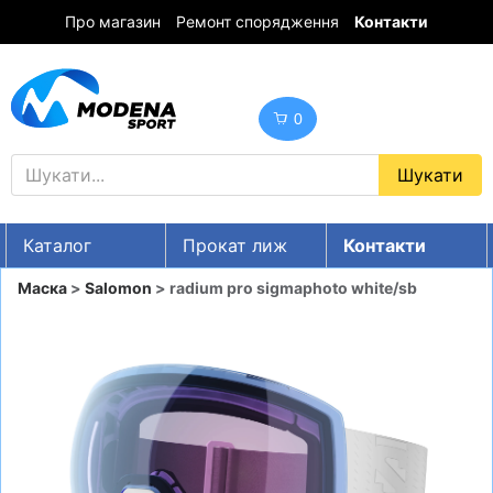
Про магазин
Ремонт спорядження
Контакти
0
Каталог
Прокат лиж
Контакти
UA
RU
EN
Маска
>
Salomon
> radium pro sigmaphoto white/sb
Знижки
ГІРСЬКІ ЛИЖІ
СНОУБОРДИ
ОДЯГ
ВЗУТТЯ