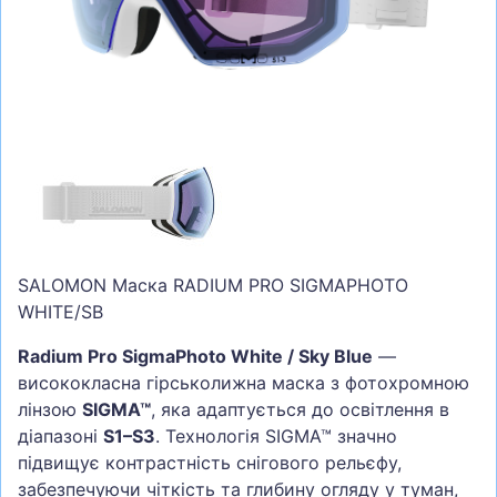
СУМКИ
ШОЛОМИ, ЗАХИСТ, ОКУЛЯРИ
БІГ, ФІТНЕС, М'ЯЧІ
ВЕЛОСИПЕДИ
САМОКАТИ
ТЕНІС, БАДМІНТОН
ВОДНІ ВИДИ СПОРТУ
SALOMON Маска RADIUM PRO SIGMAPHOTO
ТУРИЗМ
WHITE/SB
Radium Pro SigmaPhoto White / Sky Blue
—
висококласна гірськолижна маска з фотохромною
лінзою
SIGMA™
, яка адаптується до освітлення в
діапазоні
S1–S3
. Технологія SIGMA™ значно
підвищує контрастність снігового рельєфу,
забезпечуючи чіткість та глибину огляду у туман,