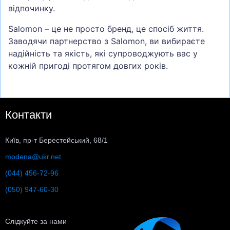
відпочинку.
Salomon – це не просто бренд, це спосіб життя.
Заводячи партнерство з Salomon, ви вибираєте
надійність та якість, які супроводжують вас у
кожній пригоді протягом довгих років.
Контакти
Київ, пр-т Берестейський, 68/1
modena@ukr.net
(044) 456-72-96
(050) 947-60-30
Слідкуйте за нами