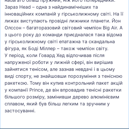
набагато більш пружний, ніж його попередники.
Зараз Head – одна з найдинамічніших та
інноваційних компаній у гірськолижному світі. На її
лижах виступають провідні лижники планети. Йон
Олссон – багаторазовий світовий чемпіон Big Air. А
з цього року до команди приєдналася така відома
у гірськолижному світі епатажна та скандальна
фігура, як Боді Міллер – також чемпіон світу.
У період, коли Говард Хед відпочивав після
напруженої роботи у лижній сфері, він вирішив
зайнятися тенісом, але зазнав невдачі і в цьому
виді спорту, не знайшовши порозуміння з тенісною
ракеткою. Тому він купив контрольний пакет акцій
у компанії Prince, де він впровадив тенісні ракетки
більшого розміру, замінивши дерево алюмінієвим
сплавом, який був більш легким та зручним у
застосуванні.