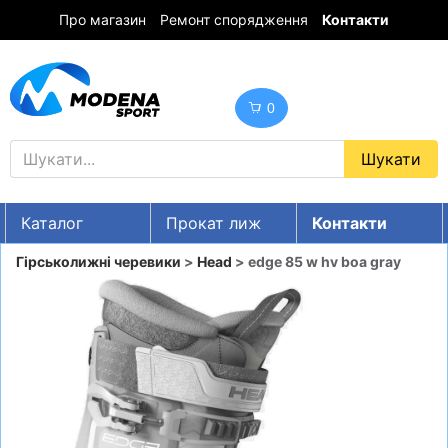
Про магазин
Ремонт спорядження
Контакти
0
Каталог
Прокат лиж
Контакти
UA
RU
EN
Гірськолижні черевики
>
Head
> edge 85 w hv boa gray
Знижки
ГІРСЬКІ ЛИЖІ
СНОУБОРДИ
ОДЯГ
ВЗУТТЯ