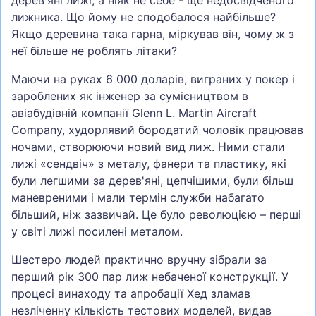
дерев'яні лижі, а ніяк не себе - ще недосвідченого
лижника. Що йому не сподобалося найбільше?
Якщо деревина така гарна, міркував він, чому ж з
неї більше не роблять літаки?
Маючи на руках 6 000 доларів, виграних у покер і
зароблених як інженер за сумісництвом в
авіабудівній компанії Glenn L. Martin Aircraft
Company, худорлявий бородатий чоловік працював
ночами, створюючи новий вид лиж. Ними стали
лижі «сендвіч» з металу, фанери та пластику, які
були легшими за дерев'яні, цепчішими, були більш
маневреними і мали термін служби набагато
більший, ніж зазвичай. Це було революцією – перші
у світі лижі посилені металом.
Шестеро людей практично вручну зібрали за
перший рік 300 пар лиж небаченої конструкції. У
процесі винаходу та апробації Хед зламав
незліченну кількість тестових моделей, видав