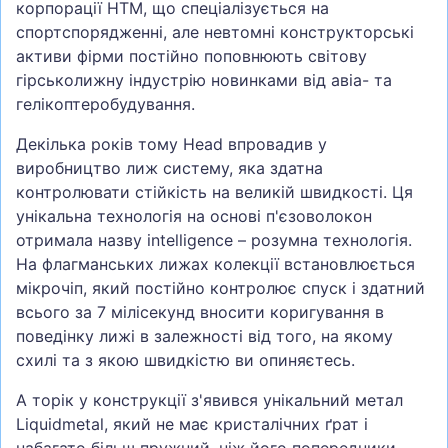
корпорації HTM, що спеціалізується на
спортспорядженні, але невтомні конструкторські
активи фірми постійно поповнюють світову
гірськолижну індустрію новинками від авіа- та
гелікоптеробудування.
Декілька років тому Head впровадив у
виробництво лиж систему, яка здатна
контролювати стійкість на великій швидкості. Ця
унікальна технологія на основі п'єзоволокон
отримала назву intelligence – розумна технологія.
На флагманських лижах колекції встановлюється
мікрочіп, який постійно контролює спуск і здатний
всього за 7 мілісекунд вносити коригування в
поведінку лижі в залежності від того, на якому
схилі та з якою швидкістю ви опиняєтесь.
А торік у конструкції з'явився унікальний метал
Liquidmetal, який не має кристалічних ґрат і