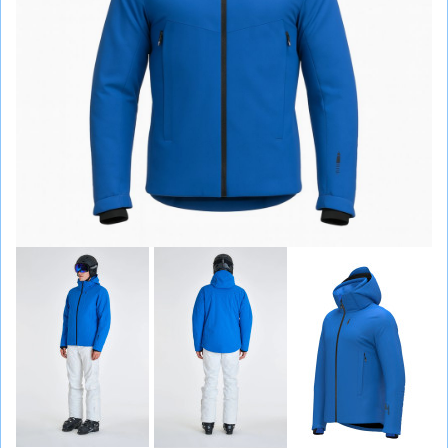
СУМКИ
ШОЛОМИ, ЗАХИСТ, ОКУЛЯРИ
БІГ, ФІТНЕС, М'ЯЧІ
ВЕЛОСИПЕДИ
САМОКАТИ
ТЕНІС, БАДМІНТОН
ВОДНІ ВИДИ СПОРТУ
ТУРИЗМ