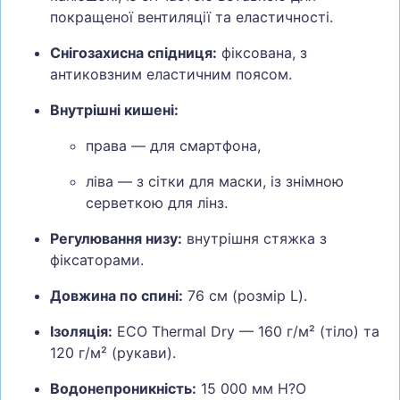
покращеної вентиляції та еластичності.
Снігозахисна спідниця:
фіксована, з
антиковзним еластичним поясом.
Внутрішні кишені:
права — для смартфона,
ліва — з сітки для маски, із знімною
серветкою для лінз.
Регулювання низу:
внутрішня стяжка з
фіксаторами.
Довжина по спині:
76 см (розмір L).
Ізоляція:
ECO Thermal Dry — 160 г/м² (тіло) та
120 г/м² (рукави).
Водонепроникність:
15 000 мм H?O