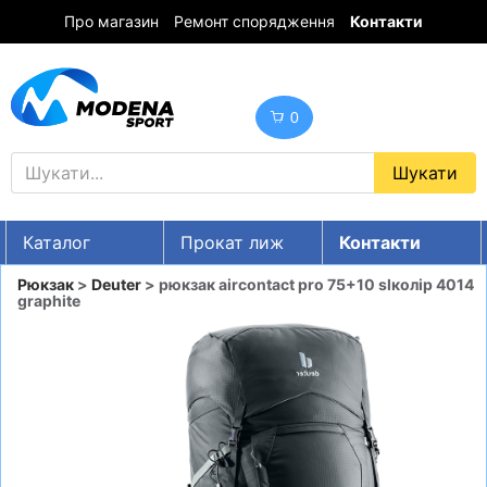
Про магазин
Ремонт спорядження
Контакти
0
Каталог
Прокат лиж
Контакти
UA
RU
EN
Рюкзак
>
Deuter
> рюкзак aircontact pro 75+10 slколір 4014
graphite
Знижки
ГІРСЬКІ ЛИЖІ
СНОУБОРДИ
ОДЯГ
ВЗУТТЯ