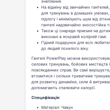
зчеплення.
На відміну від звичайних гантелей
для тренувань в домашніх умовах,
підлогу і мінімізують шум від зітк
гантелі надзвичайно зносостійка т
Також ці снаряди приємні на дотик
виконані в яскравій колірній гамі.
Гідний подарунок для всіх любителі
до людей похилого віку.
Гантелі PowerPlay можна використовува
силових тренувань, бойових мистецтв і 
повсякденних справ. Ви самі вирішуєте,
втомитися і скільки триватиме тренуван
для розвитку динаміки, сили й витрива
допомагають спалювати калорії.
Специфікація:
Матеріал: Чавун