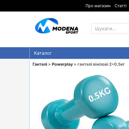
Про магазин
Статті
Каталог
Знижки
Гантелі
>
Powerplay
> гантелі вінілові 2*0,5кг
ГІРСЬКІ ЛИЖІ
СНОУБОРДИ
ОДЯГ
ВЗУТТЯ
СУМКИ
ШОЛОМИ, ЗАХИСТ, ОКУЛЯРИ