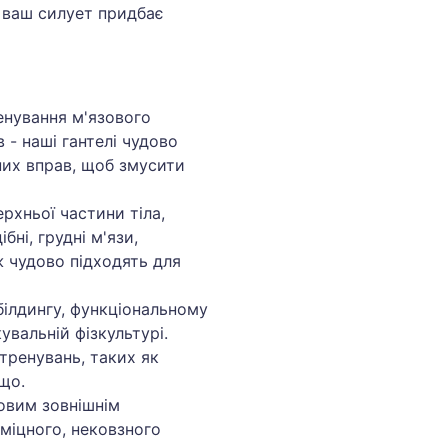
 ваш силует придбає
ренування м'язового
 - наші гантелі чудово
них вправ, щоб змусити
рхньої частини тіла,
ні, грудні м'язи,
ж чудово підходять для
білдингу, функціональному
кувальній фізкультурі.
тренувань, таких як
ощо.
ловим зовнішнім
 міцного, нековзного