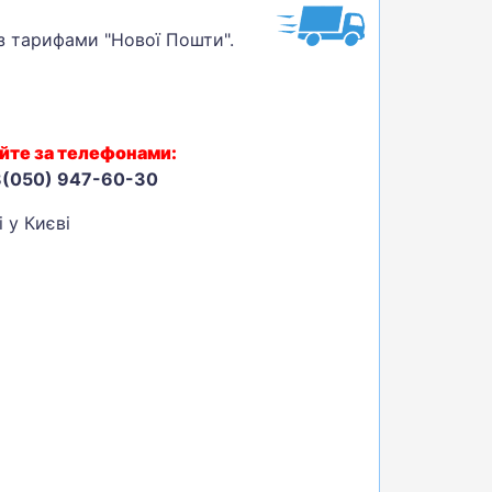
 з тарифами "Нової Пошти".
йте за телефонами:
8(050) 947-60-30
 у Києві