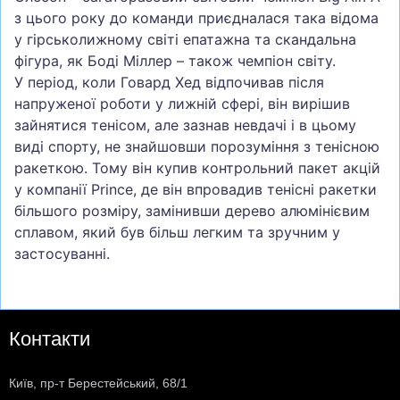
з цього року до команди приєдналася така відома
у гірськолижному світі епатажна та скандальна
фігура, як Боді Міллер – також чемпіон світу.
У період, коли Говард Хед відпочивав після
напруженої роботи у лижній сфері, він вирішив
зайнятися тенісом, але зазнав невдачі і в цьому
виді спорту, не знайшовши порозуміння з тенісною
ракеткою. Тому він купив контрольний пакет акцій
у компанії Prince, де він впровадив тенісні ракетки
більшого розміру, замінивши дерево алюмінієвим
сплавом, який був більш легким та зручним у
застосуванні.
Контакти
Київ, пр-т Берестейський, 68/1