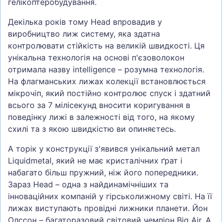
гелікоптеробудування.
Декілька років тому Head впровадив у
виробництво лиж систему, яка здатна
контролювати стійкість на великій швидкості. Ця
унікальна технологія на основі п'єзоволокон
отримала назву intelligence – розумна технологія.
На флагманських лижах колекції встановлюється
мікрочіп, який постійно контролює спуск і здатний
всього за 7 мілісекунд вносити коригування в
поведінку лижі в залежності від того, на якому
схилі та з якою швидкістю ви опиняєтесь.
А торік у конструкції з'явився унікальний метал
Liquidmetal, який не має кристалічних ґрат і
набагато більш пружний, ніж його попередники.
Зараз Head – одна з найдинамічніших та
інноваційних компаній у гірськолижному світі. На її
лижах виступають провідні лижники планети. Йон
Олссон – багаторазовий світовий чемпіон Big Air. А