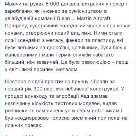
Маючи на руках 6 000 доларів, виграних у покер і
зароблених як інженер за сумісництвом в
авіабудівній компанії Glenn L. Martin Aircraft
Company, худорлявий бородатий чоловік працював
ночами, створюючи новий вид лиж. Ними стали
лижі «сендвіч» з металу, фанери та пластику, які
були легшими за дерев'яні, цепчішими, були більш
маневреними і мали термін служби набагато
більший, ніж зазвичай. Це було революцією – перші
у світі лижі посилені металом.
Шестеро людей практично вручну зібрали за
перший рік 300 пар лиж небаченої конструкції. У
процесі винаходу та апробації Хед зламав
незліченну кількість тестових моделей, видав
розписки «я вам винен» усім своїм робітникам і
був неодноразово голосно висміяний при появі на
лижних трасах.