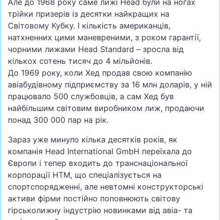
Але до 1968 року саме лижі Head були на ногах
трійки призерів із десятки найкращих на
Світовому Кубку. І кількість американців,
натхненних цими маневреними, з роком гарантії,
чорними лижами Head Standard – зросла від
кількох сотень тисяч до 4 мільйонів.
До 1969 року, коли Хед продав свою компанію
авіабудівному підприємству за 16 млн доларів, у ній
працювало 500 службовців, а сам Хед був
найбільшим світовим виробником лиж, продаючи
понад 300 000 пар на рік.
Зараз уже минуло кілька десятків років, як
компанія Head International GmbH переїхала до
Європи і тепер входить до транснаціональної
корпорації HTM, що спеціалізується на
спортспорядженні, але невтомні конструкторські
активи фірми постійно поповнюють світову
гірськолижну індустрію новинками від авіа- та