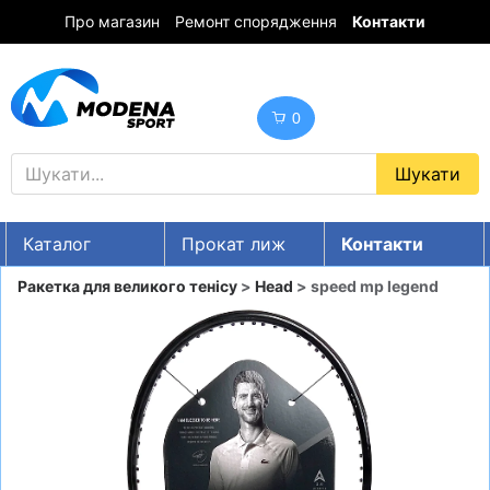
Про магазин
Ремонт спорядження
Контакти
0
Каталог
Прокат лиж
Контакти
UA
RU
EN
Ракетка для великого тенісу
>
Head
> speed mp legend
Знижки
ГІРСЬКІ ЛИЖІ
СНОУБОРДИ
ОДЯГ
ВЗУТТЯ