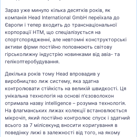
Зараз уже минуло кілька десятків років, як
компанія Head International GmbH переїхала до
Європи і тепер входить до транснаціональної
корпорації HTM, що спеціалізується на
спортспорядженні, але невтомні конструкторські
активи фірми постійно поповнюють світову
гірськолижну індустрію новинками від авіа- та
гелікоптеробудування.
Декілька років тому Head впровадив у
виробництво лиж систему, яка здатна
контролювати стійкість на великій швидкості. Ця
унікальна технологія на основі п'єзоволокон
отримала назву intelligence – розумна технологія.
На флагманських лижах колекції встановлюється
мікрочіп, який постійно контролює спуск і здатний
всього за 7 мілісекунд вносити коригування в
поведінку лижі в залежності від того, на якому