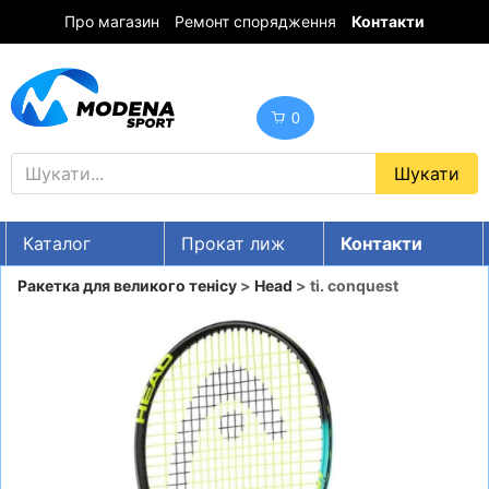
Про магазин
Ремонт спорядження
Контакти
0
Каталог
Прокат лиж
Контакти
UA
RU
EN
Ракетка для великого тенісу
>
Head
> ti. conquest
Знижки
ГІРСЬКІ ЛИЖІ
СНОУБОРДИ
ОДЯГ
ВЗУТТЯ