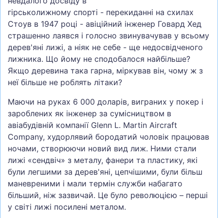
невдалого досвіду в
гірськолижному спорті - перекиданні на схилах
Стоув в 1947 році - авіційний інженер Говард Хед
страшенно лаявся і голосно звинувачував у всьому
дерев'яні лижі, а ніяк не себе - ще недосвідченого
лижника. Що йому не сподобалося найбільше?
Якщо деревина така гарна, міркував він, чому ж з
неї більше не роблять літаки?
Маючи на руках 6 000 доларів, виграних у покер і
зароблених як інженер за сумісництвом в
авіабудівній компанії Glenn L. Martin Aircraft
Company, худорлявий бородатий чоловік працював
ночами, створюючи новий вид лиж. Ними стали
лижі «сендвіч» з металу, фанери та пластику, які
були легшими за дерев'яні, цепчішими, були більш
маневреними і мали термін служби набагато
більший, ніж зазвичай. Це було революцією – перші
у світі лижі посилені металом.