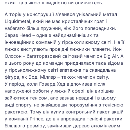
схилі та з якою швидкістю ви опиняєтесь.
А торік у конструкції з'явився унікальний метал
Liquidmetal, який не має кристалічних ґрат і
набагато більш пружний, ніж його попередники.
Зараз Head – одна з найдинамічніших та
інноваційних компаній у гірськолижному світі. На її
лижах виступають провідні лижники планети. Йон
Олссон – багаторазовий світовий чемпіон Big Air. А
з цього року до команди приєдналася така відома
у гірськолижному світі епатажна та скандальна
фігура, як Боді Міллер – також чемпіон світу.
У період, коли Говард Хед відпочивав після
напруженої роботи у лижній сфері, він вирішив
зайнятися тенісом, але зазнав невдачі і в цьому
виді спорту, не знайшовши порозуміння з тенісною
ракеткою. Тому він купив контрольний пакет акцій
у компанії Prince, де він впровадив тенісні ракетки
більшого розміру, замінивши дерево алюмінієвим