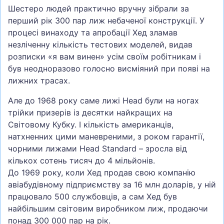
Шестеро людей практично вручну зібрали за
перший рік 300 пар лиж небаченої конструкції. У
процесі винаходу та апробації Хед зламав
незліченну кількість тестових моделей, видав
розписки «я вам винен» усім своїм робітникам і
був неодноразово голосно висміяний при появі на
лижних трасах.
Але до 1968 року саме лижі Head були на ногах
трійки призерів із десятки найкращих на
Світовому Кубку. І кількість американців,
натхненних цими маневреними, з роком гарантії,
чорними лижами Head Standard – зросла від
кількох сотень тисяч до 4 мільйонів.
До 1969 року, коли Хед продав свою компанію
авіабудівному підприємству за 16 млн доларів, у ній
працювало 500 службовців, а сам Хед був
найбільшим світовим виробником лиж, продаючи
понад 300 000 пар на рік.