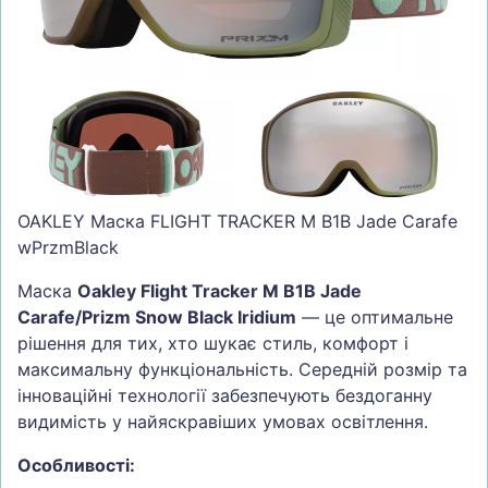
СУМКИ
ШОЛОМИ, ЗАХИСТ, ОКУЛЯРИ
БІГ, ФІТНЕС, М'ЯЧІ
ВЕЛОСИПЕДИ
САМОКАТИ
ТЕНІС, БАДМІНТОН
OAKLEY Маска FLIGHT TRACKER M B1B Jade Carafe
wPrzmBlack
ВОДНІ ВИДИ СПОРТУ
ТУРИЗМ
Маска
Oakley Flight Tracker M B1B Jade
Carafe/Prizm Snow Black Iridium
— це оптимальне
рішення для тих, хто шукає стиль, комфорт і
максимальну функціональність. Середній розмір та
інноваційні технології забезпечують бездоганну
видимість у найяскравіших умовах освітлення.
Особливості: