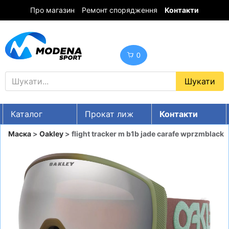
Про магазин
Ремонт спорядження
Контакти
0
Каталог
Прокат лиж
Контакти
UA
RU
EN
Маска
>
Oakley
> flight tracker m b1b jade carafe wprzmblack
Знижки
ГІРСЬКІ ЛИЖІ
СНОУБОРДИ
ОДЯГ
ВЗУТТЯ