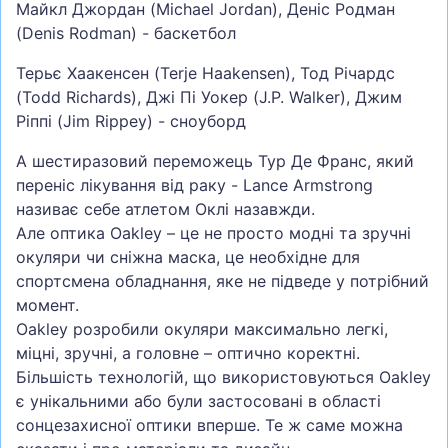
Майкл Джордан (Michael Jordan), Деніс Родман
(Denis Rodman) - баскетбол
Терьє Хаакенсен (Terje Haakensen), Тод Річардс
(Todd Richards), Джі Пі Уокер (J.P. Walker), Джим
Ріппі (Jim Rippey) - сноуборд
А шестиразовий переможець Тур Де Франс, який
переніс лікування від раку - Lance Armstrong
називає себе атлетом Оклі назавжди.
Але оптика Oakley – це не просто модні та зручні
окуляри чи сніжна маска, це необхідне для
спортсмена обладнання, яке не підведе у потрібний
момент.
Oakley розробили окуляри максимально легкі,
міцні, зручні, а головне – оптично коректні.
Більшість технологій, що використовуються Oakley
є унікальними або були застосовані в області
сонцезахисної оптики вперше. Те ж саме можна