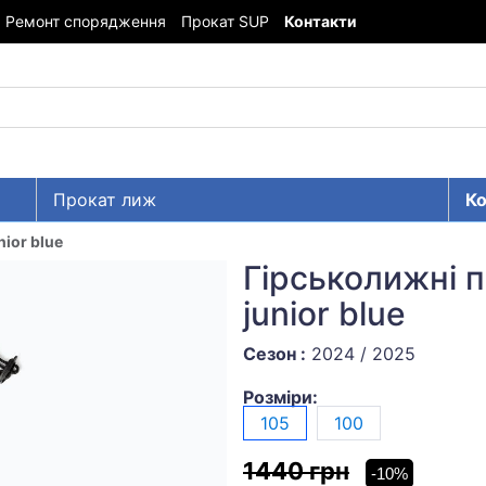
Ремонт спорядження
Прокат SUP
Контакти
Прокат лиж
Ко
nior blue
Гірськолижні п
junior blue
Сезон :
2024 / 2025
Розміри:
105
100
1440 грн
-10%