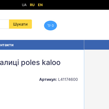
UA
RU
EN
0
нтакти
алиці poles kaloo
Артикул:
L41174600