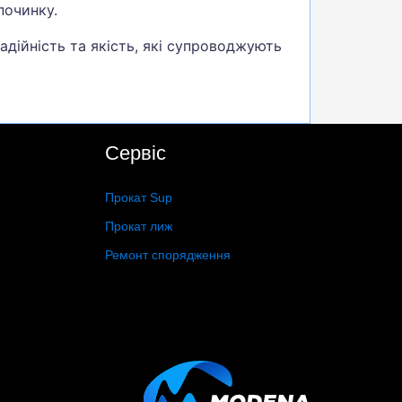
починку.
адійність та якість, які супроводжують
Сервіс
Прокат Sup
Прокат лиж
Ремонт спорядження