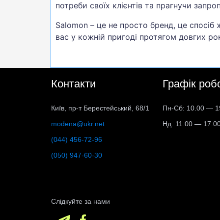
потреби своїх клієнтів та прагнучи запро
Salomon – це не просто бренд, це спосіб 
вас у кожній пригоді протягом довгих рок
Контакти
Графік роб
Київ, пр-т Берестейський, 68/1
Пн-Сб: 10.00 — 1
modena@ukr.net
Нд: 11.00 — 17.0
(044) 456-72-96
(050) 947-60-30
Слідкуйте за нами