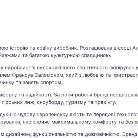
ою історію та країну виробник. Розташована в серці Ал
ейзажами та багатою культурною спадщиною.
 у виробництві високоякісного спортивного екіпіруванн
валем Франсуа Саломоном, який з любов'ю та пристрас
очинку та занять спортом.
омфорту та надійності. За роки роботи бренд неоднора
гірських лиж, сноуборду, туризму та трекінгу.
укцію чудову європейську якість та передові технолог
пірування, яке сприяє максимальному комфорту та безпе
им дизайном, функціональністю та довговічністю. Брен