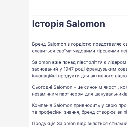
Історія Salomon
Бренд Salomon з гордістю представляє св
славиться своїми чудовими гірськими п
Salomon вже понад півстоліття є лідером
заснований у 1947 році французьким ко
інноваційні продукти для активного відп
Сьогодні Salomon – це синонім якості, к
незамінним партнером для шанувальників 
Компанія Salomon привносить у свою прод
та професійні знання, бренд створює екі
Продукція Salomon відрізняється стильн