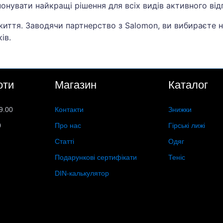
понувати найкращі рішення для всіх видів активного від
життя. Заводячи партнерство з Salomon, ви вибираєте н
ів.
оти
Магазин
Каталог
9.00
Контакти
Знижки
0
Про нас
Гірські лижі
Статті
Одяг
Подарункові сертифікати
Теніс
DIN-калькулятор