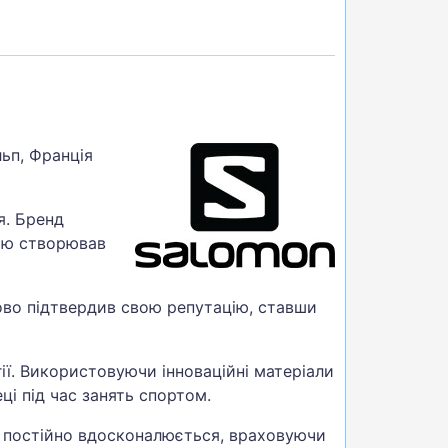
ьп, Франція
я. Бренд
тю створював
зово підтвердив свою репутацію, ставши
ії. Використовуючи інноваційні матеріали
ці під час занять спортом.
д постійно вдосконалюється, враховуючи