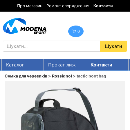
Про магазин
Ремонт спорядження
Контакти
0
Каталог
Прокат лиж
Контакти
UA
RU
EN
Сумка для черевиків
>
Rossignol
> tactic boot bag
Знижки
ГІРСЬКІ ЛИЖІ
СНОУБОРДИ
ОДЯГ
ВЗУТТЯ