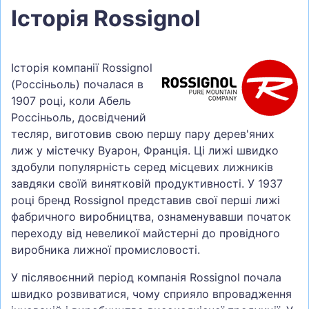
Історія Rossignol
Історія компанії Rossignol
(Россіньоль) почалася в
1907 році, коли Абель
Россіньоль, досвідчений
тесляр, виготовив свою першу пару дерев'яних
лиж у містечку Вуарон, Франція. Ці лижі швидко
здобули популярність серед місцевих лижників
завдяки своїй винятковій продуктивності. У 1937
році бренд Rossignol представив свої перші лижі
фабричного виробництва, ознаменувавши початок
переходу від невеликої майстерні до провідного
виробника лижної промисловості.
У післявоєнний період компанія Rossignol почала
швидко розвиватися, чому сприяло впровадження