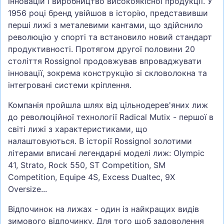
інновацій і виробництво високоякісної продукції. У
1956 році бренд увійшов в історію, представивши
перші лижі з металевими кантами, що здійснило
революцію у спорті та встановило новий стандарт
продуктивності. Протягом другої половини 20
століття Rossignol продовжував впроваджувати
інновації, зокрема конструкцію зі скловолокна та
інтегровані системи кріплення.
Компанія пройшла шлях від цільнодерев'яних лиж
до революційної технології Radical Mutix - першої в
світі лижі з характеристиками, що
налаштовуються. В історії Rossignol золотими
літерами вписані легендарні моделі лиж: Olympic
41, Strato, Rock 550, ST Competition, SM
Competition, Equipe 4S, Excess Dualtec, 9X
Oversize...
Відпочинок на лижах - один із найкращих видів
зимового відпочинку. Для того щоб задоволення