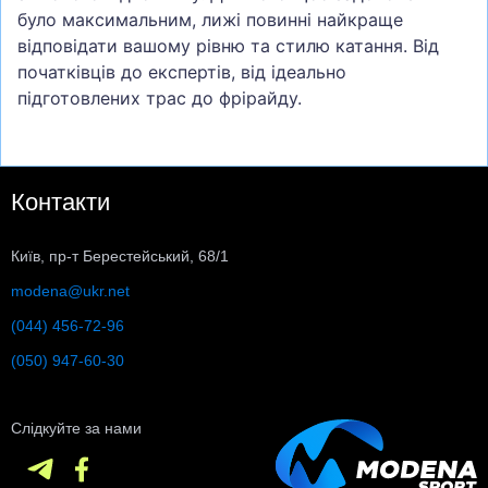
було максимальним, лижі повинні найкраще
відповідати вашому рівню та стилю катання. Від
початківців до експертів, від ідеально
підготовлених трас до фрірайду.
Контакти
Київ, пр-т Берестейський, 68/1
modena@ukr.net
(044) 456-72-96
(050) 947-60-30
Слідкуйте за нами