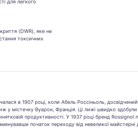
ті для легкого
C
криття (DWR), яке не
истання токсичних
очалася в 1907 році, коли Абель Россіньоль, досвідчений
ж у містечку Вуарон, Франція. Ці лижі швидко здобули
инятковій продуктивності. У 1937 році бренд Rossignol 
аменувавши початок переходу від невеликої майстерні 