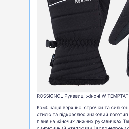
БІГ, ФІТНЕС, М'ЯЧІ
ВЕЛОСИПЕДИ
САМОКАТИ
ТЕНІС, БАДМІНТОН
ВОДНІ ВИДИ СПОРТУ
ТУРИЗМ
ROSSIGNOL Рукавиці жіночі W TEMPTAT
Комбінація верхньої строчки та силіко
стилю та підкреслює знаковий логотип 
півня на жіночих лижних рукавичках Te
синтетичний утеплювач і водонепроник