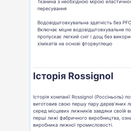
Тканина з необхідною мірою еластичнос
пересування
Водовідштовхувальна здатність без PF
Включає міцне водовідштовхувальне по
пропускає легкий сніг і дощ без викор
хімікатів на основі фторвуглецю
Історія Rossignol
Історія компанії Rossignol (Россіньоль) п
виготовив свою першу пару дерев'яних ли
серед місцевих лижників завдяки своїй в
перші лижі фабричного виробництва, озн
виробника лижної промисловості.