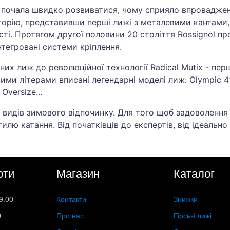
l почала швидко розвиватися, чому сприяло впроваджен
історію, представивши перші лижі з металевими кантами
і. Протягом другої половини 20 століття Rossignol пр
нтегровані системи кріплення.
их лиж до революційної технології Radical Mutix - пер
ими літерами вписані легендарні моделі лиж: Olympic 41
Oversize...
 видів зимового відпочинку. Для того щоб задоволення
лю катання. Від початківців до експертів, від ідеально
оти
Магазин
Каталог
9.00
Контакти
Знижки
0
Про нас
Гірські лижі