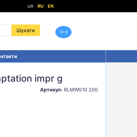
UA
RU
EN
0
нтакти
ptation impr g
Артикул:
RLMWG10 200