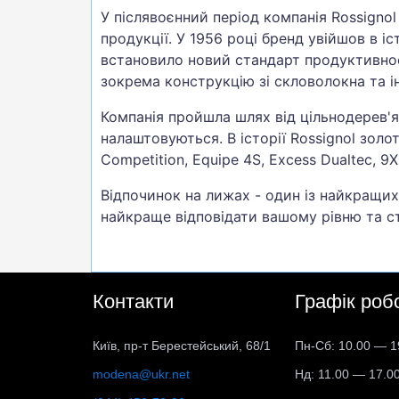
У післявоєнний період компанія Rossigno
продукції. У 1956 році бренд увійшов в 
встановило новий стандарт продуктивност
зокрема конструкцію зі скловолокна та і
Компанія пройшла шлях від цільнодерев'ян
налаштовуються. В історії Rossignol золот
Competition, Equipe 4S, Excess Dualtec, 9X 
Відпочинок на лижах - один із найкращих
найкраще відповідати вашому рівню та сти
Контакти
Графік роб
Київ, пр-т Берестейський, 68/1
Пн-Сб: 10.00 — 1
modena@ukr.net
Нд: 11.00 — 17.0