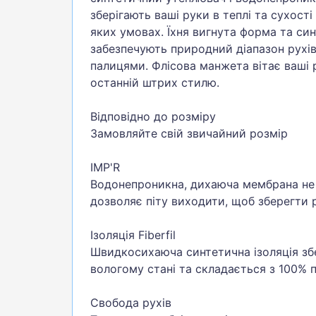
зберігають ваші руки в теплі та сухост
яких умовах. Їхня вигнута форма та син
забезпечують природний діапазон рухів 
палицями. Флісова манжета вітає ваші 
останній штрих стилю.
Відповідно до розміру
Замовляйте свій звичайний розмір
IMP'R
Водонепроникна, дихаюча мембрана не
дозволяє піту виходити, щоб зберегти
Ізоляція Fiberfil
Швидкосихаюча синтетична ізоляція збе
вологому стані та складається з 100% 
Свобода рухів