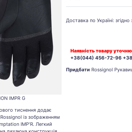
Доставка по Україні: згідно
Наявність товару уточню
+38(044) 456-72-96 +3
Придбати
Rossignol Рукавиц
ION IMPR G
нового тиснення додає
Rossignol із зображенням
mptation IMP'R. Легкий
на дихаюча конструкція