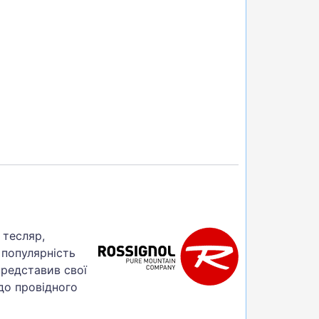
 тесляр,
 популярність
представив свої
до провідного